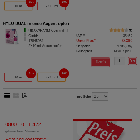
31%
20%
10 ml
2X10 ml
HYLO DUAL intense Augentropfen
URSAPHARM Arzneimittel
3
GmbH
UVP
**
35,45 €
Unser Preis
*
28,36 €
17845084
2X10
ml
Augentropfen
Sie sparen
7,09 €
(
20%
)
Grundpreis
1418,00 €
pro 1 l
Details
31%
20%
10 ml
2X10 ml
pro Seite
0800-10 11 422
gebührenfreie Rufnummer
Versandkostenfrei