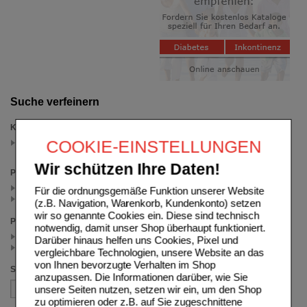
Suche verfeinern
Kategorien
COOKIE-EINSTELLUNGEN
Trockene Augen
(auswahl entfernen)
Wir schützen Ihre Daten!
Packungsgröße
2X10 ml (1)
Für die ordnungsgemäße Funktion unserer Website
10 ml (1)
(z.B. Navigation, Warenkorb, Kundenkonto) setzen
wir so genannte Cookies ein. Diese sind technisch
Preis
notwendig, damit unser Shop überhaupt funktioniert.
< 25.00 (1)
Darüber hinaus helfen uns Cookies, Pixel und
>= 25.00 (1)
vergleichbare Technologien, unsere Website an das
von Ihnen bevorzugte Verhalten im Shop
Sortieren nach
anzupassen. Die Informationen darüber, wie Sie
unsere Seiten nutzen, setzen wir ein, um den Shop
zu optimieren oder z.B. auf Sie zugeschnittene