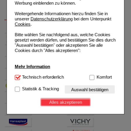
Werbung einblenden zu können.
Weitergehende Informationen hierzu finden Sie in
unserer
Datenschutzerklärung
bei dem Unterpunkt
Cookies
.
Bitte wählen Sie nachfolgend aus, welche Cookies
gesetzt werden dürfen, und bestätigen Sie dies durch
"Auswahl bestätigen" oder akzeptieren Sie alle
Cookies durch "Alles akzeptieren":
Mehr Information
Technisch Notwendig:
Technisch erforderlich
Hierbei handelt es sich um
Komfort
Cookies, die für die Grundfunktionen unserer
Website notwendig sind (z.B. Navigation, Warenkorb,
Statistik & Tracking
Auswahl bestätigen
Kundenkonto), weshalb auf diese nicht verzichtet
werden kann.
Alles akzeptieren
Komfort:
Diese Cookies werden genutzt um das
Einkaufserlebnis noch ansprechender zu gestalten,
beispielsweise für die Wiedererkennung des
Besuchers oder unsere Seite an bevorzugte
Verhaltensweisen (z.B. Spracheinstellung)