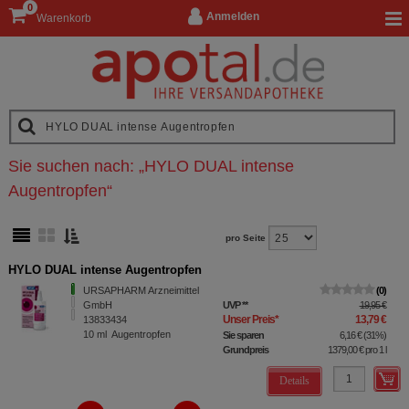
0
Anmelden
Warenkorb
Sie suchen nach:
„
HYLO DUAL intense
Augentropfen
“
pro Seite
HYLO DUAL intense Augentropfen
URSAPHARM Arzneimittel
0
GmbH
UVP
**
19,95 €
Unser Preis
*
13,79 €
13833434
10
ml
Augentropfen
Sie sparen
6,16 €
(
31%
)
Grundpreis
1379,00 €
pro 1 l
Details