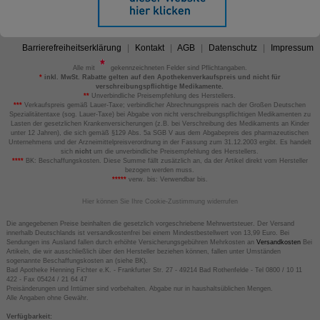
Barrierefreiheitserklärung
Kontakt
AGB
Datenschutz
Impressum
Alle mit
gekennzeichneten Felder sind Pflichtangaben.
*
inkl. MwSt. Rabatte gelten auf den Apothekenverkaufspreis und nicht für
verschreibungspflichtige Medikamente.
**
Unverbindliche Preisempfehlung des Herstellers.
***
Verkaufspreis gemäß Lauer-Taxe; verbindlicher Abrechnungspreis nach der Großen Deutschen
Spezialitätentaxe (sog. Lauer-Taxe) bei Abgabe von nicht verschreibungspflichtigen Medikamenten zu
Lasten der gesetzlichen Krankenversicherungen (z.B. bei Verschreibung des Medikaments an Kinder
unter 12 Jahren), die sich gemäß §129 Abs. 5a SGB V aus dem Abgabepreis des pharmazeutischen
Unternehmens und der Arzneimittelpreisverordnung in der Fassung zum 31.12.2003 ergibt. Es handelt
sich
nicht
um die unverbindliche Preisempfehlung des Herstellers.
****
BK: Beschaffungskosten. Diese Summe fällt zusätzlich an, da der Artikel direkt vom Hersteller
bezogen werden muss.
*****
verw. bis: Verwendbar bis.
Hier können Sie Ihre Cookie-Zustimmung widerrufen
Die angegebenen Preise beinhalten die gesetzlich vorgeschriebene Mehrwertsteuer. Der Versand
innerhalb Deutschlands ist versandkostenfrei bei einem Mindestbestellwert von 13,99 Euro. Bei
Sendungen ins Ausland fallen durch erhöhte Versicherungsgebühren Mehrkosten an
Versandkosten
Bei
Artikeln, die wir ausschließlich über den Hersteller beziehen können, fallen unter Umständen
sogenannte Beschaffungskosten an (siehe BK).
Bad Apotheke Henning Fichter e.K. - Frankfurter Str. 27 - 49214 Bad Rothenfelde - Tel 0800 / 10 11
422 - Fax 05424 / 21 64 47
Preisänderungen und Irrtümer sind vorbehalten. Abgabe nur in haushaltsüblichen Mengen.
Alle Angaben ohne Gewähr.
Verfügbarkeit: