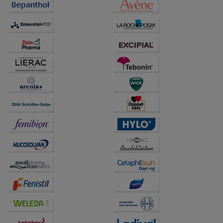
anzupassen. Komfort-Cookies ermöglichen es uns
auch auf Ihre Bedürfnisse zugeschrittene Inhalte
anzuzeigen und unser Partnerprogramm zu
betreiben.
Statistik & Tracking:
Hierüber lassen sich
Informationen über die Art und Weise der Nutzung
unserer Website sammeln, mit deren Hilfe wir unsere
Website weiter für Sie optimieren können, den Inhalt
auf unserer Website aber auch die Werbung auf
Drittseiten möglichst relevant für Sie zu gestalten.
Bitte beachten Sie, dass Daten hierfür teilweise an
Dritte wie z.B. Google oder soziale Medien
übertragen werden.