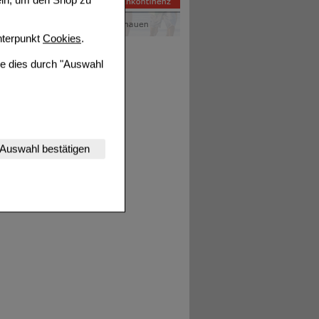
ein, um den Shop zu
terpunkt
Cookies
.
ie dies durch "Auswahl
nserer Website
Auswahl bestätigen
tet werden kann.
estalten,
rhaltensweisen (z.B.
nisse zugeschrittene
ng unserer Website
uf unserer Website aber
, dass Daten hierfür