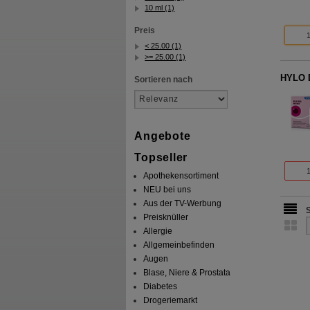
10 ml (1)
Preis
< 25.00 (1)
>= 25.00 (1)
HYLO D
Sortieren nach
Angebote
Topseller
Apothekensortiment
NEU bei uns
Aus der TV-Werbung
Preisknüller
Allergie
Allgemeinbefinden
Augen
Blase, Niere & Prostata
Diabetes
Drogeriemarkt