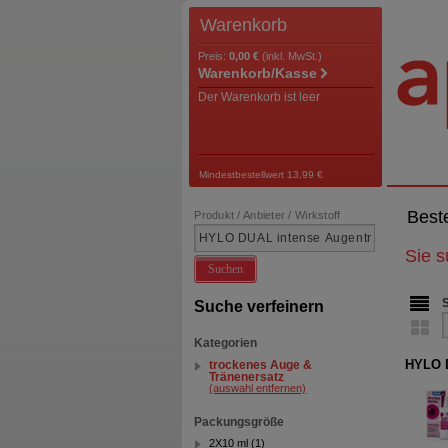
Warenkorb
Preis:
0,00 €
(inkl. MwSt.)
Warenkorb/Kasse
Der Warenkorb ist leer
Mindestbestellwert 13,99 €
Best
Produkt / Anbieter / Wirkstoff
Sie 
Suchen
Suche verfeinern
Kategorien
HYLO D
trockenes Auge &
Tränenersatz
(auswahl entfernen)
Packungsgröße
2X10 ml (1)