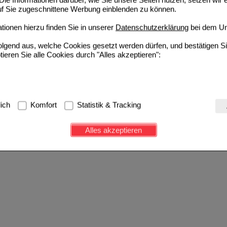
ie Informationen darüber, wie Sie unsere Seiten nutzen, setzen wir 
auf Sie zugeschnittene Werbung einblenden zu können.
ionen hierzu finden Sie in unserer
Datenschutzerklärung
bei dem Un
folgend aus, welche Cookies gesetzt werden dürfen, und bestätigen S
tieren Sie alle Cookies durch "Alles akzeptieren":
g:
Hierbei handelt es sich um Cookies, die für die Grundfunktionen u
lich
Komfort
Statistik & Tracking
avigation, Warenkorb, Kundenkonto), weshalb auf diese nicht verzich
s werden genutzt um das Einkaufserlebnis noch ansprechender zu g
Alles akzeptieren
e Wiedererkennung des Besuchers oder unsere Seite an bevorzugte Ve
zupassen. Komfort-Cookies ermöglichen es uns auch auf Ihre Bedürf
d unser Partnerprogramm zu betreiben.
ierüber lassen sich Informationen über die Art und Weise der Nutzu
fe wir unsere Website weiter für Sie optimieren können, den Inhalt a
ittseiten möglichst relevant für Sie zu gestalten. Bitte beachten Sie
e z.B. Google oder soziale Medien übertragen werden.