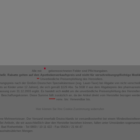
Alle mit
gekennzeichneten Felder sind Pflichtangaben.
MwSt. Rabatte gelten auf den Apothekenverkaufspreis und nicht für verschreibungspflichtige Medi
**
Unverbindliche Preisempfehlung des Herstellers.
nungspreis nach der Großen Deutschen Spezialitätentaxe (sog. Lauer-Taxe) bei Abgabe von nicht verschrei
ts an Kinder unter 12 Jahren), die sich gemäß §129 Abs. 5a SGB V aus dem Abgabepreis des pharmazeutis
assung zum 31.12.2003 ergibt. Es handelt sich
nicht
um die unverbindliche Preisempfehlung des Hersteller
 Beschaffungskosten. Diese Summe fällt zusätzlich an, da der Artikel direkt vom Hersteller bezogen werd
*****
verw. bis: Verwendbar bis.
Hier können Sie Ihre Cookie-Zustimmung widerrufen
ene Mehrwertsteuer. Der Versand innerhalb Deutschlands ist versandkostenfrei bei einem Mindestbestellwer
ei Artikeln, die wir ausschließlich über den Hersteller beziehen können, fallen unter Umständen sogenann
4 Bad Rothenfelde - Tel 0800 / 10 11 422 - Fax 05424 / 21 64 47
haushaltsüblichen Mengen.