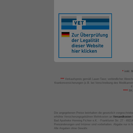
*
inkl. 
***
Verkaufspreis gemäß Lauer-Taxe; verbindlicher Abrech
Krankenversicherungen (z.B. bei Verschreibung des Medikamen
F
****
BK:
Die angegebenen Preise beinhalten die gesetzlich vorgeschrieb
erhöhte Versicherungsgebühren Mehrkosten an
Versandkosten
B
Bad Apotheke Henning Fichter e.K. - Frankfurter Str. 27 - 4921
Preisänderungen und Irrtümer sind vorbehalten. Abgabe nur in 
Alle Angaben ohne Gewähr.