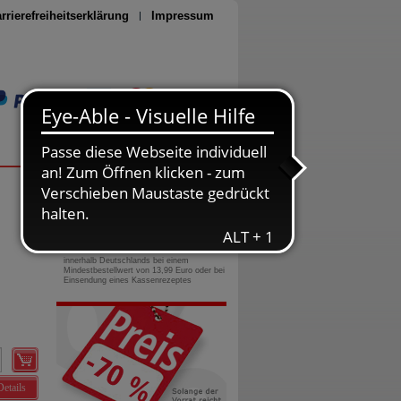
rrierefreiheitserklärung
Impressum
Seite drucken
0800-10 11 422
gebührenfreie Rufnummer
Versandkostenfrei
innerhalb Deutschlands bei einem
Mindestbestellwert von 13,99 Euro oder bei
Einsendung eines Kassenrezeptes
Details