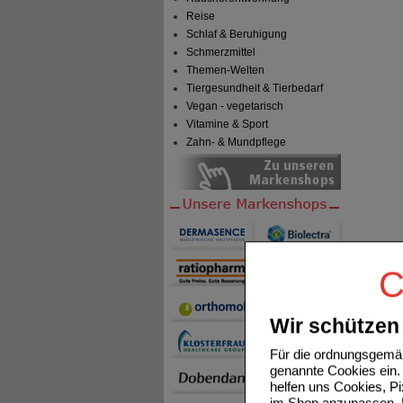
Reise
Schlaf & Beruhigung
Schmerzmittel
Themen-Welten
Tiergesundheit & Tierbedarf
Vegan - vegetarisch
Vitamine & Sport
Zahn- & Mundpflege
C
Wir schützen 
Für die ordnungsgemäß
genannte Cookies ein. 
helfen uns Cookies, P