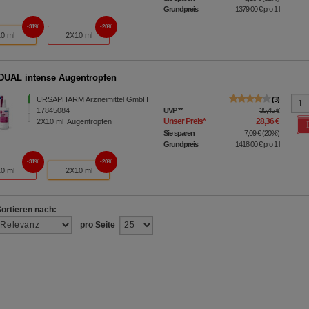
Grundpreis
1379,00 €
pro 1 l
31%
20%
10 ml
2X10 ml
UAL intense Augentropfen
URSAPHARM Arzneimittel GmbH
3
17845084
UVP
**
35,45 €
Unser Preis
*
28,36 €
2X10
ml
Augentropfen
Sie sparen
7,09 €
(
20%
)
Grundpreis
1418,00 €
pro 1 l
31%
20%
10 ml
2X10 ml
Sortieren nach:
pro Seite