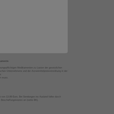
kamente.
bungspflichtigen Medikamenten zu Lasten der gesetzlichen
chen Unternehmens und der Arzneimittelpreisverordnung in der
s.
en muss.
t von 13,99 Euro. Bei Sendungen ins Ausland fallen durch
te Beschaffungskosten an (siehe BK).