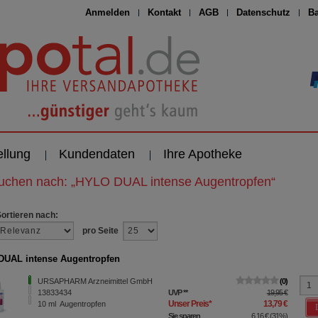
Anmelden
Kontakt
AGB
Datenschutz
Ba
ellung
Kundendaten
Ihre Apotheke
suchen nach:
„
HYLO DUAL intense Augentropfen
“
Sortieren nach:
pro Seite
UAL intense Augentropfen
URSAPHARM Arzneimittel GmbH
0
13833434
UVP
**
19,95 €
Unser Preis
*
13,79 €
10
ml
Augentropfen
Sie sparen
6,16 €
(
31%
)