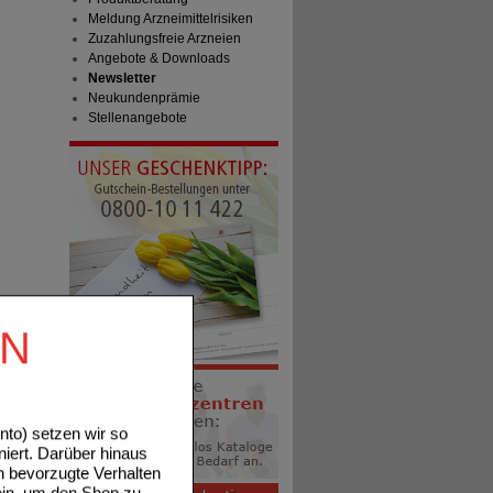
Meldung Arzneimittelrisiken
Zuzahlungsfreie Arzneien
Angebote & Downloads
Newsletter
Neukundenprämie
Stellenangebote
EN
to) setzen wir so
niert. Darüber hinaus
n bevorzugte Verhalten