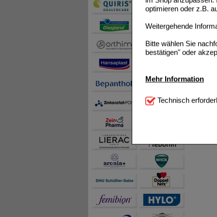
im Shop anzupassen. D
optimieren oder z.B. 
Weitergehende Informat
Bitte wählen Sie nach
bestätigen" oder akzep
Mehr Information
Technisch Notwendi
Technisch erforder
notwendig sind (z.B. N
Komfort:
Diese Cookie
beispielsweise für di
Spracheinstellung) an
Inhalte anzuzeigen un
Statistik & Tracking:
H
sammeln, mit deren Hil
auch die Werbung auf Dr
teilweise an Dritte wi