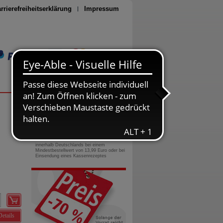
rrierefreiheitserklärung
Impressum
Seite drucken
0800-10 11 422
gebührenfreie Rufnummer
Versandkostenfrei
innerhalb Deutschlands bei einem
Mindestbestellwert von 13,99 Euro oder bei
Einsendung eines Kassenrezeptes
Details