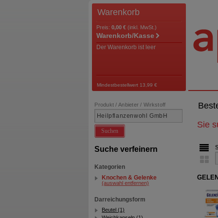
Warenkorb
Preis:
0,00 €
(inkl. MwSt.)
Warenkorb/Kasse
Der Warenkorb ist leer
Mindestbestellwert 13,99 €
Best
Produkt / Anbieter / Wirkstoff
Sie 
Suchen
Suche verfeinern
Kategorien
GELENC
Knochen & Gelenke
(auswahl entfernen)
Darreichungsform
Beutel (1)
Weichkapseln (1)