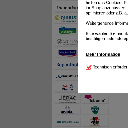
helfen uns Cookies, P
im Shop anzupassen. D
optimieren oder z.B. 
Weitergehende Informat
Bitte wählen Sie nach
bestätigen" oder akzep
Mehr Information
Technisch Notwendi
Technisch erforder
notwendig sind (z.B. N
Komfort:
Diese Cookie
beispielsweise für di
Spracheinstellung) an
Inhalte anzuzeigen un
Statistik & Tracking:
H
sammeln, mit deren Hil
auch die Werbung auf Dr
teilweise an Dritte wi