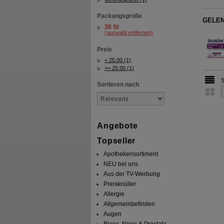
Packungsgröße
GELENC
30 St
(auswahl entfernen)
Preis
< 25.00 (1)
>= 25.00 (1)
Sortieren nach
Angebote
Topseller
Apothekensortiment
NEU bei uns
Aus der TV-Werbung
Preisknüller
Allergie
Allgemeinbefinden
Augen