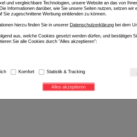
ixel und vergleichbare Technologien, unsere Website an das von Ihne
ie Informationen darüber, wie Sie unsere Seiten nutzen, setzen wir 
auf Sie zugeschnittene Werbung einblenden zu können.
ionen hierzu finden Sie in unserer
Datenschutzerklärung
bei dem Un
folgend aus, welche Cookies gesetzt werden dürfen, und bestätigen S
tieren Sie alle Cookies durch "Alles akzeptieren":
g:
Hierbei handelt es sich um Cookies, die für die Grundfunktionen u
lich
Komfort
Statistik & Tracking
avigation, Warenkorb, Kundenkonto), weshalb auf diese nicht verzich
s werden genutzt um das Einkaufserlebnis noch ansprechender zu g
Alles akzeptieren
e Wiedererkennung des Besuchers oder unsere Seite an bevorzugte Ve
zupassen. Komfort-Cookies ermöglichen es uns auch auf Ihre Bedürf
d unser Partnerprogramm zu betreiben.
ierüber lassen sich Informationen über die Art und Weise der Nutzu
fe wir unsere Website weiter für Sie optimieren können, den Inhalt a
ittseiten möglichst relevant für Sie zu gestalten. Bitte beachten Sie
e z.B. Google oder soziale Medien übertragen werden.