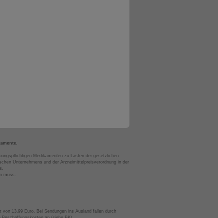
kamente.
bungspflichtigen Medikamenten zu Lasten der gesetzlichen
chen Unternehmens und der Arzneimittelpreisverordnung in der
s.
en muss.
t von 13,99 Euro. Bei Sendungen ins Ausland fallen durch
te Beschaffungskosten an (siehe BK).