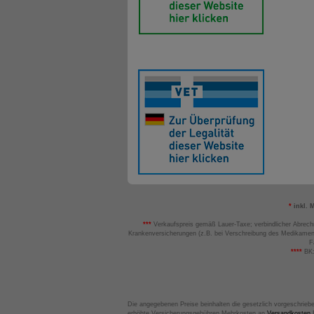
*
inkl. 
***
Verkaufspreis gemäß Lauer-Taxe; verbindlicher Abrech
Krankenversicherungen (z.B. bei Verschreibung des Medikamen
F
****
BK:
Die angegebenen Preise beinhalten die gesetzlich vorgeschrieb
erhöhte Versicherungsgebühren Mehrkosten an
Versandkosten
B