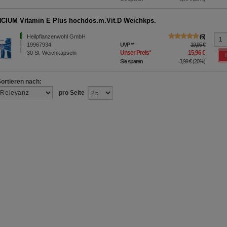
IUM Vitamin E Plus hochdos.m.Vit.D Weichkps.
Heilpflanzenwohl GmbH
5
19967934
UVP
**
19,95 €
Unser Preis
*
15,96 €
30
St
Weichkapseln
Sie sparen
3,99 €
(
20%
)
Sortieren nach:
pro Seite