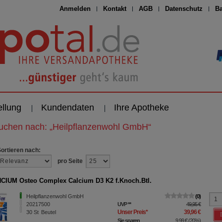
Anmelden
Kontakt
AGB
Datenschutz
Ba
ellung
Kundendaten
Ihre Apotheke
suchen nach:
„
Heilpflanzenwohl GmbH
“
Sortieren nach:
pro Seite
IUM Osteo Complex Calcium D3 K2 f.Knoch.Btl.
Heilpflanzenwohl GmbH
0
20217500
UVP
**
49,95 €
Unser Preis
*
39,96 €
30
St
Beutel
Sie sparen
9,99 €
(
20%
)