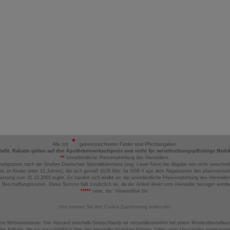
Alle mit
gekennzeichneten Felder sind Pflichtangaben.
MwSt. Rabatte gelten auf den Apothekenverkaufspreis und nicht für verschreibungspflichtige Medi
**
Unverbindliche Preisempfehlung des Herstellers.
nungspreis nach der Großen Deutschen Spezialitätentaxe (sog. Lauer-Taxe) bei Abgabe von nicht verschrei
ts an Kinder unter 12 Jahren), die sich gemäß §129 Abs. 5a SGB V aus dem Abgabepreis des pharmazeutis
assung zum 31.12.2003 ergibt. Es handelt sich
nicht
um die unverbindliche Preisempfehlung des Hersteller
 Beschaffungskosten. Diese Summe fällt zusätzlich an, da der Artikel direkt vom Hersteller bezogen werd
*****
verw. bis: Verwendbar bis.
Hier können Sie Ihre Cookie-Zustimmung widerrufen
ene Mehrwertsteuer. Der Versand innerhalb Deutschlands ist versandkostenfrei bei einem Mindestbestellwer
ei Artikeln, die wir ausschließlich über den Hersteller beziehen können, fallen unter Umständen sogenann