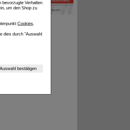
n bevorzugte Verhalten
ein, um den Shop zu
terpunkt
Cookies
.
ie dies durch "Auswahl
nserer Website
Auswahl bestätigen
tet werden kann.
estalten,
rhaltensweisen (z.B.
nisse zugeschrittene
ng unserer Website
uf unserer Website aber
, dass Daten hierfür