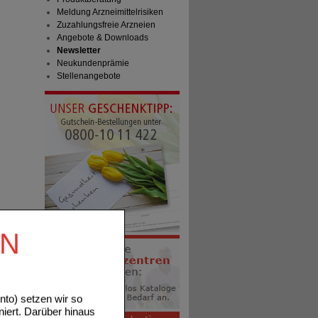
Meldung Arzneimittelrisiken
Zuzahlungsfreie Arzneien
Angebote & Downloads
Newsletter
Neukundenprämie
Stellenangebote
EN
to) setzen wir so
niert. Darüber hinaus