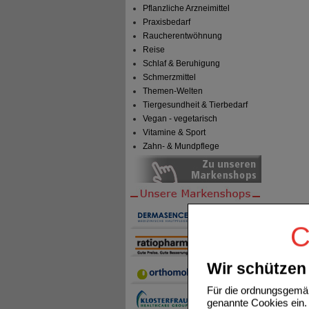
Pflanzliche Arzneimittel
Praxisbedarf
Raucherentwöhnung
Reise
Schlaf & Beruhigung
Schmerzmittel
Themen-Welten
Tiergesundheit & Tierbedarf
Vegan - vegetarisch
Vitamine & Sport
Zahn- & Mundpflege
C
Wir schützen 
Für die ordnungsgemäß
genannte Cookies ein. 