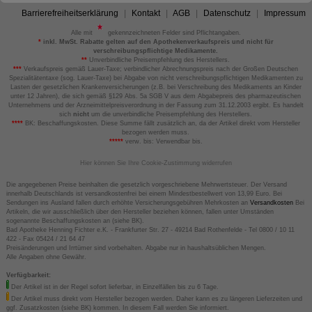
Barrierefreiheitserklärung
Kontakt
AGB
Datenschutz
Impressum
Alle mit
gekennzeichneten Felder sind Pflichtangaben.
*
inkl. MwSt. Rabatte gelten auf den Apothekenverkaufspreis und nicht für
verschreibungspflichtige Medikamente.
**
Unverbindliche Preisempfehlung des Herstellers.
***
Verkaufspreis gemäß Lauer-Taxe; verbindlicher Abrechnungspreis nach der Großen Deutschen
Spezialitätentaxe (sog. Lauer-Taxe) bei Abgabe von nicht verschreibungspflichtigen Medikamenten zu
Lasten der gesetzlichen Krankenversicherungen (z.B. bei Verschreibung des Medikaments an Kinder
unter 12 Jahren), die sich gemäß §129 Abs. 5a SGB V aus dem Abgabepreis des pharmazeutischen
Unternehmens und der Arzneimittelpreisverordnung in der Fassung zum 31.12.2003 ergibt. Es handelt
sich
nicht
um die unverbindliche Preisempfehlung des Herstellers.
****
BK: Beschaffungskosten. Diese Summe fällt zusätzlich an, da der Artikel direkt vom Hersteller
bezogen werden muss.
*****
verw. bis: Verwendbar bis.
Hier können Sie Ihre Cookie-Zustimmung widerrufen
Die angegebenen Preise beinhalten die gesetzlich vorgeschriebene Mehrwertsteuer. Der Versand
innerhalb Deutschlands ist versandkostenfrei bei einem Mindestbestellwert von 13,99 Euro. Bei
Sendungen ins Ausland fallen durch erhöhte Versicherungsgebühren Mehrkosten an
Versandkosten
Bei
Artikeln, die wir ausschließlich über den Hersteller beziehen können, fallen unter Umständen
sogenannte Beschaffungskosten an (siehe BK).
Bad Apotheke Henning Fichter e.K. - Frankfurter Str. 27 - 49214 Bad Rothenfelde - Tel 0800 / 10 11
422 - Fax 05424 / 21 64 47
Preisänderungen und Irrtümer sind vorbehalten. Abgabe nur in haushaltsüblichen Mengen.
Alle Angaben ohne Gewähr.
Verfügbarkeit:
Der Artikel ist in der Regel sofort lieferbar, in Einzelfällen bis zu 6 Tage.
Der Artikel muss direkt vom Hersteller bezogen werden. Daher kann es zu längeren Lieferzeiten und
ggf. Zusatzkosten (siehe BK) kommen. In diesem Fall werden Sie informiert.