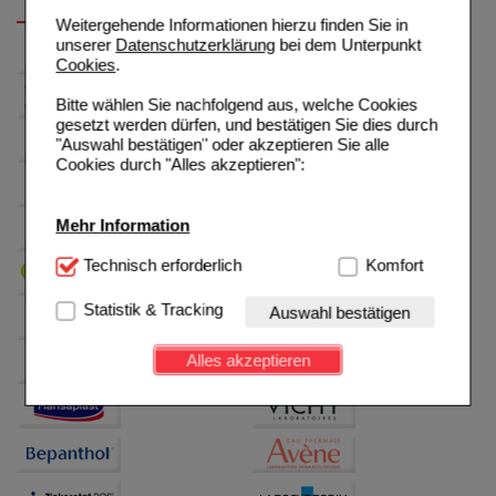
Weitergehende Informationen hierzu finden Sie in
unserer
Datenschutzerklärung
bei dem Unterpunkt
Cookies
.
Bitte wählen Sie nachfolgend aus, welche Cookies
gesetzt werden dürfen, und bestätigen Sie dies durch
"Auswahl bestätigen" oder akzeptieren Sie alle
Cookies durch "Alles akzeptieren":
Mehr Information
Technisch Notwendig:
Technisch erforderlich
Hierbei handelt es sich um
Komfort
Cookies, die für die Grundfunktionen unserer
Website notwendig sind (z.B. Navigation, Warenkorb,
Statistik & Tracking
Auswahl bestätigen
Kundenkonto), weshalb auf diese nicht verzichtet
werden kann.
Alles akzeptieren
Komfort:
Diese Cookies werden genutzt um das
Einkaufserlebnis noch ansprechender zu gestalten,
beispielsweise für die Wiedererkennung des
Besuchers oder unsere Seite an bevorzugte
Verhaltensweisen (z.B. Spracheinstellung)
anzupassen. Komfort-Cookies ermöglichen es uns