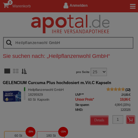
0
Anmelden
Warenkorb
Sie suchen nach:
„
Heilpflanzenwohl GmbH
“
pro Seite
GELENCIUM Curcuma Plus hochdosiert m.Vit.C Kapseln
Heilpflanzenwohl GmbH
12
18295929
UVP
**
24,95 €
Unser Preis
*
19,96 €
60
St
Kapseln
Sie sparen
4,99 €
(
20%
)
MHD:
12/2026
Details
20%
21%
60 St
180 St