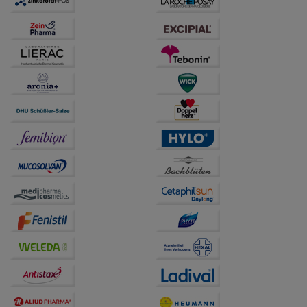
auch auf Ihre Bedürfnisse zugeschrittene Inhalte
anzuzeigen und unser Partnerprogramm zu
betreiben.
Statistik & Tracking:
Hierüber lassen sich
Informationen über die Art und Weise der Nutzung
unserer Website sammeln, mit deren Hilfe wir unsere
Website weiter für Sie optimieren können, den Inhalt
auf unserer Website aber auch die Werbung auf
Drittseiten möglichst relevant für Sie zu gestalten.
Bitte beachten Sie, dass Daten hierfür teilweise an
Dritte wie z.B. Google oder soziale Medien
übertragen werden.