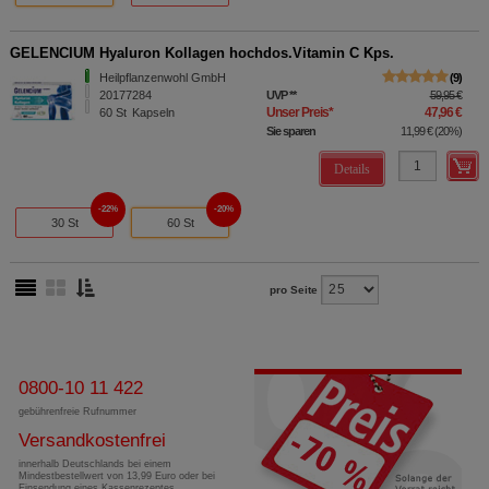
GELENCIUM Hyaluron Kollagen hochdos.Vitamin C Kps.
Heilpflanzenwohl GmbH
9
20177284
UVP
**
59,95 €
Unser Preis
*
47,96 €
60
St
Kapseln
Sie sparen
11,99 €
(
20%
)
Details
22%
20%
30 St
60 St
pro Seite
0800-10 11 422
gebührenfreie Rufnummer
Versandkostenfrei
innerhalb Deutschlands bei einem
Mindestbestellwert von 13,99 Euro oder bei
Einsendung eines Kassenrezeptes