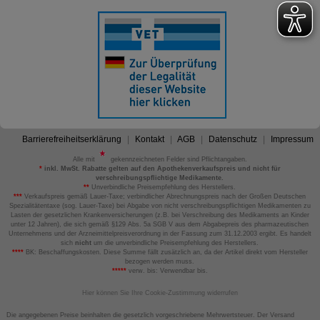
Barrierefreiheitserklärung
Kontakt
AGB
Datenschutz
Impressum
Alle mit
gekennzeichneten Felder sind Pflichtangaben.
*
inkl. MwSt. Rabatte gelten auf den Apothekenverkaufspreis und nicht für
verschreibungspflichtige Medikamente.
**
Unverbindliche Preisempfehlung des Herstellers.
***
Verkaufspreis gemäß Lauer-Taxe; verbindlicher Abrechnungspreis nach der Großen Deutschen
Spezialitätentaxe (sog. Lauer-Taxe) bei Abgabe von nicht verschreibungspflichtigen Medikamenten zu
Lasten der gesetzlichen Krankenversicherungen (z.B. bei Verschreibung des Medikaments an Kinder
unter 12 Jahren), die sich gemäß §129 Abs. 5a SGB V aus dem Abgabepreis des pharmazeutischen
Unternehmens und der Arzneimittelpreisverordnung in der Fassung zum 31.12.2003 ergibt. Es handelt
sich
nicht
um die unverbindliche Preisempfehlung des Herstellers.
****
BK: Beschaffungskosten. Diese Summe fällt zusätzlich an, da der Artikel direkt vom Hersteller
bezogen werden muss.
*****
verw. bis: Verwendbar bis.
Hier können Sie Ihre Cookie-Zustimmung widerrufen
Die angegebenen Preise beinhalten die gesetzlich vorgeschriebene Mehrwertsteuer. Der Versand