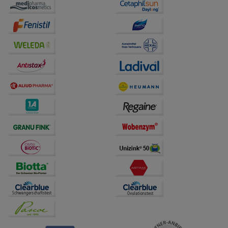
auf unserer Website aber auch die Werbung auf
Drittseiten möglichst relevant für Sie zu gestalten.
Bitte beachten Sie, dass Daten hierfür teilweise an
Dritte wie z.B. Google oder soziale Medien
übertragen werden.