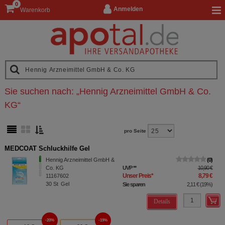
0
Anmelden
Warenkorb
Sie suchen nach:
„
Hennig Arzneimittel GmbH & Co.
KG
“
pro Seite
MEDCOAT Schluckhilfe Gel
Hennig Arzneimittel GmbH &
0
Co. KG
UVP
**
10,90 €
Unser Preis
*
8,79 €
11167602
30
St
Gel
Sie sparen
2,11 €
(
19%
)
Details
20%
19%