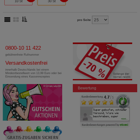
10 St
30 St
pro Seite
0800-10 11 422
gebührenfreie Rufnummer
Versandkostenfrei
innerhalb Deutschlands bei einem
Mindestbestellwert von 13,99 Euro oder bei
Einsendung eines Kassenrezeptes
Bewertung