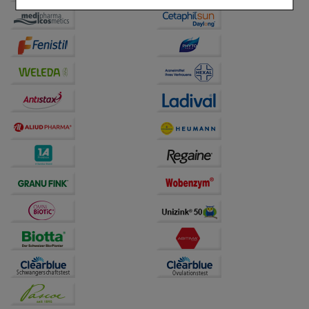
Einkaufserlebnis noch ansprechender zu gestalten,
beispielsweise für die Wiedererkennung des
Besuchers oder unsere Seite an bevorzugte
Verhaltensweisen (z.B. Spracheinstellung)
anzupassen. Komfort-Cookies ermöglichen es uns
auch auf Ihre Bedürfnisse zugeschrittene Inhalte
anzuzeigen und unser Partnerprogramm zu
betreiben.
Statistik & Tracking:
Hierüber lassen sich
Informationen über die Art und Weise der Nutzung
unserer Website sammeln, mit deren Hilfe wir unsere
Website weiter für Sie optimieren können, den Inhalt
auf unserer Website aber auch die Werbung auf
Drittseiten möglichst relevant für Sie zu gestalten.
Bitte beachten Sie, dass Daten hierfür teilweise an
Dritte wie z.B. Google oder soziale Medien
übertragen werden.