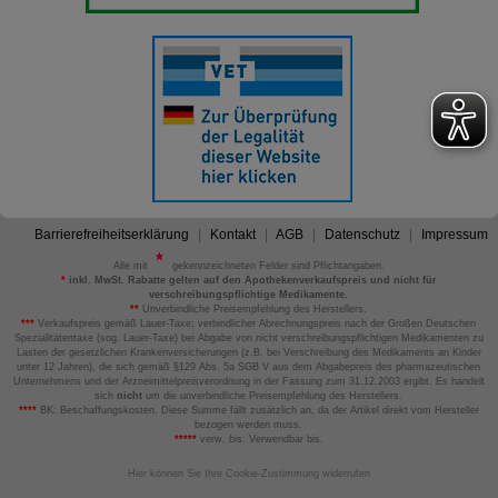
Barrierefreiheitserklärung
Kontakt
AGB
Datenschutz
Impressum
Alle mit
gekennzeichneten Felder sind Pflichtangaben.
*
inkl. MwSt. Rabatte gelten auf den Apothekenverkaufspreis und nicht für
verschreibungspflichtige Medikamente.
**
Unverbindliche Preisempfehlung des Herstellers.
***
Verkaufspreis gemäß Lauer-Taxe; verbindlicher Abrechnungspreis nach der Großen Deutschen
Spezialitätentaxe (sog. Lauer-Taxe) bei Abgabe von nicht verschreibungspflichtigen Medikamenten zu
Lasten der gesetzlichen Krankenversicherungen (z.B. bei Verschreibung des Medikaments an Kinder
unter 12 Jahren), die sich gemäß §129 Abs. 5a SGB V aus dem Abgabepreis des pharmazeutischen
Unternehmens und der Arzneimittelpreisverordnung in der Fassung zum 31.12.2003 ergibt. Es handelt
sich
nicht
um die unverbindliche Preisempfehlung des Herstellers.
****
BK: Beschaffungskosten. Diese Summe fällt zusätzlich an, da der Artikel direkt vom Hersteller
bezogen werden muss.
*****
verw. bis: Verwendbar bis.
Hier können Sie Ihre Cookie-Zustimmung widerrufen