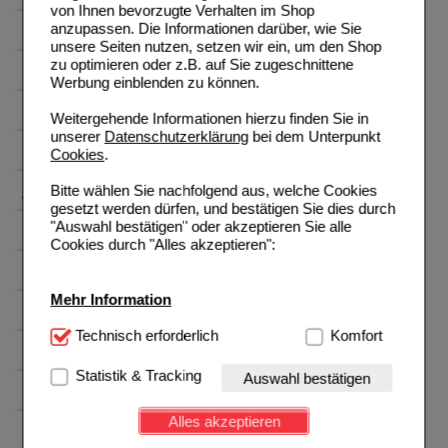
von Ihnen bevorzugte Verhalten im Shop
anzupassen. Die Informationen darüber, wie Sie
unsere Seiten nutzen, setzen wir ein, um den Shop
zu optimieren oder z.B. auf Sie zugeschnittene
Werbung einblenden zu können.
Weitergehende Informationen hierzu finden Sie in
unserer
Datenschutzerklärung
bei dem Unterpunkt
Cookies
.
Bitte wählen Sie nachfolgend aus, welche Cookies
gesetzt werden dürfen, und bestätigen Sie dies durch
"Auswahl bestätigen" oder akzeptieren Sie alle
Cookies durch "Alles akzeptieren":
Mehr Information
Technisch Notwendig:
Technisch erforderlich
Hierbei handelt es sich um
Komfort
Cookies, die für die Grundfunktionen unserer
Website notwendig sind (z.B. Navigation, Warenkorb,
Statistik & Tracking
Auswahl bestätigen
Kundenkonto), weshalb auf diese nicht verzichtet
werden kann.
Alles akzeptieren
Komfort:
Diese Cookies werden genutzt um das