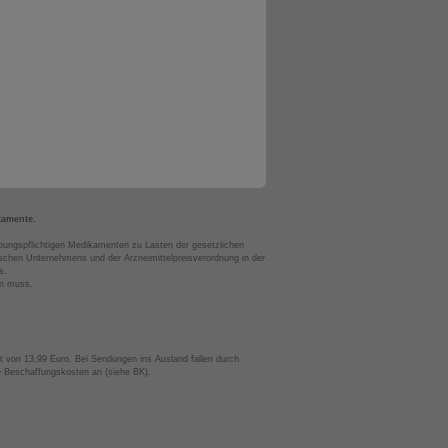
kamente.
bungspflichtigen Medikamenten zu Lasten der gesetzlichen
chen Unternehmens und der Arzneimittelpreisverordnung in der
s.
en muss.
t von 13,99 Euro. Bei Sendungen ins Ausland fallen durch
te Beschaffungskosten an (siehe BK).