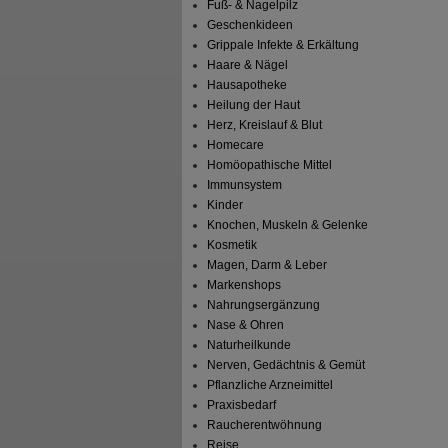
Fuß- & Nagelpilz
Geschenkideen
Grippale Infekte & Erkältung
Haare & Nägel
Hausapotheke
Heilung der Haut
Herz, Kreislauf & Blut
Homecare
Homöopathische Mittel
Immunsystem
Kinder
Knochen, Muskeln & Gelenke
Kosmetik
Magen, Darm & Leber
Markenshops
Nahrungsergänzung
Nase & Ohren
Naturheilkunde
Nerven, Gedächtnis & Gemüt
Pflanzliche Arzneimittel
Praxisbedarf
Raucherentwöhnung
Reise