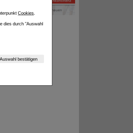
terpunkt
Cookies
.
ie dies durch "Auswahl
nserer Website
Auswahl bestätigen
tet werden kann.
estalten,
rhaltensweisen (z.B.
nisse zugeschrittene
ng unserer Website
uf unserer Website aber
, dass Daten hierfür