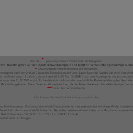
Alle mit
gekennzeichneten Felder sind Pflichtangaben.
MwSt. Rabatte gelten auf den Apothekenverkaufspreis und nicht für verschreibungspflichtige Medi
**
Unverbindliche Preisempfehlung des Herstellers.
nungspreis nach der Großen Deutschen Spezialitätentaxe (sog. Lauer-Taxe) bei Abgabe von nicht verschrei
ts an Kinder unter 12 Jahren), die sich gemäß §129 Abs. 5a SGB V aus dem Abgabepreis des pharmazeutis
assung zum 31.12.2003 ergibt. Es handelt sich
nicht
um die unverbindliche Preisempfehlung des Hersteller
 Beschaffungskosten. Diese Summe fällt zusätzlich an, da der Artikel direkt vom Hersteller bezogen werd
*****
verw. bis: Verwendbar bis.
Hier können Sie Ihre Cookie-Zustimmung widerrufen
ene Mehrwertsteuer. Der Versand innerhalb Deutschlands ist versandkostenfrei bei einem Mindestbestellwer
ei Artikeln, die wir ausschließlich über den Hersteller beziehen können, fallen unter Umständen sogenann
4 Bad Rothenfelde - Tel 0800 / 10 11 422 - Fax 05424 / 21 64 47
haushaltsüblichen Mengen.