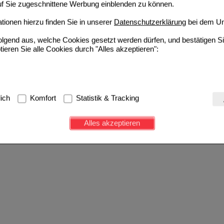
auf Sie zugeschnittene Werbung einblenden zu können.
ionen hierzu finden Sie in unserer
Datenschutzerklärung
bei dem Un
folgend aus, welche Cookies gesetzt werden dürfen, und bestätigen S
tieren Sie alle Cookies durch "Alles akzeptieren":
g:
Hierbei handelt es sich um Cookies, die für die Grundfunktionen u
lich
Komfort
Statistik & Tracking
avigation, Warenkorb, Kundenkonto), weshalb auf diese nicht verzich
s werden genutzt um das Einkaufserlebnis noch ansprechender zu g
Alles akzeptieren
e Wiedererkennung des Besuchers oder unsere Seite an bevorzugte Ve
zupassen. Komfort-Cookies ermöglichen es uns auch auf Ihre Bedürf
d unser Partnerprogramm zu betreiben.
ierüber lassen sich Informationen über die Art und Weise der Nutzu
fe wir unsere Website weiter für Sie optimieren können, den Inhalt a
ittseiten möglichst relevant für Sie zu gestalten. Bitte beachten Sie
e z.B. Google oder soziale Medien übertragen werden.