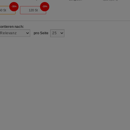
35%
29%
60 St
120 St
Sortieren nach:
pro Seite