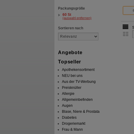
Packungsgröße
60 St
(auswahl entfernen)
Sortieren nach
Angebote
Topseller
Apothekensortiment
NEU bei uns
Aus der TV-Werbung
Preisknüller
Allergie
Allgemeinbefinden
Augen
Blase, Niere & Prostata
Diabetes
Drogeriemarkt
Frau & Mann