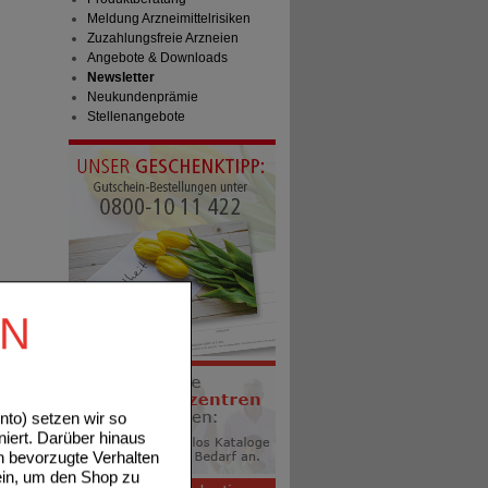
Meldung Arzneimittelrisiken
Zuzahlungsfreie Arzneien
Angebote & Downloads
Newsletter
Neukundenprämie
Stellenangebote
EN
to) setzen wir so
niert. Darüber hinaus
n bevorzugte Verhalten
ein, um den Shop zu