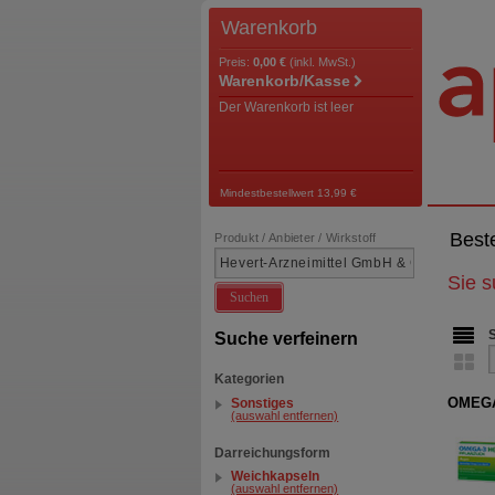
Warenkorb
Preis:
0,00 €
(inkl. MwSt.)
Warenkorb/Kasse
Der Warenkorb ist leer
Mindestbestellwert 13,99 €
Best
Produkt / Anbieter / Wirkstoff
Sie 
Suchen
Suche verfeinern
Kategorien
OMEGA-
Sonstiges
(auswahl entfernen)
Darreichungsform
Weichkapseln
(auswahl entfernen)