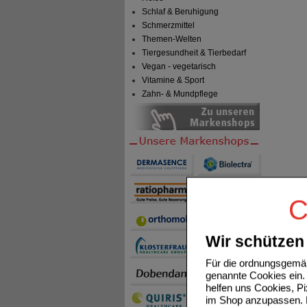
Schlaf & Beruhigung
Schmerzmittel
Themen-Welten
Tiergesundheit & Tierbedarf
Vegan - vegetarisch
Vitamine & Sport
Zahn- & Mundpflege
C
Wir schützen 
Für die ordnungsgemäß
genannte Cookies ein. 
helfen uns Cookies, P
im Shop anzupassen. D