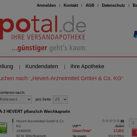
Anmelden
Kontakt
AGB
Datenschutz
Ba
ellung
Kundendaten
Ihre Apotheke
suchen nach:
„
Hevert-Arzneimittel GmbH & Co. KG
“
Sortieren nach:
pro Seite
3 HEVERT pflanzlich Weichkapseln
Hevert-Arzneimittel GmbH & Co.
0
KG
UVP
**
26,96 €
Unser Preis
*
17,45 €
19383535
60
St
Weichkapseln
Sie sparen
9,51 €
(
35%
)