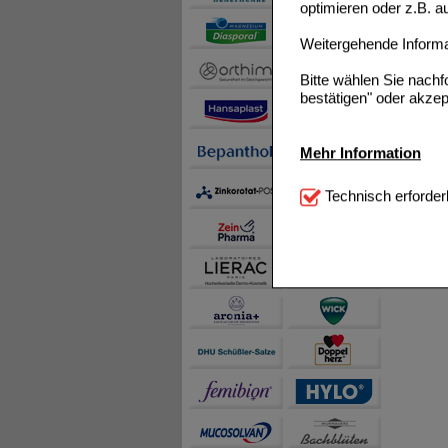
optimieren oder z.B. 
Weitergehende Informat
Bitte wählen Sie nach
bestätigen" oder akzep
Mehr Information
Technisch Notwendi
Technisch erforder
notwendig sind (z.B. N
Komfort:
Diese Cookie
beispielsweise für di
Spracheinstellung) an
Inhalte anzuzeigen un
Statistik & Tracking:
H
sammeln, mit deren Hil
auch die Werbung auf Dr
teilweise an Dritte wi