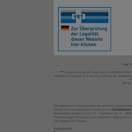
*
inkl. 
***
Verkaufspreis gemäß Lauer-Taxe; verbindlicher Abrech
Krankenversicherungen (z.B. bei Verschreibung des Medikamen
F
****
BK:
Die angegebenen Preise beinhalten die gesetzlich vorgeschrieb
erhöhte Versicherungsgebühren Mehrkosten an
Versandkosten
B
Bad Apotheke Henning Fichter e.K. - Frankfurter Str. 27 - 4921
Preisänderungen und Irrtümer sind vorbehalten. Abgabe nur in 
Alle Angaben ohne Gewähr.
Verfügbarkeit: