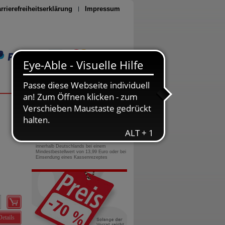
rrierefreiheitserklärung
Impressum
Seite drucken
0800-10 11 422
gebührenfreie Rufnummer
Versandkostenfrei
innerhalb Deutschlands bei einem
Mindestbestellwert von 13,99 Euro oder bei
Einsendung eines Kassenrezeptes
Details