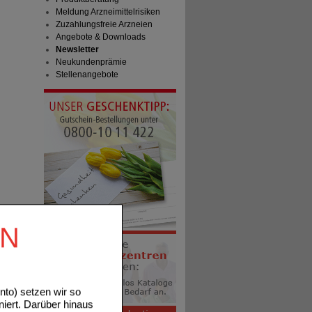
Meldung Arzneimittelrisiken
Zuzahlungsfreie Arzneien
Angebote & Downloads
Newsletter
Neukundenprämie
Stellenangebote
EN
to) setzen wir so
niert. Darüber hinaus