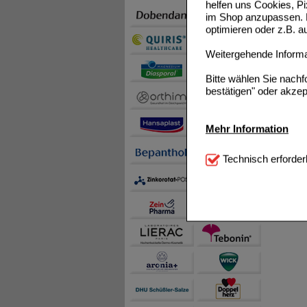
helfen uns Cookies, P
im Shop anzupassen. D
optimieren oder z.B. 
Weitergehende Informat
Bitte wählen Sie nach
bestätigen" oder akzep
Mehr Information
Technisch Notwendi
Technisch erforder
notwendig sind (z.B. N
Komfort:
Diese Cookie
beispielsweise für di
Spracheinstellung) an
Inhalte anzuzeigen un
Statistik & Tracking:
H
sammeln, mit deren Hil
auch die Werbung auf Dr
teilweise an Dritte wi