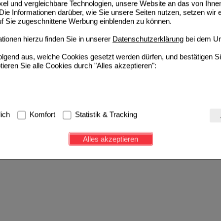
ixel und vergleichbare Technologien, unsere Website an das von Ihne
ie Informationen darüber, wie Sie unsere Seiten nutzen, setzen wir 
auf Sie zugeschnittene Werbung einblenden zu können.
ionen hierzu finden Sie in unserer
Datenschutzerklärung
bei dem Un
folgend aus, welche Cookies gesetzt werden dürfen, und bestätigen S
tieren Sie alle Cookies durch "Alles akzeptieren":
g:
Hierbei handelt es sich um Cookies, die für die Grundfunktionen u
lich
Komfort
Statistik & Tracking
avigation, Warenkorb, Kundenkonto), weshalb auf diese nicht verzich
s werden genutzt um das Einkaufserlebnis noch ansprechender zu g
Alles akzeptieren
e Wiedererkennung des Besuchers oder unsere Seite an bevorzugte Ve
zupassen. Komfort-Cookies ermöglichen es uns auch auf Ihre Bedürf
d unser Partnerprogramm zu betreiben.
ierüber lassen sich Informationen über die Art und Weise der Nutzu
fe wir unsere Website weiter für Sie optimieren können, den Inhalt a
ittseiten möglichst relevant für Sie zu gestalten. Bitte beachten Sie
e z.B. Google oder soziale Medien übertragen werden.