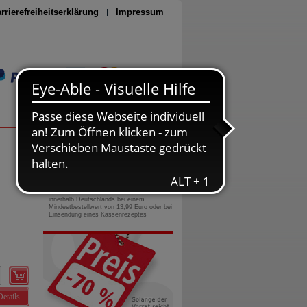
rrierefreiheitserklärung
Impressum
Seite drucken
0800-10 11 422
gebührenfreie Rufnummer
Versandkostenfrei
innerhalb Deutschlands bei einem
Mindestbestellwert von 13,99 Euro oder bei
Einsendung eines Kassenrezeptes
Details