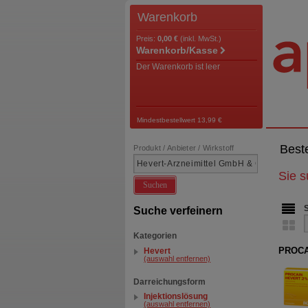
Warenkorb
Preis:
0,00 €
(inkl. MwSt.)
Warenkorb/Kasse
Der Warenkorb ist leer
Mindestbestellwert 13,99 €
Best
Produkt / Anbieter / Wirkstoff
Sie 
Suchen
Suche verfeinern
Kategorien
PROCAI
Hevert
(auswahl entfernen)
Darreichungsform
Injektionslösung
(auswahl entfernen)