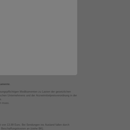
kamente.
bungspflichtigen Medikamenten zu Lasten der gesetzlichen
chen Unternehmens und der Arzneimittelpreisverordnung in der
s.
en muss.
t von 13,99 Euro. Bei Sendungen ins Ausland fallen durch
te Beschaffungskosten an (siehe BK).