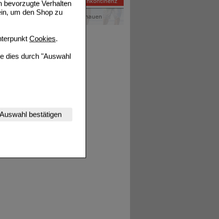
n bevorzugte Verhalten
ein, um den Shop zu
terpunkt
Cookies
.
ie dies durch "Auswahl
nserer Website
Auswahl bestätigen
tet werden kann.
estalten,
rhaltensweisen (z.B.
nisse zugeschrittene
ng unserer Website
uf unserer Website aber
, dass Daten hierfür