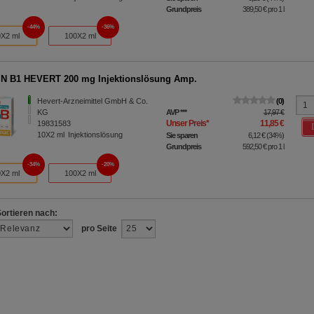
Grundpreis
389,50 €
pro 1 l
44%
36%
X2 ml
100X2 ml
N B1 HEVERT 200 mg Injektionslösung Amp.
Hevert-Arzneimittel GmbH & Co.
0
KG
AVP
***
17,97 €
Unser Preis
*
11,85 €
19831583
10X2
ml
Injektionslösung
Sie sparen
6,12 €
(
34%
)
Grundpreis
592,50 €
pro 1 l
34%
20%
X2 ml
100X2 ml
Sortieren nach:
pro Seite