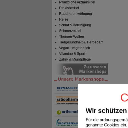
Pflanzliche Arzneimittel
Praxisbedarf
Raucherentwöhnung
Reise
Schlaf & Beruhigung
Schmerzmittel
Themen-Welten
Tiergesundheit & Tierbedarf
Vegan - vegetarisch
Vitamine & Sport
Zahn- & Mundpflege
C
Wir schützen 
Für die ordnungsgemäß
genannte Cookies ein. 