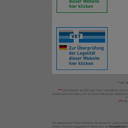
*
inkl. 
***
Verkaufspreis gemäß Lauer-Taxe; verbindlicher Abrech
Krankenversicherungen (z.B. bei Verschreibung des Medikamen
F
****
BK:
Die angegebenen Preise beinhalten die gesetzlich vorgeschrieb
erhöhte Versicherungsgebühren Mehrkosten an
Versandkosten
B