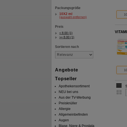
Packungsgröße
10X2 ml
10
(auswahl entfernen)
Preis
VITAMI
< 8.00 (1)
>= 8.00 (1)
Sortieren nach
Angebote
10
Topseller
Apothekensortiment
NEU bei uns
Aus der TV-Werbung
Preisknüller
Allergie
Allgemeinbefinden
Augen
Blase, Niere & Prostata