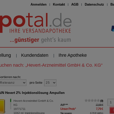
Anmelden
Kontakt
AGB
Datenschutz
Ba
ellung
Kundendaten
Ihre Apotheke
suchen nach:
„
Hevert-Arzneimittel GmbH & Co. KG
“
Sortieren nach:
pro Seite
N Hevert 2% Injektionslösung Ampullen
Hevert-Arzneimittel GmbH & Co.
0
KG
AVP
***
13,99 €
Unser Preis
*
7,79 €
19771711
10X2
ml
Injektionslösung
Sie sparen
6,20 €
(
44%
)