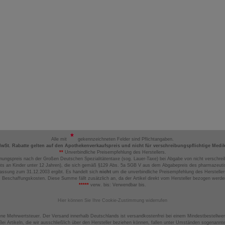
Alle mit
gekennzeichneten Felder sind Pflichtangaben.
MwSt. Rabatte gelten auf den Apothekenverkaufspreis und nicht für verschreibungspflichtige Medi
**
Unverbindliche Preisempfehlung des Herstellers.
nungspreis nach der Großen Deutschen Spezialitätentaxe (sog. Lauer-Taxe) bei Abgabe von nicht verschrei
ts an Kinder unter 12 Jahren), die sich gemäß §129 Abs. 5a SGB V aus dem Abgabepreis des pharmazeutis
assung zum 31.12.2003 ergibt. Es handelt sich
nicht
um die unverbindliche Preisempfehlung des Hersteller
 Beschaffungskosten. Diese Summe fällt zusätzlich an, da der Artikel direkt vom Hersteller bezogen werd
*****
verw. bis: Verwendbar bis.
Hier können Sie Ihre Cookie-Zustimmung widerrufen
ene Mehrwertsteuer. Der Versand innerhalb Deutschlands ist versandkostenfrei bei einem Mindestbestellwer
ei Artikeln, die wir ausschließlich über den Hersteller beziehen können, fallen unter Umständen sogenann