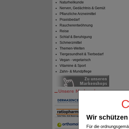
Naturheilkunde
Nerven, Gedächtnis & Gemüt
Pflanzliche Arzneimittel
Praxisbedarf
Raucherentwöhnung
Reise
Schlaf & Beruhigung
Schmerzmittel
Themen-Welten
Tiergesundheit & Tierbedarf
Vegan - vegetarisch
Vitamine & Sport
Zahn- & Mundpflege
C
Wir schützen 
Für die ordnungsgemäß