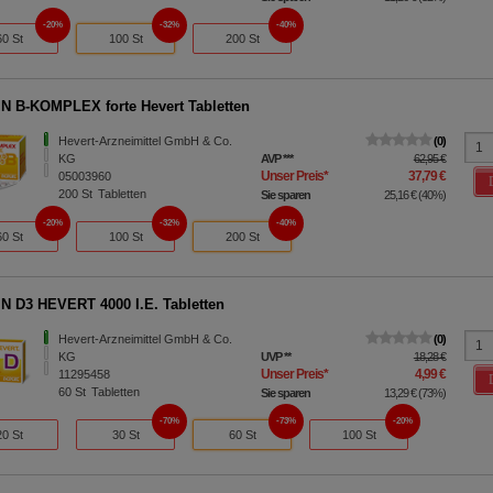
20%
32%
40%
60 St
100 St
200 St
N B-KOMPLEX forte Hevert Tabletten
Hevert-Arzneimittel GmbH & Co.
0
KG
AVP
***
62,95 €
Unser Preis
*
37,79 €
05003960
200
St
Tabletten
Sie sparen
25,16 €
(
40%
)
20%
32%
40%
60 St
100 St
200 St
N D3 HEVERT 4000 I.E. Tabletten
Hevert-Arzneimittel GmbH & Co.
0
KG
UVP
**
18,28 €
Unser Preis
*
4,99 €
11295458
60
St
Tabletten
Sie sparen
13,29 €
(
73%
)
70%
73%
20%
20 St
30 St
60 St
100 St