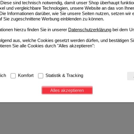
Diese sind technisch notwendig, damit unser Shop überhaupt funktio
ixel und vergleichbare Technologien, unsere Website an das von Ihne
ie Informationen darüber, wie Sie unsere Seiten nutzen, setzen wir 
auf Sie zugeschnittene Werbung einblenden zu können.
ionen hierzu finden Sie in unserer
Datenschutzerklärung
bei dem Un
folgend aus, welche Cookies gesetzt werden dürfen, und bestätigen S
tieren Sie alle Cookies durch "Alles akzeptieren":
g:
Hierbei handelt es sich um Cookies, die für die Grundfunktionen u
lich
Komfort
Statistik & Tracking
avigation, Warenkorb, Kundenkonto), weshalb auf diese nicht verzich
s werden genutzt um das Einkaufserlebnis noch ansprechender zu g
Alles akzeptieren
e Wiedererkennung des Besuchers oder unsere Seite an bevorzugte Ve
zupassen. Komfort-Cookies ermöglichen es uns auch auf Ihre Bedürf
d unser Partnerprogramm zu betreiben.
ierüber lassen sich Informationen über die Art und Weise der Nutzu
fe wir unsere Website weiter für Sie optimieren können, den Inhalt a
ittseiten möglichst relevant für Sie zu gestalten. Bitte beachten Sie
e z.B. Google oder soziale Medien übertragen werden.