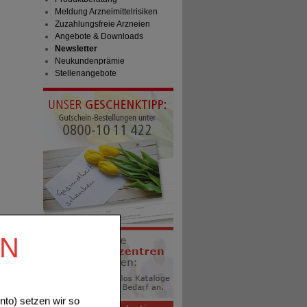
Meldung Arzneimittelrisiken
Zuzahlungsfreie Arzneien
Angebote & Downloads
Newsletter
Neukundenprämie
Stellenangebote
EN
to) setzen wir so