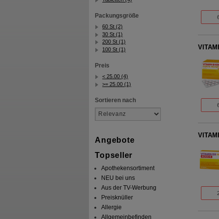
Packungsgröße
60 St (2)
30 St (1)
200 St (1)
VITAMI
100 St (1)
Preis
< 25.00 (4)
>= 25.00 (1)
Sortieren nach
VITAMI
Angebote
Topseller
Apothekensortiment
NEU bei uns
Aus der TV-Werbung
Preisknüller
Allergie
Allgemeinbefinden