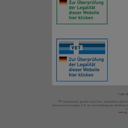
*
inkl. 
***
Verkaufspreis gemäß Lauer-Taxe; verbindlicher Abrech
Krankenversicherungen (z.B. bei Verschreibung des Medikamen
F
****
BK: