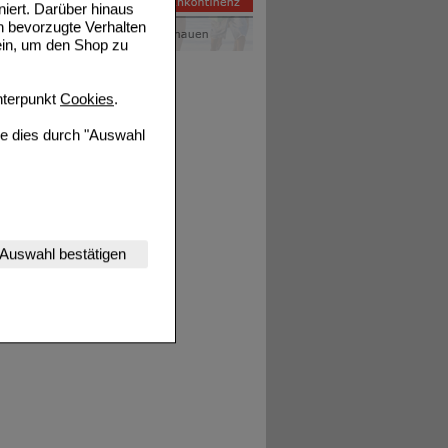
niert. Darüber hinaus
n bevorzugte Verhalten
ein, um den Shop zu
terpunkt
Cookies
.
ie dies durch "Auswahl
nserer Website
Auswahl bestätigen
tet werden kann.
estalten,
rhaltensweisen (z.B.
nisse zugeschrittene
ng unserer Website
uf unserer Website aber
, dass Daten hierfür