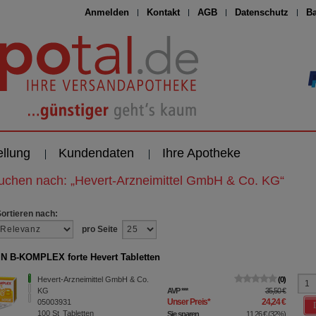
Anmelden
Kontakt
AGB
Datenschutz
Ba
ellung
Kundendaten
Ihre Apotheke
suchen nach:
„
Hevert-Arzneimittel GmbH & Co. KG
“
Sortieren nach:
pro Seite
N B-KOMPLEX forte Hevert Tabletten
Hevert-Arzneimittel GmbH & Co.
0
KG
AVP
***
35,50 €
Unser Preis
*
24,24 €
05003931
100
St
Tabletten
Sie sparen
11,26 €
(
32%
)