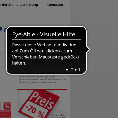
rrierefreiheitserklärung
Impressum
Seite drucken
0800-10 11 422
gebührenfreie Rufnummer
Versandkostenfrei
innerhalb Deutschlands bei einem
Mindestbestellwert von 13,99 Euro oder bei
Einsendung eines Kassenrezeptes
Details