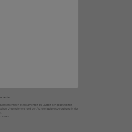
kamente.
bungspflichtigen Medikamenten zu Lasten der gesetzlichen
chen Unternehmens und der Arzneimittelpreisverordnung in der
s.
en muss.