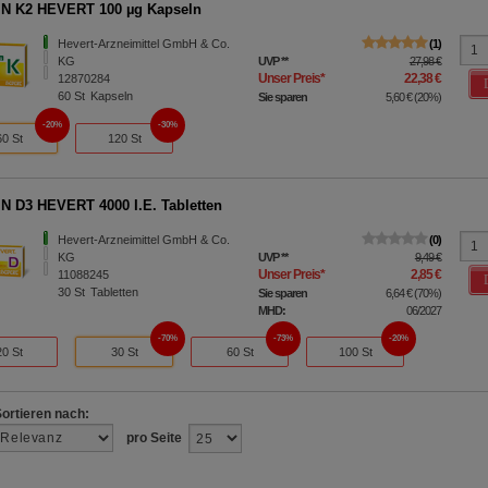
N K2 HEVERT 100 µg Kapseln
Hevert-Arzneimittel GmbH & Co.
1
KG
UVP
**
27,98 €
Unser Preis
*
22,38 €
12870284
60
St
Kapseln
Sie sparen
5,60 €
(
20%
)
20%
30%
60 St
120 St
N D3 HEVERT 4000 I.E. Tabletten
Hevert-Arzneimittel GmbH & Co.
0
KG
UVP
**
9,49 €
Unser Preis
*
2,85 €
11088245
30
St
Tabletten
Sie sparen
6,64 €
(
70%
)
MHD:
06/2027
70%
73%
20%
20 St
30 St
60 St
100 St
Sortieren nach:
pro Seite