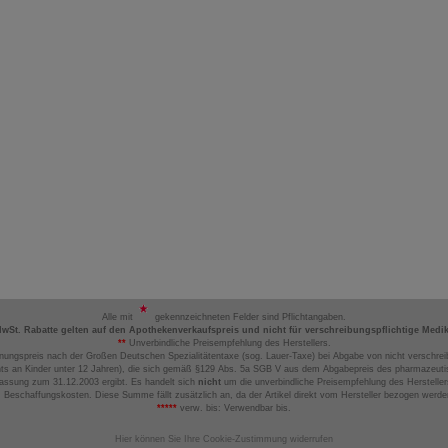
Alle mit
gekennzeichneten Felder sind Pflichtangaben.
MwSt. Rabatte gelten auf den Apothekenverkaufspreis und nicht für verschreibungspflichtige Medi
**
Unverbindliche Preisempfehlung des Herstellers.
nungspreis nach der Großen Deutschen Spezialitätentaxe (sog. Lauer-Taxe) bei Abgabe von nicht verschrei
ts an Kinder unter 12 Jahren), die sich gemäß §129 Abs. 5a SGB V aus dem Abgabepreis des pharmazeutis
assung zum 31.12.2003 ergibt. Es handelt sich
nicht
um die unverbindliche Preisempfehlung des Hersteller
 Beschaffungskosten. Diese Summe fällt zusätzlich an, da der Artikel direkt vom Hersteller bezogen werd
*****
verw. bis: Verwendbar bis.
Hier können Sie Ihre Cookie-Zustimmung widerrufen