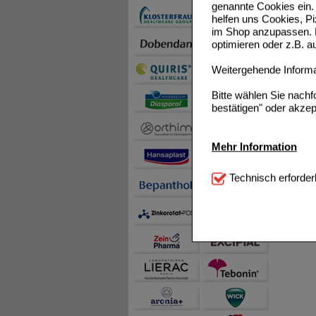
genannte Cookies ein. 
helfen uns Cookies, P
im Shop anzupassen. D
optimieren oder z.B. 
Weitergehende Informat
Bitte wählen Sie nach
bestätigen" oder akzep
Mehr Information
Technisch Notwendi
Technisch erforder
notwendig sind (z.B. N
Komfort:
Diese Cookie
beispielsweise für di
Spracheinstellung) an
Inhalte anzuzeigen un
Statistik & Tracking:
H
sammeln, mit deren Hil
auch die Werbung auf Dr
teilweise an Dritte wi