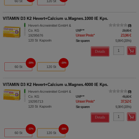
60 St
120 St
VITAMIN D3 K2 Hevert+Calcium u.Magnes.1000 IE Kps.
Hevert-Arzneimittel GmbH &
0
Co. KG
UVP
**
29,95 €
Unser Preis
*
23,96 €
19295676
120
St
Kapseln
Sie sparen
5,99 €
(
20%
)
Details
20%
20%
60 St
120 St
VITAMIN D3 K2 Hevert+Calcium u.Magnes.4000 IE Kps.
Hevert-Arzneimittel GmbH &
0
Co. KG
UVP
**
46,90 €
Unser Preis
*
37,52 €
19295713
120
St
Kapseln
Sie sparen
9,38 €
(
20%
)
Details
37%
20%
60 St
120 St