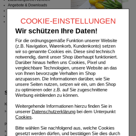
Angebote & Downloads
Newsletter
Neukundenprämie
COOKIE-EINSTELLUNGEN
Stellenangebote
Wir schützen Ihre Daten!
Für die ordnungsgemäße Funktion unserer Website
(z.B. Navigation, Warenkorb, Kundenkonto) setzen
wir so genannte Cookies ein. Diese sind technisch
notwendig, damit unser Shop überhaupt funktioniert.
Darüber hinaus helfen uns Cookies, Pixel und
vergleichbare Technologien, unsere Website an das
von Ihnen bevorzugte Verhalten im Shop
anzupassen. Die Informationen darüber, wie Sie
unsere Seiten nutzen, setzen wir ein, um den Shop
zu optimieren oder z.B. auf Sie zugeschnittene
Suche verfeinern
Werbung einblenden zu können.
Kategorien
Weitergehende Informationen hierzu finden Sie in
für Frauen oder Männer
unserer
Datenschutzerklärung
bei dem Unterpunkt
(auswahl entfernen)
Cookies
.
Packungsgröße
Bitte wählen Sie nachfolgend aus, welche Cookies
60 St (3)
gesetzt werden dürfen, und bestätigen Sie dies durch
120 St (2)