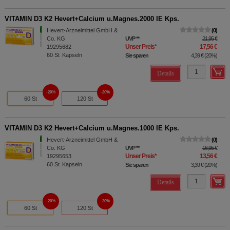
VITAMIN D3 K2 Hevert+Calcium u.Magnes.2000 IE Kps.
Hevert-Arzneimittel GmbH &
0
Co. KG
UVP
**
21,95 €
Unser Preis
*
17,56 €
19295682
60
St
Kapseln
Sie sparen
4,39 €
(
20%
)
Details
20%
20%
60 St
120 St
VITAMIN D3 K2 Hevert+Calcium u.Magnes.1000 IE Kps.
Hevert-Arzneimittel GmbH &
0
Co. KG
UVP
**
16,95 €
Unser Preis
*
13,56 €
19295653
60
St
Kapseln
Sie sparen
3,39 €
(
20%
)
Details
20%
20%
60 St
120 St