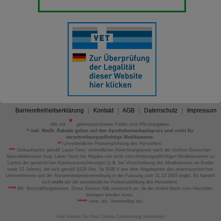
Barrierefreiheitserklärung
Kontakt
AGB
Datenschutz
Impressum
Alle mit
gekennzeichneten Felder sind Pflichtangaben.
*
inkl. MwSt. Rabatte gelten auf den Apothekenverkaufspreis und nicht für
verschreibungspflichtige Medikamente.
**
Unverbindliche Preisempfehlung des Herstellers.
***
Verkaufspreis gemäß Lauer-Taxe; verbindlicher Abrechnungspreis nach der Großen Deutschen
Spezialitätentaxe (sog. Lauer-Taxe) bei Abgabe von nicht verschreibungspflichtigen Medikamenten zu
Lasten der gesetzlichen Krankenversicherungen (z.B. bei Verschreibung des Medikaments an Kinder
unter 12 Jahren), die sich gemäß §129 Abs. 5a SGB V aus dem Abgabepreis des pharmazeutischen
Unternehmens und der Arzneimittelpreisverordnung in der Fassung zum 31.12.2003 ergibt. Es handelt
sich
nicht
um die unverbindliche Preisempfehlung des Herstellers.
****
BK: Beschaffungskosten. Diese Summe fällt zusätzlich an, da der Artikel direkt vom Hersteller
bezogen werden muss.
*****
verw. bis: Verwendbar bis.
Hier können Sie Ihre Cookie-Zustimmung widerrufen