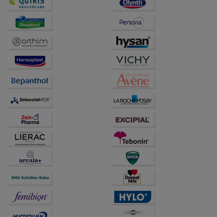
Website weiter für Sie optimieren können, den Inhalt
auf unserer Website aber auch die Werbung auf
Drittseiten möglichst relevant für Sie zu gestalten.
Bitte beachten Sie, dass Daten hierfür teilweise an
Dritte wie z.B. Google oder soziale Medien
übertragen werden.