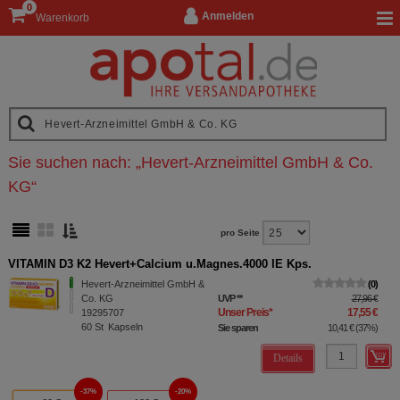
0
Anmelden
Warenkorb
Sie suchen nach:
„
Hevert-Arzneimittel GmbH & Co.
KG
“
pro Seite
VITAMIN D3 K2 Hevert+Calcium u.Magnes.4000 IE Kps.
Hevert-Arzneimittel GmbH &
0
Co. KG
UVP
**
27,96 €
Unser Preis
*
17,55 €
19295707
60
St
Kapseln
Sie sparen
10,41 €
(
37%
)
Details
37%
20%