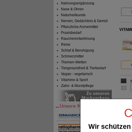
Nahrungsergänzung
Nase & Ohren
Naturheilkunde
Nerven, Gedächtnis & Gemüt
Pflanzliche Arzneimittel
VITAMI
Praxisbedarf
Raucherentwöhnung
Reise
Schlaf & Beruhigung
Schmerzmittel
Themen-Welten
Tiergesundheit & Tierbedarf
Vegan - vegetarisch
Vitamine & Sport
Zahn- & Mundpflege
C
Wir schützen 