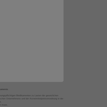
kamente.
bungspflichtigen Medikamenten zu Lasten der gesetzlichen
chen Unternehmens und der Arzneimittelpreisverordnung in der
s.
en muss.