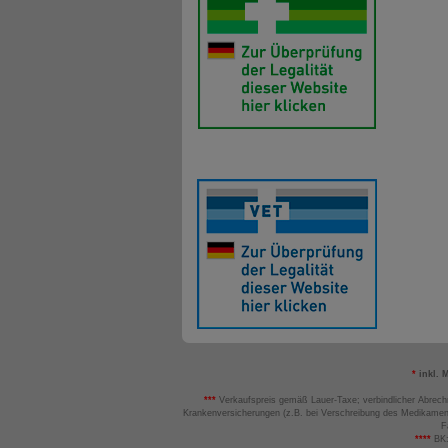
*
inkl. 
***
Verkaufspreis gemäß Lauer-Taxe; verbindlicher Abrech
Krankenversicherungen (z.B. bei Verschreibung des Medikamen
F
****
BK: