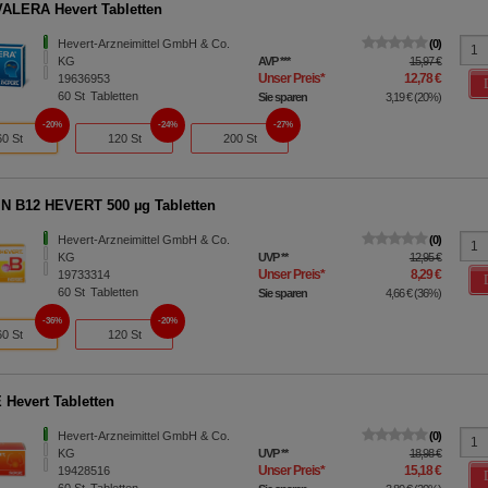
LERA Hevert Tabletten
Hevert-Arzneimittel GmbH & Co.
0
KG
AVP
***
15,97 €
Unser Preis
*
12,78 €
19636953
60
St
Tabletten
Sie sparen
3,19 €
(
20%
)
20%
24%
27%
60 St
120 St
200 St
N B12 HEVERT 500 µg Tabletten
Hevert-Arzneimittel GmbH & Co.
0
KG
UVP
**
12,95 €
Unser Preis
*
8,29 €
19733314
60
St
Tabletten
Sie sparen
4,66 €
(
36%
)
36%
20%
60 St
120 St
Hevert Tabletten
Hevert-Arzneimittel GmbH & Co.
0
KG
UVP
**
18,98 €
Unser Preis
*
15,18 €
19428516