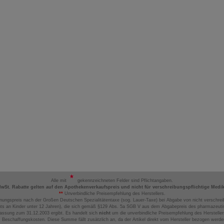
Alle mit
gekennzeichneten Felder sind Pflichtangaben.
MwSt. Rabatte gelten auf den Apothekenverkaufspreis und nicht für verschreibungspflichtige Medi
**
Unverbindliche Preisempfehlung des Herstellers.
nungspreis nach der Großen Deutschen Spezialitätentaxe (sog. Lauer-Taxe) bei Abgabe von nicht verschrei
ts an Kinder unter 12 Jahren), die sich gemäß §129 Abs. 5a SGB V aus dem Abgabepreis des pharmazeutis
assung zum 31.12.2003 ergibt. Es handelt sich
nicht
um die unverbindliche Preisempfehlung des Hersteller
 Beschaffungskosten. Diese Summe fällt zusätzlich an, da der Artikel direkt vom Hersteller bezogen werd