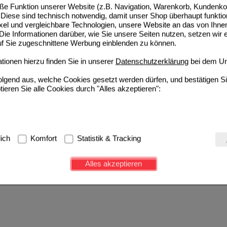
e Funktion unserer Website (z.B. Navigation, Warenkorb, Kundenkon
Diese sind technisch notwendig, damit unser Shop überhaupt funktio
ixel und vergleichbare Technologien, unsere Website an das von Ihne
ie Informationen darüber, wie Sie unsere Seiten nutzen, setzen wir 
auf Sie zugeschnittene Werbung einblenden zu können.
ionen hierzu finden Sie in unserer
Datenschutzerklärung
bei dem Un
folgend aus, welche Cookies gesetzt werden dürfen, und bestätigen S
tieren Sie alle Cookies durch "Alles akzeptieren":
g:
Hierbei handelt es sich um Cookies, die für die Grundfunktionen u
lich
Komfort
Statistik & Tracking
avigation, Warenkorb, Kundenkonto), weshalb auf diese nicht verzich
s werden genutzt um das Einkaufserlebnis noch ansprechender zu g
Alles akzeptieren
e Wiedererkennung des Besuchers oder unsere Seite an bevorzugte Ve
zupassen. Komfort-Cookies ermöglichen es uns auch auf Ihre Bedürf
d unser Partnerprogramm zu betreiben.
ierüber lassen sich Informationen über die Art und Weise der Nutzu
fe wir unsere Website weiter für Sie optimieren können, den Inhalt a
ittseiten möglichst relevant für Sie zu gestalten. Bitte beachten Sie