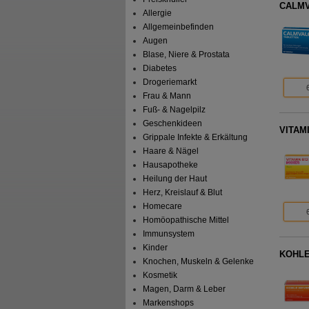
CALMVA
Allergie
Allgemeinbefinden
Augen
Blase, Niere & Prostata
Diabetes
Drogeriemarkt
Frau & Mann
Fuß- & Nagelpilz
Geschenkideen
VITAMI
Grippale Infekte & Erkältung
Haare & Nägel
Hausapotheke
Heilung der Haut
Herz, Kreislauf & Blut
Homecare
Homöopathische Mittel
Immunsystem
Kinder
KOHLE 
Knochen, Muskeln & Gelenke
Kosmetik
Magen, Darm & Leber
Markenshops