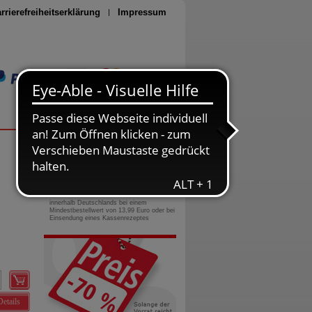
rrierefreiheitserklärung
Impressum
Seite drucken
0800-10 11 422
gebührenfreie Rufnummer
Versandkostenfrei
innerhalb Deutschlands bei einem
Mindestbestellwert von 13,99 Euro oder bei
Einsendung eines Kassenrezeptes
Details