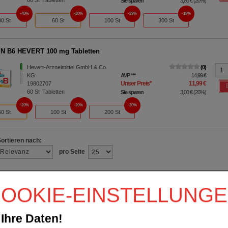
60
St
Tabletten
Sie sparen
3,80 €
(
20%
)
40%
20%
29%
19%
30 St
60 St
100 St
300 St
N B6 HEVERT 100 mg Tabletten
Hevert-Arzneimittel GmbH & Co.
0
KG
AVP
***
14,99 €
Unser Preis
*
11,99 €
19802707
60
St
Tabletten
Sie sparen
3,00 €
(
20%
)
20%
20%
20%
60 St
100 St
200 St
Sortieren nach:
pro Seite
OOKIE-EINSTELLUNG
Ihre Daten!