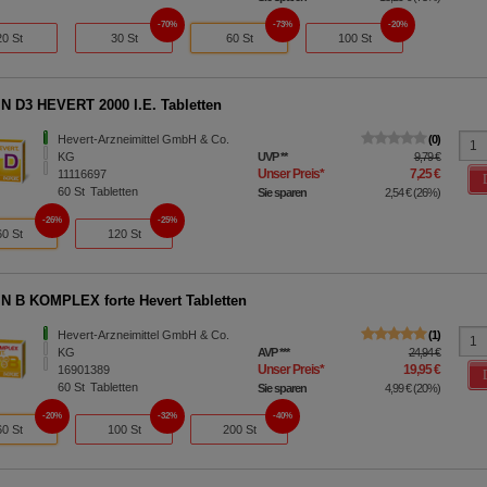
70%
73%
20%
20 St
30 St
60 St
100 St
N D3 HEVERT 2000 I.E. Tabletten
Hevert-Arzneimittel GmbH & Co.
0
KG
UVP
**
9,79 €
Unser Preis
*
7,25 €
11116697
60
St
Tabletten
Sie sparen
2,54 €
(
26%
)
26%
25%
60 St
120 St
N B KOMPLEX forte Hevert Tabletten
Hevert-Arzneimittel GmbH & Co.
1
KG
AVP
***
24,94 €
Unser Preis
*
19,95 €
16901389
60
St
Tabletten
Sie sparen
4,99 €
(
20%
)
20%
32%
40%
60 St
100 St
200 St