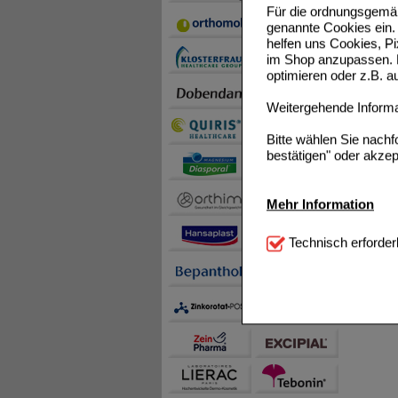
Für die ordnungsgemäß
genannte Cookies ein. 
helfen uns Cookies, P
im Shop anzupassen. D
optimieren oder z.B. 
Weitergehende Informat
Bitte wählen Sie nach
bestätigen" oder akzep
Mehr Information
Technisch Notwendi
Technisch erforder
notwendig sind (z.B. N
Komfort:
Diese Cookie
beispielsweise für di
Spracheinstellung) an
Inhalte anzuzeigen un
Statistik & Tracking:
H
sammeln, mit deren Hil
auch die Werbung auf Dr