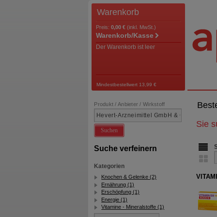
Warenkorb
Preis:
0,00 €
(inkl. MwSt.)
Warenkorb/Kasse
Der Warenkorb ist leer
Mindestbestellwert 13,99 €
Best
Produkt / Anbieter / Wirkstoff
Sie 
Suchen
Suche verfeinern
Kategorien
VITAMI
Knochen & Gelenke (2)
Ernährung (1)
Erschöpfung (1)
Energie (1)
Vitamine - Mineralstoffe (1)