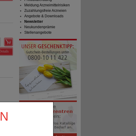
Meldung Arzneimittelrisiken
Zuzahlungsfreie Arzneien
Angebote & Downloads
Newsletter
Neukundenprämie
Stellenangebote
Details
EN