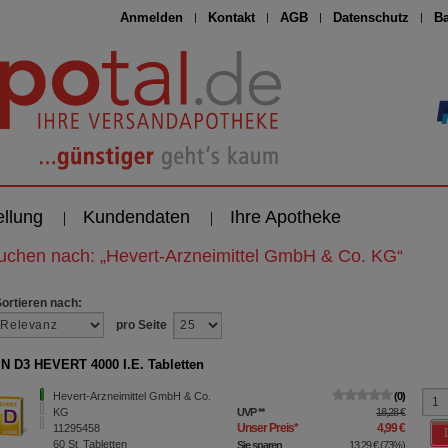
Anmelden
Kontakt
AGB
Datenschutz
Ba
ellung
Kundendaten
Ihre Apotheke
suchen nach:
„
Hevert-Arzneimittel GmbH & Co. KG
“
Sortieren nach:
pro Seite
N D3 HEVERT 4000 I.E. Tabletten
Hevert-Arzneimittel GmbH & Co.
0
KG
UVP
**
18,28 €
Unser Preis
*
4,99 €
11295458
60
St
Tabletten
Sie sparen
13,29 €
(
73%
)