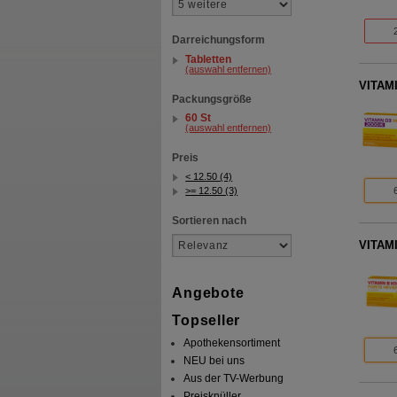
Darreichungsform
Tabletten
(auswahl entfernen)
VITAMI
Packungsgröße
60 St
(auswahl entfernen)
Preis
< 12.50 (4)
>= 12.50 (3)
Sortieren nach
VITAMI
Angebote
Topseller
Apothekensortiment
NEU bei uns
Aus der TV-Werbung
Preisknüller