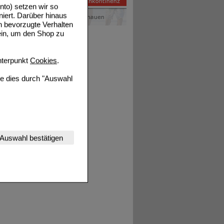
to) setzen wir so
niert. Darüber hinaus
n bevorzugte Verhalten
ein, um den Shop zu
terpunkt
Cookies
.
ie dies durch "Auswahl
nserer Website
Auswahl bestätigen
tet werden kann.
estalten,
rhaltensweisen (z.B.
nisse zugeschrittene
ng unserer Website
uf unserer Website aber
, dass Daten hierfür