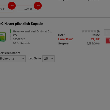
20%
30%
60 St
120 St
C Hevert pflanzlich Kapseln
Hevert-Arzneimittel GmbH & Co.
0
KG
UVP
**
26,97 €
Unser Preis
*
21,58 €
18307242
60
St
Kapseln
Sie sparen
5,39 €
(
20%
)
Sortieren nach:
pro Seite