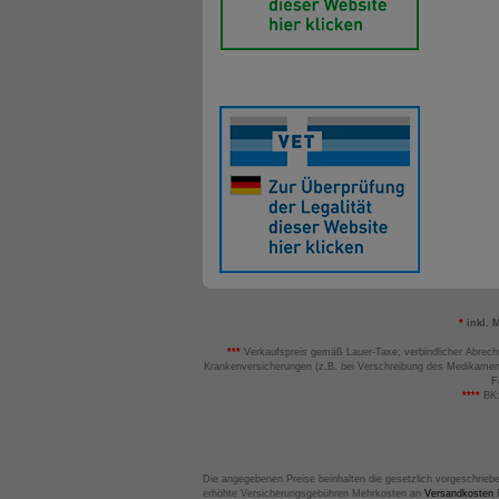
*
inkl. 
***
Verkaufspreis gemäß Lauer-Taxe; verbindlicher Abrech
Krankenversicherungen (z.B. bei Verschreibung des Medikamen
F
****
BK:
Die angegebenen Preise beinhalten die gesetzlich vorgeschrieb
erhöhte Versicherungsgebühren Mehrkosten an
Versandkosten
B