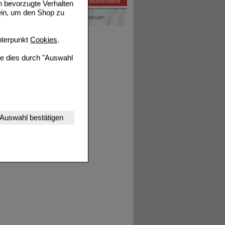
n bevorzugte Verhalten
ein, um den Shop zu
terpunkt
Cookies
.
ie dies durch "Auswahl
nserer Website
Auswahl bestätigen
tet werden kann.
estalten,
rhaltensweisen (z.B.
nisse zugeschrittene
ng unserer Website
uf unserer Website aber
, dass Daten hierfür