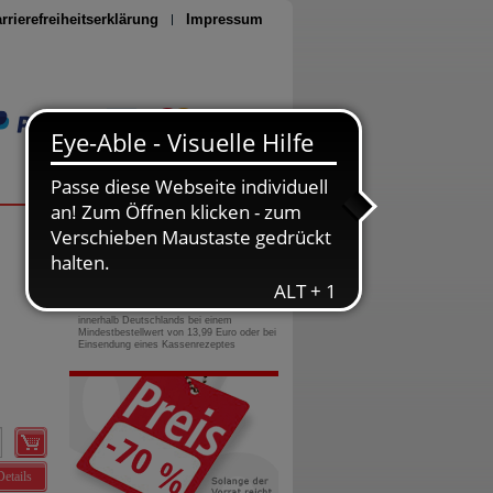
rrierefreiheitserklärung
Impressum
Seite drucken
0800-10 11 422
gebührenfreie Rufnummer
Versandkostenfrei
innerhalb Deutschlands bei einem
Mindestbestellwert von 13,99 Euro oder bei
Einsendung eines Kassenrezeptes
Details