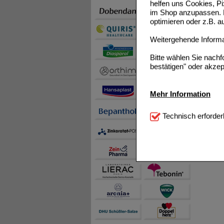
helfen uns Cookies, P
im Shop anzupassen. D
optimieren oder z.B. 
Weitergehende Informat
Bitte wählen Sie nach
bestätigen" oder akzep
Mehr Information
Technisch Notwendi
Technisch erforder
notwendig sind (z.B. N
Komfort:
Diese Cookie
beispielsweise für di
Spracheinstellung) an
Inhalte anzuzeigen un
Statistik & Tracking:
H
sammeln, mit deren Hil
auch die Werbung auf Dr
teilweise an Dritte wi