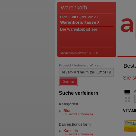
Warenkorb
Preis:
0,00 €
(inkl. MwSt.)
Warenkorb/Kasse
Der Warenkorb ist leer
Mindestbestellwert 13,99 €
Best
Produkt / Anbieter / Wirkstoff
Sie 
Suchen
Suche verfeinern
Kategorien
VITAMI
Blut
(auswahl entfernen)
Darreichungsform
Kapseln
(auswahl entfernen)