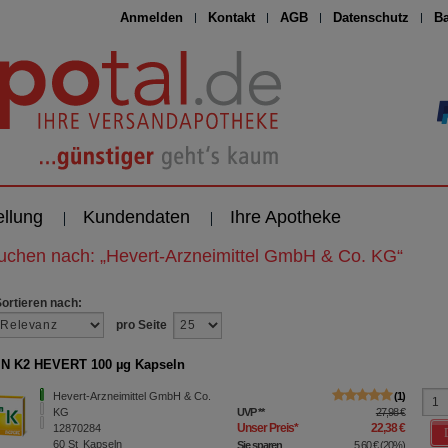
Anmelden
Kontakt
AGB
Datenschutz
Ba
ellung
Kundendaten
Ihre Apotheke
suchen nach:
„
Hevert-Arzneimittel GmbH & Co. KG
“
Sortieren nach:
pro Seite
N K2 HEVERT 100 µg Kapseln
Hevert-Arzneimittel GmbH & Co.
1
KG
UVP
**
27,98 €
Unser Preis
*
22,38 €
12870284
60
St
Kapseln
Sie sparen
5,60 €
(
20%
)