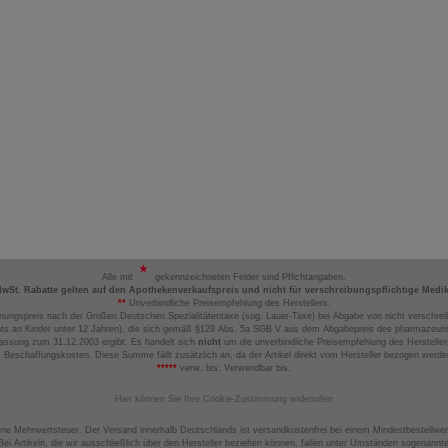
Alle mit
gekennzeichneten Felder sind Pflichtangaben.
MwSt. Rabatte gelten auf den Apothekenverkaufspreis und nicht für verschreibungspflichtige Medi
**
Unverbindliche Preisempfehlung des Herstellers.
nungspreis nach der Großen Deutschen Spezialitätentaxe (sog. Lauer-Taxe) bei Abgabe von nicht verschrei
ts an Kinder unter 12 Jahren), die sich gemäß §129 Abs. 5a SGB V aus dem Abgabepreis des pharmazeutis
assung zum 31.12.2003 ergibt. Es handelt sich
nicht
um die unverbindliche Preisempfehlung des Hersteller
 Beschaffungskosten. Diese Summe fällt zusätzlich an, da der Artikel direkt vom Hersteller bezogen werd
*****
verw. bis: Verwendbar bis.
Hier können Sie Ihre Cookie-Zustimmung widerrufen
ene Mehrwertsteuer. Der Versand innerhalb Deutschlands ist versandkostenfrei bei einem Mindestbestellwer
ei Artikeln, die wir ausschließlich über den Hersteller beziehen können, fallen unter Umständen sogenann