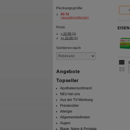
Packungsgröße
60 St
(auswahl entfernen)
Preis
EISEN+
< 22.00 (1)
>= 22.00 (1)
Sortieren nach
Angebote
Topseller
Apothekensortiment
NEU bei uns
Aus der TV-Werbung
Preisknüller
Allergie
Allgemeinbefinden
Augen
Blase, Niere & Prostata