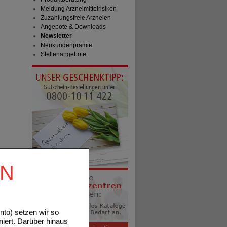
Meldung Arzneimittelrisiken
Zuzahlungsfreie Arzneien
Angebote & Downloads
Newsletter
Neukundenprämie
Stellenangebote
EN
to) setzen wir so
niert. Darüber hinaus