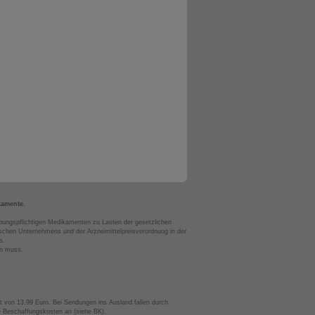
kamente.
bungspflichtigen Medikamenten zu Lasten der gesetzlichen
chen Unternehmens und der Arzneimittelpreisverordnung in der
s.
en muss.
t von 13,99 Euro. Bei Sendungen ins Ausland fallen durch
te Beschaffungskosten an (siehe BK).