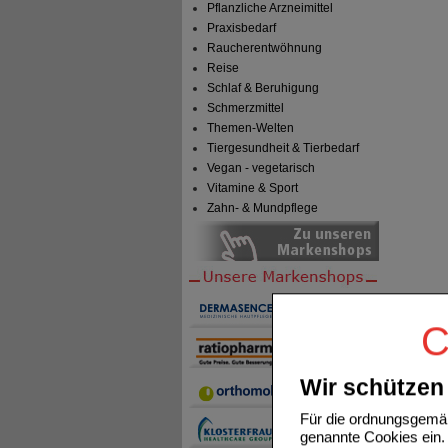
Pflanzliche Arzneimittel
Praxisbedarf
Raucherentwöhnung
Reise
Schlaf & Beruhigung
Schmerzmittel
Themen-Welten
Tiergesundheit & Tierbedarf
Vegan - vegetarisch
Vitamine & Sport
Zahn- & Mundpflege
C
Wir schützen 
Für die ordnungsgemäß
genannte Cookies ein. 