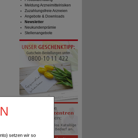
Meldung Arzneimittelrisiken
Zuzahlungsfreie Arzneien
Angebote & Downloads
Newsletter
Neukundenprämie
Stellenangebote
EN
to) setzen wir so