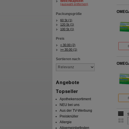
Weichkapseln
(auswahl entfernen)
OMEGA-
Packungsgröße
60 St (1)
120 St (1)
100 St (1)
Preis
< 30.00 (2)
>= 30.00 (1)
Sortieren nach
OMEGA-
Angebote
Topseller
Apothekensortiment
NEU bei uns
Aus der TV-Werbung
Preisknüller
Allergie
Allgemeinbefinden