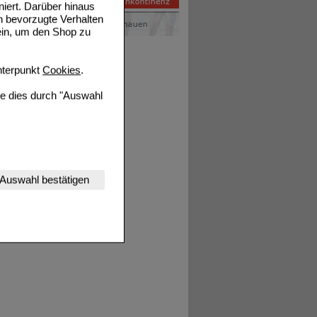
niert. Darüber hinaus
n bevorzugte Verhalten
ein, um den Shop zu
terpunkt
Cookies
.
ie dies durch "Auswahl
nserer Website
Auswahl bestätigen
tet werden kann.
estalten,
rhaltensweisen (z.B.
nisse zugeschrittene
ng unserer Website
uf unserer Website aber
, dass Daten hierfür