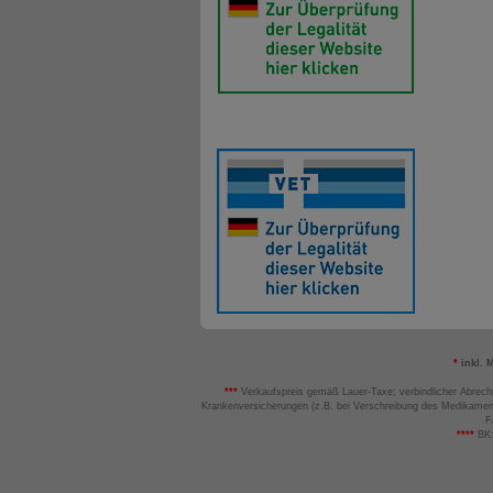
*
inkl. 
***
Verkaufspreis gemäß Lauer-Taxe; verbindlicher Abrech
Krankenversicherungen (z.B. bei Verschreibung des Medikamen
F
****
BK: