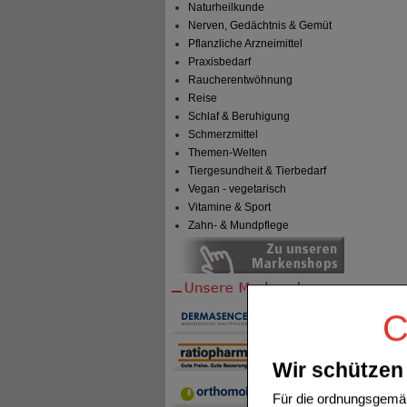
Naturheilkunde
Nerven, Gedächtnis & Gemüt
Pflanzliche Arzneimittel
Praxisbedarf
Raucherentwöhnung
Reise
Schlaf & Beruhigung
Schmerzmittel
Themen-Welten
Tiergesundheit & Tierbedarf
Vegan - vegetarisch
Vitamine & Sport
Zahn- & Mundpflege
C
Wir schützen 
Für die ordnungsgemäß