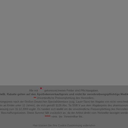
Alle mit
gekennzeichneten Felder sind Pflichtangaben.
MwSt. Rabatte gelten auf den Apothekenverkaufspreis und nicht für verschreibungspflichtige Medi
**
Unverbindliche Preisempfehlung des Herstellers.
nungspreis nach der Großen Deutschen Spezialitätentaxe (sog. Lauer-Taxe) bei Abgabe von nicht verschrei
ts an Kinder unter 12 Jahren), die sich gemäß §129 Abs. 5a SGB V aus dem Abgabepreis des pharmazeutis
assung zum 31.12.2003 ergibt. Es handelt sich
nicht
um die unverbindliche Preisempfehlung des Hersteller
 Beschaffungskosten. Diese Summe fällt zusätzlich an, da der Artikel direkt vom Hersteller bezogen werd
*****
verw. bis: Verwendbar bis.
Hier können Sie Ihre Cookie-Zustimmung widerrufen