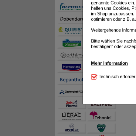
genannte Cookies ein. 
helfen uns Cookies, P
im Shop anzupassen. D
optimieren oder z.B. 
Weitergehende Informat
Bitte wählen Sie nach
bestätigen" oder akzep
Mehr Information
Technisch Notwendi
Technisch erforder
notwendig sind (z.B. N
Komfort:
Diese Cookie
beispielsweise für di
Spracheinstellung) an
Inhalte anzuzeigen un
Statistik & Tracking:
H
sammeln, mit deren Hil
auch die Werbung auf Dr
teilweise an Dritte wi