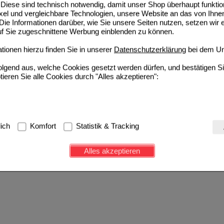
Diese sind technisch notwendig, damit unser Shop überhaupt funktio
ixel und vergleichbare Technologien, unsere Website an das von Ihne
ie Informationen darüber, wie Sie unsere Seiten nutzen, setzen wir 
auf Sie zugeschnittene Werbung einblenden zu können.
ionen hierzu finden Sie in unserer
Datenschutzerklärung
bei dem Un
folgend aus, welche Cookies gesetzt werden dürfen, und bestätigen S
tieren Sie alle Cookies durch "Alles akzeptieren":
g:
Hierbei handelt es sich um Cookies, die für die Grundfunktionen u
lich
Komfort
Statistik & Tracking
avigation, Warenkorb, Kundenkonto), weshalb auf diese nicht verzich
s werden genutzt um das Einkaufserlebnis noch ansprechender zu g
Alles akzeptieren
e Wiedererkennung des Besuchers oder unsere Seite an bevorzugte Ve
zupassen. Komfort-Cookies ermöglichen es uns auch auf Ihre Bedürf
d unser Partnerprogramm zu betreiben.
ierüber lassen sich Informationen über die Art und Weise der Nutzu
fe wir unsere Website weiter für Sie optimieren können, den Inhalt a
ittseiten möglichst relevant für Sie zu gestalten. Bitte beachten Sie
e z.B. Google oder soziale Medien übertragen werden.