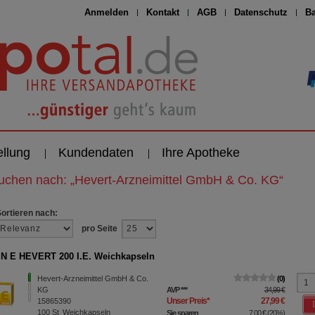
Anmelden
Kontakt
AGB
Datenschutz
Ba
ellung
Kundendaten
Ihre Apotheke
suchen nach:
„
Hevert-Arzneimittel GmbH & Co. KG
“
Sortieren nach:
pro Seite
N E HEVERT 200 I.E. Weichkapseln
Hevert-Arzneimittel GmbH & Co.
0
KG
AVP
***
34,99 €
Unser Preis
*
27,99 €
15865390
100
St
Weichkapseln
Sie sparen
7,00 €
(
20%
)