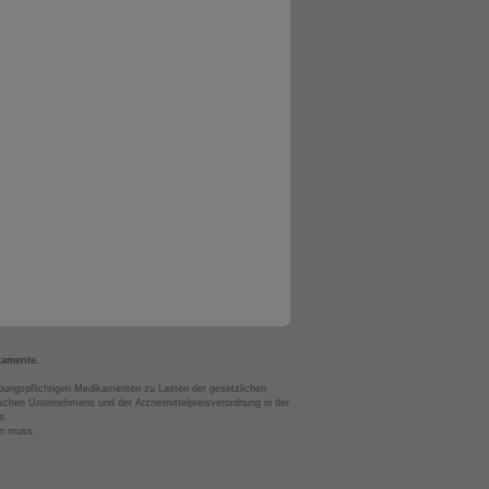
kamente.
bungspflichtigen Medikamenten zu Lasten der gesetzlichen
chen Unternehmens und der Arzneimittelpreisverordnung in der
s.
en muss.