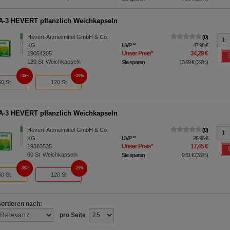
3 HEVERT pflanzlich Weichkapseln
Hevert-Arzneimittel GmbH & Co.
0
KG
UVP
**
47,98 €
Unser Preis
*
34,29 €
19054205
120
St
Weichkapseln
Sie sparen
13,69 €
(
29%
)
35%
29%
60 St
120 St
3 HEVERT pflanzlich Weichkapseln
Hevert-Arzneimittel GmbH & Co.
0
KG
UVP
**
26,96 €
Unser Preis
*
17,45 €
19383535
60
St
Weichkapseln
Sie sparen
9,51 €
(
35%
)
35%
29%
60 St
120 St
Sortieren nach:
pro Seite