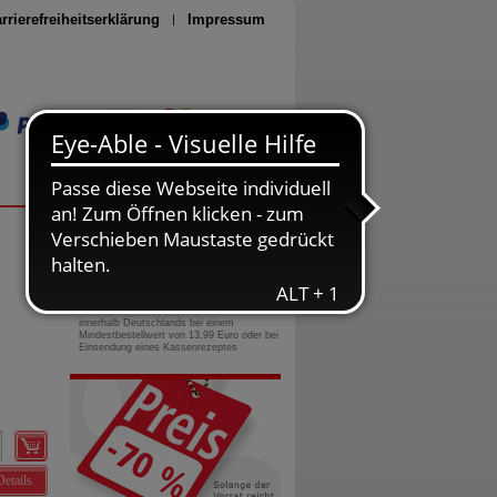
rrierefreiheitserklärung
Impressum
Seite drucken
0800-10 11 422
gebührenfreie Rufnummer
Versandkostenfrei
innerhalb Deutschlands bei einem
Mindestbestellwert von 13,99 Euro oder bei
Einsendung eines Kassenrezeptes
Details