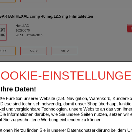
SARTAN HEXAL comp 40 mg/12,5 mg Filmtabletten
Hexal AG
10298070
28
St
Filmtabletten
28 St
56 St
98 St
TAN HEXAL comp 100mg/25mg Filmtabletten
OOKIE-EINSTELLUNG
Hexal AG
03321822
Ihre Daten!
28
St
Filmtabletten
e Funktion unserer Website (z.B. Navigation, Warenkorb, Kundenkon
Diese sind technisch notwendig, damit unser Shop überhaupt funktio
28 St
98 St
ixel und vergleichbare Technologien, unsere Website an das von Ihne
ie Informationen darüber, wie Sie unsere Seiten nutzen, setzen wir 
auf Sie zugeschnittene Werbung einblenden zu können.
SARTAN HEXAL comp 80 mg/25 mg Filmtabletten
ionen hierzu finden Sie in unserer
Datenschutzerklärung
bei dem Un
Hexal AG