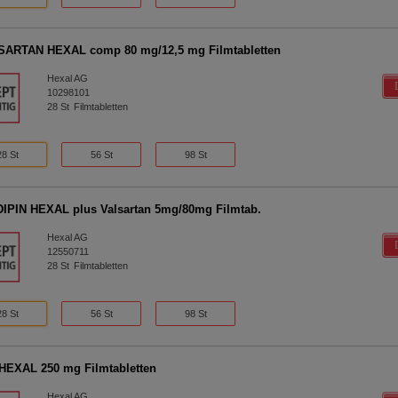
SARTAN HEXAL comp 80 mg/12,5 mg Filmtabletten
Hexal AG
10298101
28
St
Filmtabletten
28 St
56 St
98 St
PIN HEXAL plus Valsartan 5mg/80mg Filmtab.
Hexal AG
12550711
28
St
Filmtabletten
28 St
56 St
98 St
EXAL 250 mg Filmtabletten
Hexal AG