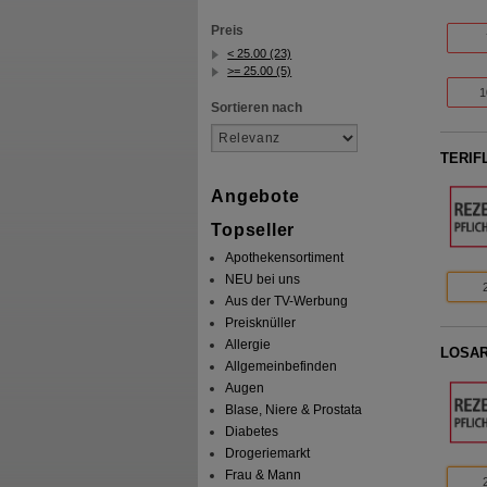
Preis
< 25.00 (23)
>= 25.00 (5)
1
Sortieren nach
TERIF
Angebote
Topseller
Apothekensortiment
NEU bei uns
Aus der TV-Werbung
Preisknüller
Allergie
LOSAR
Allgemeinbefinden
Augen
Blase, Niere & Prostata
Diabetes
Drogeriemarkt
Frau & Mann