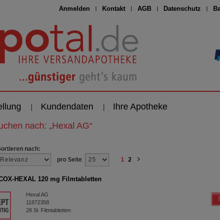
Anmelden
Kontakt
AGB
Datenschutz
Ba
ellung
Kundendaten
Ihre Apotheke
suchen nach:
„
Hexal AG
“
Sortieren nach:
pro Seite
1
2
OX-HEXAL 120 mg Filmtabletten
Hexal AG
11872358
28
St
Filmtabletten