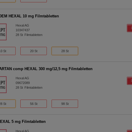
EM HEXAL 10 mg Filmtabletten
Hexal AG
10347437
28
St
Filmtabletten
10 St
20 St
28 St
RTAN comp HEXAL 300 mg/12,5 mg Filmtabletten
Hexal AG
09672089
28
St
Filmtabletten
28 St
56 St
98 St
XAL 5 mg Filmtabletten
Hexal AG