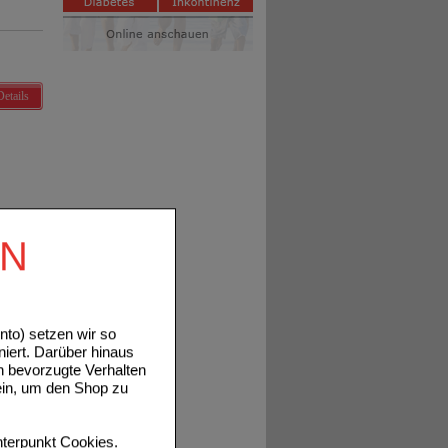
Details
EN
Details
to) setzen wir so
niert. Darüber hinaus
n bevorzugte Verhalten
ein, um den Shop zu
terpunkt
Cookies
.