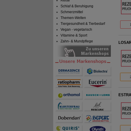
Reise
Schlaf & Beruhigung
Schmerzmittel
Themen-Welten
Tiergesundheit & Tierbedarf
Vegan - vegetarisch
Vitamine & Sport
Zahn- & Mundpflege
LOSAR
ESTRAM