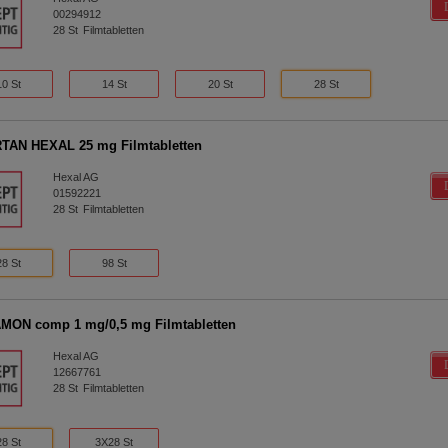
00294912
28
St
Filmtabletten
10 St
14 St
20 St
28 St
TAN HEXAL 25 mg Filmtabletten
Hexal AG
01592221
28
St
Filmtabletten
28 St
98 St
ON comp 1 mg/0,5 mg Filmtabletten
Hexal AG
12667761
28
St
Filmtabletten
28 St
3X28 St