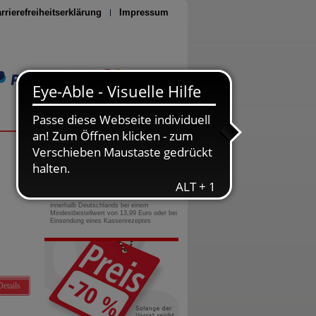
rrierefreiheitserklärung
Impressum
Seite drucken
0800-10 11 422
gebührenfreie Rufnummer
Versandkostenfrei
innerhalb Deutschlands bei einem
Mindestbestellwert von 13,99 Euro oder bei
Einsendung eines Kassenrezeptes
Details