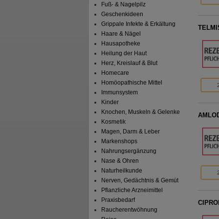
Fuß- & Nagelpilz
Geschenkideen
Grippale Infekte & Erkältung
TELMI
Haare & Nägel
Hausapotheke
Heilung der Haut
Herz, Kreislauf & Blut
Homecare
Homöopathische Mittel
Immunsystem
Kinder
Knochen, Muskeln & Gelenke
AMLODI
Kosmetik
Magen, Darm & Leber
Markenshops
Nahrungsergänzung
Nase & Ohren
Naturheilkunde
Nerven, Gedächtnis & Gemüt
Pflanzliche Arzneimittel
Praxisbedarf
CIPROH
Raucherentwöhnung