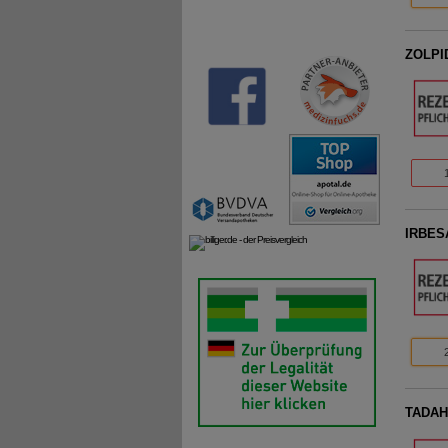
ZOLPID
IRBESA
TADAHE