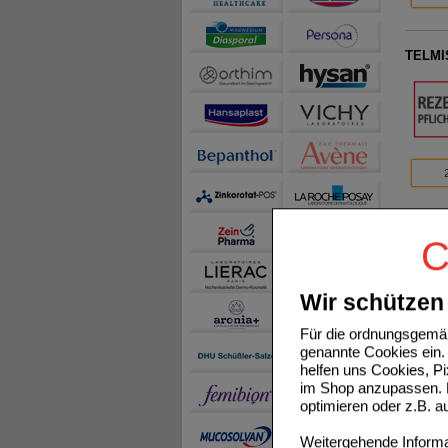
TELMI
LOSAR
C
Wir schützen 
Für die ordnungsgemäß
genannte Cookies ein. 
helfen uns Cookies, P
im Shop anzupassen. D
optimieren oder z.B. 
TELMI
Weitergehende Informat