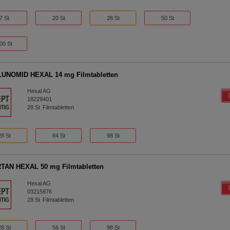
7 St
20 St
28 St
50 St
00 St
LUNOMID HEXAL 14 mg Filmtabletten
Hexal AG
18229401
28
St
Filmtabletten
28 St
84 St
98 St
TAN HEXAL 50 mg Filmtabletten
Hexal AG
03215876
28
St
Filmtabletten
28 St
56 St
98 St