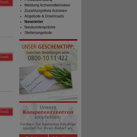
Details
Meldung Arzneimittelrisiken
Zuzahlungsfreie Arzneien
Angebote & Downloads
Newsletter
Neukundenprämie
Stellenangebote
Details
Details