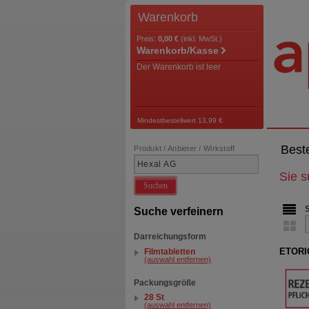
Warenkorb
Preis:
0,00 €
(inkl. MwSt.)
Warenkorb/Kasse
Der Warenkorb ist leer
Mindestbestellwert 13,99 €
Best
Produkt / Anbieter / Wirkstoff
Sie 
Suchen
Suche verfeinern
Darreichungsform
ETORIC
Filmtabletten
(auswahl entfernen)
Packungsgröße
28 St
(auswahl entfernen)