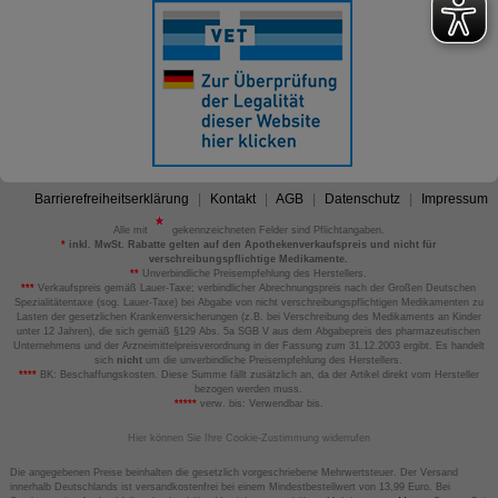
Barrierefreiheitserklärung
Kontakt
AGB
Datenschutz
Impressum
Alle mit
gekennzeichneten Felder sind Pflichtangaben.
*
inkl. MwSt. Rabatte gelten auf den Apothekenverkaufspreis und nicht für
verschreibungspflichtige Medikamente.
**
Unverbindliche Preisempfehlung des Herstellers.
***
Verkaufspreis gemäß Lauer-Taxe; verbindlicher Abrechnungspreis nach der Großen Deutschen
Spezialitätentaxe (sog. Lauer-Taxe) bei Abgabe von nicht verschreibungspflichtigen Medikamenten zu
Lasten der gesetzlichen Krankenversicherungen (z.B. bei Verschreibung des Medikaments an Kinder
unter 12 Jahren), die sich gemäß §129 Abs. 5a SGB V aus dem Abgabepreis des pharmazeutischen
Unternehmens und der Arzneimittelpreisverordnung in der Fassung zum 31.12.2003 ergibt. Es handelt
sich
nicht
um die unverbindliche Preisempfehlung des Herstellers.
****
BK: Beschaffungskosten. Diese Summe fällt zusätzlich an, da der Artikel direkt vom Hersteller
bezogen werden muss.
*****
verw. bis: Verwendbar bis.
Hier können Sie Ihre Cookie-Zustimmung widerrufen
Die angegebenen Preise beinhalten die gesetzlich vorgeschriebene Mehrwertsteuer. Der Versand
innerhalb Deutschlands ist versandkostenfrei bei einem Mindestbestellwert von 13,99 Euro. Bei