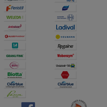
auf unserer Website aber auch die Werbung auf
Drittseiten möglichst relevant für Sie zu gestalten.
Bitte beachten Sie, dass Daten hierfür teilweise an
Dritte wie z.B. Google oder soziale Medien
übertragen werden.