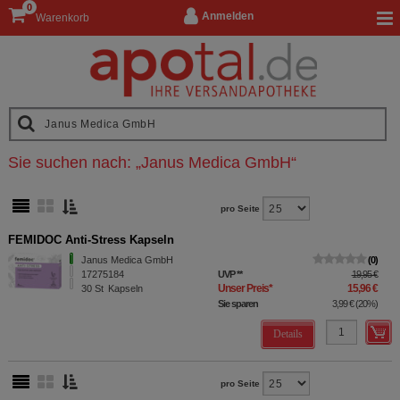
0
Anmelden
Warenkorb
Sie suchen nach:
„
Janus Medica GmbH
“
pro Seite
FEMIDOC Anti-Stress Kapseln
Janus Medica GmbH
0
17275184
UVP
**
19,95 €
Unser Preis
*
15,96 €
30
St
Kapseln
Sie sparen
3,99 €
(
20%
)
Details
pro Seite