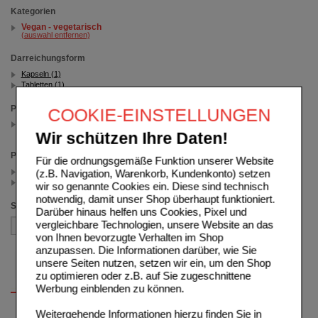
Kategorien
Vegan - vegetarisch
(auswahl entfernen)
Darreichungsform
Kapseln (1)
Tabletten (1)
Packungsgröße
COOKIE-EINSTELLUNGEN
30 St
(auswahl entfernen)
Wir schützen Ihre Daten!
Preis
Für die ordnungsgemäße Funktion unserer Website
< 15.00 (1)
(z.B. Navigation, Warenkorb, Kundenkonto) setzen
>= 15.00 (1)
wir so genannte Cookies ein. Diese sind technisch
notwendig, damit unser Shop überhaupt funktioniert.
Sortieren nach
Darüber hinaus helfen uns Cookies, Pixel und
vergleichbare Technologien, unsere Website an das
von Ihnen bevorzugte Verhalten im Shop
anzupassen. Die Informationen darüber, wie Sie
unsere Seiten nutzen, setzen wir ein, um den Shop
zu optimieren oder z.B. auf Sie zugeschnittene
Werbung einblenden zu können.
Weitergehende Informationen hierzu finden Sie in