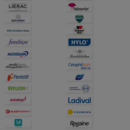
betreiben.
Statistik & Tracking:
Hierüber lassen sich
Informationen über die Art und Weise der Nutzung
unserer Website sammeln, mit deren Hilfe wir unsere
Website weiter für Sie optimieren können, den Inhalt
auf unserer Website aber auch die Werbung auf
Drittseiten möglichst relevant für Sie zu gestalten.
Bitte beachten Sie, dass Daten hierfür teilweise an
Dritte wie z.B. Google oder soziale Medien
übertragen werden.