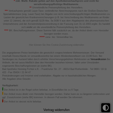
*
inkl. MwSt. Rabatte gelten auf den Apothekenverkaufspreis und nicht für
verschreibungspflichtige Medikamente.
**
Unverbindliche Preisempfehlung des Herstellers.
***
Verkaufspreis gemäß Lauer-Taxe; verbindlicher Abrechnungspreis nach der Großen Deutschen
Spezialitätentaxe (sog. Lauer-Taxe) bei Abgabe von nicht verschreibungspflichtigen Medikamenten zu
Lasten der gesetzlichen Krankenversicherungen (z.B. bei Verschreibung des Medikaments an Kinder
unter 12 Jahren), die sich gemäß §129 Abs. 5a SGB V aus dem Abgabepreis des pharmazeutischen
Unternehmens und der Arzneimittelpreisverordnung in der Fassung zum 31.12.2003 ergibt. Es handelt
sich
nicht
um die unverbindliche Preisempfehlung des Herstellers.
****
BK: Beschaffungskosten. Diese Summe fällt zusätzlich an, da der Artikel direkt vom Hersteller
bezogen werden muss.
*****
verw. bis: Verwendbar bis.
Hier können Sie Ihre Cookie-Zustimmung widerrufen
Die angegebenen Preise beinhalten die gesetzlich vorgeschriebene Mehrwertsteuer. Der Versand
innerhalb Deutschlands ist versandkostenfrei bei einem Mindestbestellwert von 13,99 Euro. Bei
Sendungen ins Ausland fallen durch erhöhte Versicherungsgebühren Mehrkosten an
Versandkosten
Bei
Artikeln, die wir ausschließlich über den Hersteller beziehen können, fallen unter Umständen
sogenannte Beschaffungskosten an (siehe BK).
Bad Apotheke Henning Fichter e.K. - Frankfurter Str. 27 - 49214 Bad Rothenfelde - Tel 0800 / 10 11
422 - Fax 05424 / 21 64 47
Preisänderungen und Irrtümer sind vorbehalten. Abgabe nur in haushaltsüblichen Mengen.
Alle Angaben ohne Gewähr.
Verfügbarkeit:
Der Artikel ist in der Regel sofort lieferbar, in Einzelfällen bis zu 6 Tage.
Der Artikel muss direkt vom Hersteller bezogen werden. Daher kann es zu längeren Lieferzeiten und
ggf. Zusatzkosten (siehe BK) kommen. In diesem Fall werden Sie informiert.
Der Artikel ist derzeit nicht lieferbar.
Vertrag widerrufen