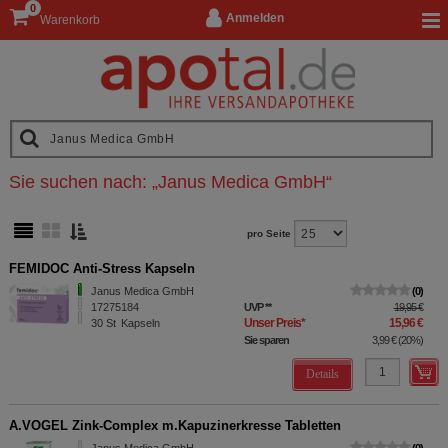
0
Anmelden
Warenkorb
Sie suchen nach:
„
Janus Medica GmbH
“
pro Seite
FEMIDOC Anti-Stress Kapseln
Janus Medica GmbH
0
17275184
UVP
**
19,95 €
Unser Preis
*
15,96 €
30
St
Kapseln
Sie sparen
3,99 €
(
20%
)
Details
A.VOGEL Zink-Complex m.Kapuzinerkresse Tabletten