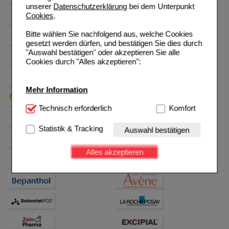
unserer
Datenschutzerklärung
bei dem Unterpunkt
Cookies
.
Bitte wählen Sie nachfolgend aus, welche Cookies
gesetzt werden dürfen, und bestätigen Sie dies durch
"Auswahl bestätigen" oder akzeptieren Sie alle
Cookies durch "Alles akzeptieren":
Mehr Information
Technisch Notwendig:
Technisch erforderlich
Hierbei handelt es sich um
Komfort
Cookies, die für die Grundfunktionen unserer
Website notwendig sind (z.B. Navigation, Warenkorb,
Statistik & Tracking
Auswahl bestätigen
Kundenkonto), weshalb auf diese nicht verzichtet
werden kann.
Alles akzeptieren
Komfort:
Diese Cookies werden genutzt um das
Einkaufserlebnis noch ansprechender zu gestalten,
beispielsweise für die Wiedererkennung des
Besuchers oder unsere Seite an bevorzugte
Verhaltensweisen (z.B. Spracheinstellung)
anzupassen. Komfort-Cookies ermöglichen es uns
auch auf Ihre Bedürfnisse zugeschrittene Inhalte
anzuzeigen und unser Partnerprogramm zu