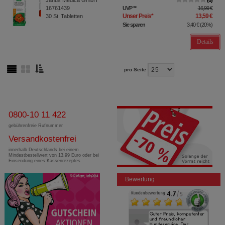
Janus Medica GmbH
0
16761439
UVP
**
16,99 €
Unser Preis
*
13,59 €
30
St
Tabletten
Sie sparen
3,40 €
(
20%
)
Details
pro Seite
0800-10 11 422
gebührenfreie Rufnummer
Versandkostenfrei
innerhalb Deutschlands bei einem
Mindestbestellwert von 13,99 Euro oder bei
Einsendung eines Kassenrezeptes
Bewertung