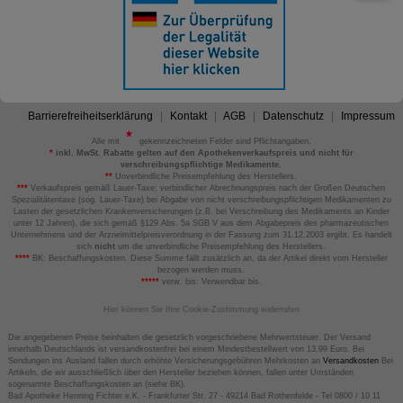
Barrierefreiheitserklärung
Kontakt
AGB
Datenschutz
Impressum
Alle mit
gekennzeichneten Felder sind Pflichtangaben.
*
inkl. MwSt. Rabatte gelten auf den Apothekenverkaufspreis und nicht für
verschreibungspflichtige Medikamente.
**
Unverbindliche Preisempfehlung des Herstellers.
***
Verkaufspreis gemäß Lauer-Taxe; verbindlicher Abrechnungspreis nach der Großen Deutschen
Spezialitätentaxe (sog. Lauer-Taxe) bei Abgabe von nicht verschreibungspflichtigen Medikamenten zu
Lasten der gesetzlichen Krankenversicherungen (z.B. bei Verschreibung des Medikaments an Kinder
unter 12 Jahren), die sich gemäß §129 Abs. 5a SGB V aus dem Abgabepreis des pharmazeutischen
Unternehmens und der Arzneimittelpreisverordnung in der Fassung zum 31.12.2003 ergibt. Es handelt
sich
nicht
um die unverbindliche Preisempfehlung des Herstellers.
****
BK: Beschaffungskosten. Diese Summe fällt zusätzlich an, da der Artikel direkt vom Hersteller
bezogen werden muss.
*****
verw. bis: Verwendbar bis.
Hier können Sie Ihre Cookie-Zustimmung widerrufen
Die angegebenen Preise beinhalten die gesetzlich vorgeschriebene Mehrwertsteuer. Der Versand
innerhalb Deutschlands ist versandkostenfrei bei einem Mindestbestellwert von 13,99 Euro. Bei
Sendungen ins Ausland fallen durch erhöhte Versicherungsgebühren Mehrkosten an
Versandkosten
Bei
Artikeln, die wir ausschließlich über den Hersteller beziehen können, fallen unter Umständen
sogenannte Beschaffungskosten an (siehe BK).
Bad Apotheke Henning Fichter e.K. - Frankfurter Str. 27 - 49214 Bad Rothenfelde - Tel 0800 / 10 11