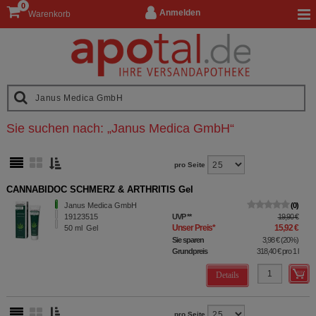
0
Anmelden
Warenkorb
Sie suchen nach:
„
Janus Medica GmbH
“
pro Seite
CANNABIDOC SCHMERZ & ARTHRITIS Gel
Janus Medica GmbH
0
19123515
UVP
**
19,90 €
Unser Preis
*
15,92 €
50
ml
Gel
Sie sparen
3,98 €
(
20%
)
Grundpreis
318,40 €
pro 1 l
Details
pro Seite