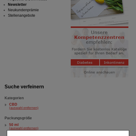
Newsletter
Neukundenprämie
Stellenangebote
Suche verfeinern
Kategorien
CBD
(auswahl entfernen)
Packungsgröße
50 ml
(auswahl entfernen)