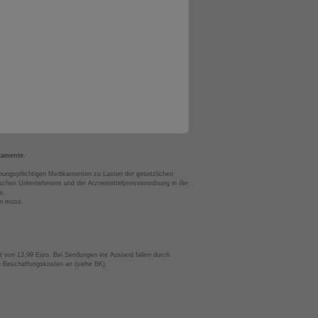
kamente.
bungspflichtigen Medikamenten zu Lasten der gesetzlichen
chen Unternehmens und der Arzneimittelpreisverordnung in der
s.
en muss.
t von 13,99 Euro. Bei Sendungen ins Ausland fallen durch
te Beschaffungskosten an (siehe BK).