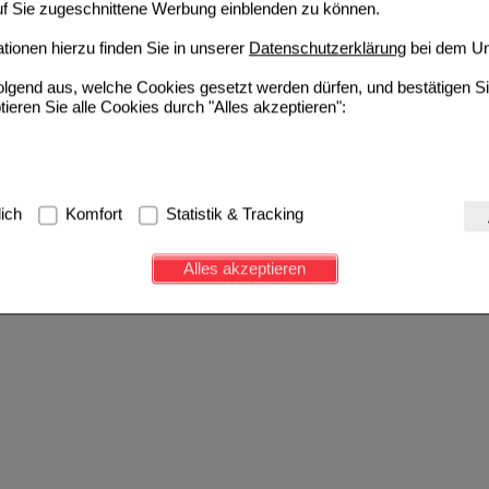
auf Sie zugeschnittene Werbung einblenden zu können.
ionen hierzu finden Sie in unserer
Datenschutzerklärung
bei dem Un
folgend aus, welche Cookies gesetzt werden dürfen, und bestätigen S
tieren Sie alle Cookies durch "Alles akzeptieren":
g:
Hierbei handelt es sich um Cookies, die für die Grundfunktionen u
lich
Komfort
Statistik & Tracking
avigation, Warenkorb, Kundenkonto), weshalb auf diese nicht verzich
s werden genutzt um das Einkaufserlebnis noch ansprechender zu g
Alles akzeptieren
e Wiedererkennung des Besuchers oder unsere Seite an bevorzugte Ve
zupassen. Komfort-Cookies ermöglichen es uns auch auf Ihre Bedürf
d unser Partnerprogramm zu betreiben.
ierüber lassen sich Informationen über die Art und Weise der Nutzu
fe wir unsere Website weiter für Sie optimieren können, den Inhalt a
ittseiten möglichst relevant für Sie zu gestalten. Bitte beachten Sie
e z.B. Google oder soziale Medien übertragen werden.