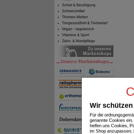
Schlaf & Beruhigung
Schmerzmittel
Themen-Welten
Tiergesundheit & Tierbedarf
Vegan - vegetarisch
Vitamine & Sport
Zahn- & Mundpflege
C
Wir schützen 
Für die ordnungsgemäß
genannte Cookies ein. 
helfen uns Cookies, P
im Shop anzupassen. D