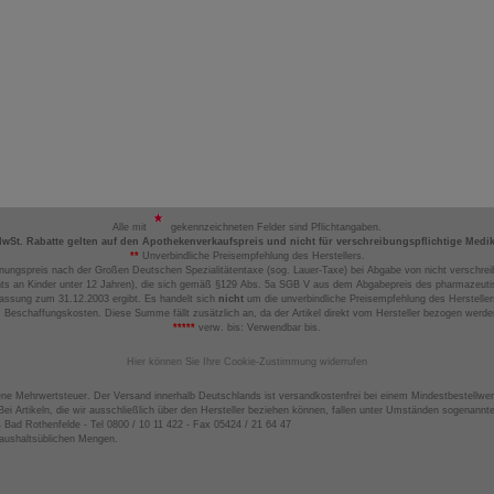
Alle mit
gekennzeichneten Felder sind Pflichtangaben.
MwSt. Rabatte gelten auf den Apothekenverkaufspreis und nicht für verschreibungspflichtige Medi
**
Unverbindliche Preisempfehlung des Herstellers.
nungspreis nach der Großen Deutschen Spezialitätentaxe (sog. Lauer-Taxe) bei Abgabe von nicht verschrei
ts an Kinder unter 12 Jahren), die sich gemäß §129 Abs. 5a SGB V aus dem Abgabepreis des pharmazeutis
assung zum 31.12.2003 ergibt. Es handelt sich
nicht
um die unverbindliche Preisempfehlung des Hersteller
 Beschaffungskosten. Diese Summe fällt zusätzlich an, da der Artikel direkt vom Hersteller bezogen werd
*****
verw. bis: Verwendbar bis.
Hier können Sie Ihre Cookie-Zustimmung widerrufen
ene Mehrwertsteuer. Der Versand innerhalb Deutschlands ist versandkostenfrei bei einem Mindestbestellwer
ei Artikeln, die wir ausschließlich über den Hersteller beziehen können, fallen unter Umständen sogenann
4 Bad Rothenfelde - Tel 0800 / 10 11 422 - Fax 05424 / 21 64 47
haushaltsüblichen Mengen.