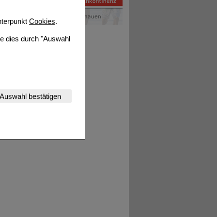
terpunkt
Cookies
.
ie dies durch "Auswahl
nserer Website
Auswahl bestätigen
tet werden kann.
estalten,
rhaltensweisen (z.B.
nisse zugeschrittene
ng unserer Website
uf unserer Website aber
, dass Daten hierfür