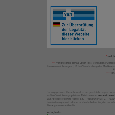
*
inkl. 
***
Verkaufspreis gemäß Lauer-Taxe; verbindlicher Abrech
Krankenversicherungen (z.B. bei Verschreibung des Medikamen
F
****
BK:
Die angegebenen Preise beinhalten die gesetzlich vorgeschrieb
erhöhte Versicherungsgebühren Mehrkosten an
Versandkosten
B
Bad Apotheke Henning Fichter e.K. - Frankfurter Str. 27 - 4921
Preisänderungen und Irrtümer sind vorbehalten. Abgabe nur in 
Alle Angaben ohne Gewähr.
Verfügbarkeit: