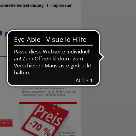
rrierefreiheitserklärung
Impressum
Seite drucken
0800-10 11 422
gebührenfreie Rufnummer
Versandkostenfrei
innerhalb Deutschlands bei einem
Mindestbestellwert von 13,99 Euro oder bei
Einsendung eines Kassenrezeptes
Details