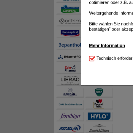
optimieren oder z.B. 
Weitergehende Informat
Bitte wählen Sie nach
bestätigen" oder akzep
Mehr Information
Technisch Notwendi
Technisch erforder
notwendig sind (z.B. N
Komfort:
Diese Cookie
beispielsweise für di
Spracheinstellung) an
Inhalte anzuzeigen un
Statistik & Tracking:
H
sammeln, mit deren Hil
auch die Werbung auf Dr
teilweise an Dritte wi