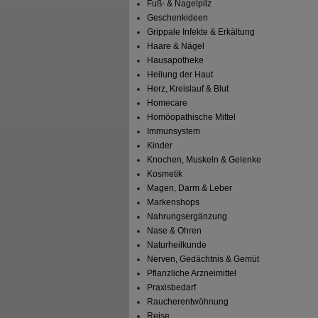
Fuß- & Nagelpilz
Geschenkideen
Grippale Infekte & Erkältung
Haare & Nägel
Hausapotheke
Heilung der Haut
Herz, Kreislauf & Blut
Homecare
Homöopathische Mittel
Immunsystem
Kinder
Knochen, Muskeln & Gelenke
Kosmetik
Magen, Darm & Leber
Markenshops
Nahrungsergänzung
Nase & Ohren
Naturheilkunde
Nerven, Gedächtnis & Gemüt
Pflanzliche Arzneimittel
Praxisbedarf
Raucherentwöhnung
Reise