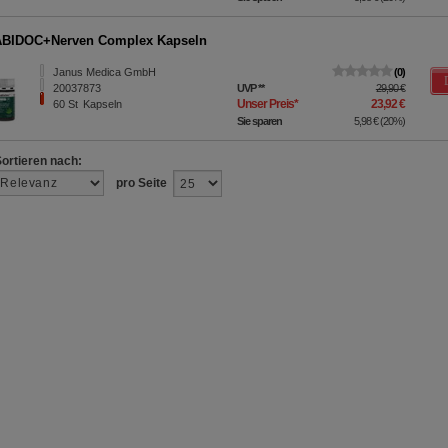
BIDOC+Nerven Complex Kapseln
Janus Medica GmbH
0
20037873
UVP
**
29,90 €
Unser Preis
*
23,92 €
60
St
Kapseln
Sie sparen
5,98 €
(
20%
)
Sortieren nach:
pro Seite