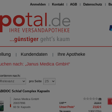
Anmelden
Kontakt
AGB
Datenschutz
Ba
ellung
Kundendaten
Ihre Apotheke
suchen nach:
„
Janus Medica GmbH
“
Sortieren nach:
pro Seite
BIDOC Schlaf Complex Kapseln
Janus Medica GmbH
0
20037896
UVP
**
29,90 €
Unser Preis
*
23,92 €
60
St
Kapseln
Sie sparen
5,98 €
(
20%
)