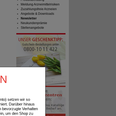
Meldung Arzneimittelrisiken
Zuzahlungsfreie Arzneien
Angebote & Downloads
Newsletter
Neukundenprämie
Stellenangebote
EN
to) setzen wir so
niert. Darüber hinaus
n bevorzugte Verhalten
ein, um den Shop zu