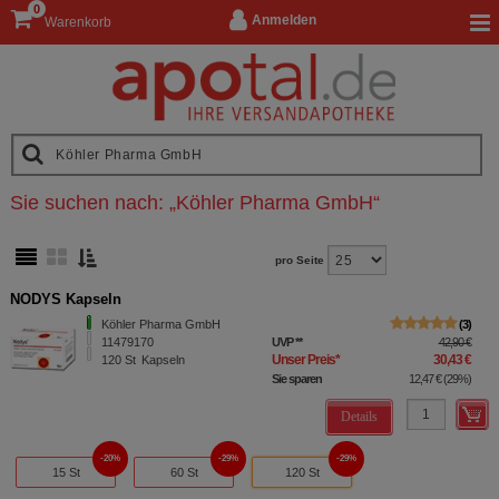
0
Anmelden
Warenkorb
Sie suchen nach:
„
Köhler Pharma GmbH
“
pro Seite
NODYS Kapseln
Köhler Pharma GmbH
3
11479170
UVP
**
42,90 €
Unser Preis
*
30,43 €
120
St
Kapseln
Sie sparen
12,47 €
(
29%
)
Details
20%
29%
29%
15 St
60 St
120 St