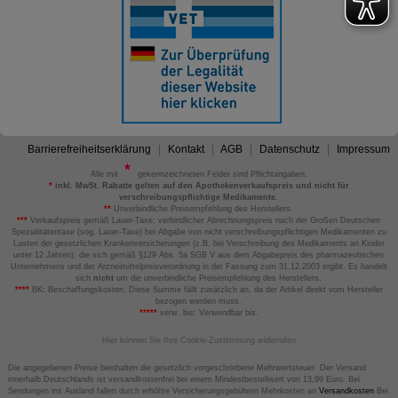
Barrierefreiheitserklärung
Kontakt
AGB
Datenschutz
Impressum
Alle mit
gekennzeichneten Felder sind Pflichtangaben.
*
inkl. MwSt. Rabatte gelten auf den Apothekenverkaufspreis und nicht für
verschreibungspflichtige Medikamente.
**
Unverbindliche Preisempfehlung des Herstellers.
***
Verkaufspreis gemäß Lauer-Taxe; verbindlicher Abrechnungspreis nach der Großen Deutschen
Spezialitätentaxe (sog. Lauer-Taxe) bei Abgabe von nicht verschreibungspflichtigen Medikamenten zu
Lasten der gesetzlichen Krankenversicherungen (z.B. bei Verschreibung des Medikaments an Kinder
unter 12 Jahren), die sich gemäß §129 Abs. 5a SGB V aus dem Abgabepreis des pharmazeutischen
Unternehmens und der Arzneimittelpreisverordnung in der Fassung zum 31.12.2003 ergibt. Es handelt
sich
nicht
um die unverbindliche Preisempfehlung des Herstellers.
****
BK: Beschaffungskosten. Diese Summe fällt zusätzlich an, da der Artikel direkt vom Hersteller
bezogen werden muss.
*****
verw. bis: Verwendbar bis.
Hier können Sie Ihre Cookie-Zustimmung widerrufen
Die angegebenen Preise beinhalten die gesetzlich vorgeschriebene Mehrwertsteuer. Der Versand
innerhalb Deutschlands ist versandkostenfrei bei einem Mindestbestellwert von 13,99 Euro. Bei
Sendungen ins Ausland fallen durch erhöhte Versicherungsgebühren Mehrkosten an
Versandkosten
Bei