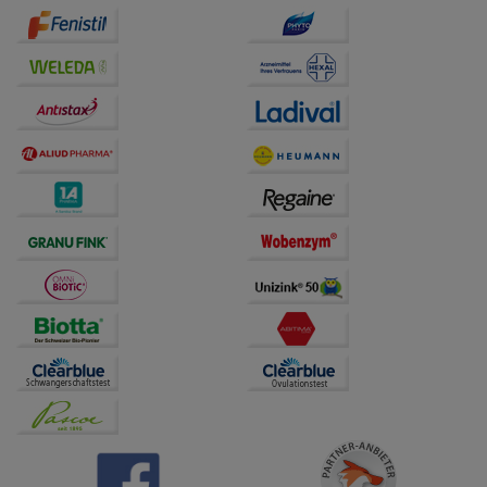
auf unserer Website aber auch die Werbung auf
Drittseiten möglichst relevant für Sie zu gestalten.
Bitte beachten Sie, dass Daten hierfür teilweise an
Dritte wie z.B. Google oder soziale Medien
übertragen werden.