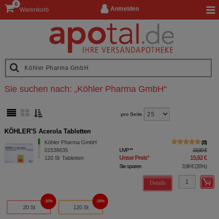
0
Anmelden
Warenkorb
Sie suchen nach:
„
Köhler Pharma GmbH
“
pro Seite
KÖHLER'S Acerola Tabletten
Köhler Pharma GmbH
8
01538635
UVP
**
19,90 €
Unser Preis
*
15,92 €
120
St
Tabletten
Sie sparen
3,98 €
(
20%
)
Details
20%
20%
20 St
120 St