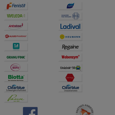
auf unserer Website aber auch die Werbung auf
Drittseiten möglichst relevant für Sie zu gestalten.
Bitte beachten Sie, dass Daten hierfür teilweise an
Dritte wie z.B. Google oder soziale Medien
übertragen werden.