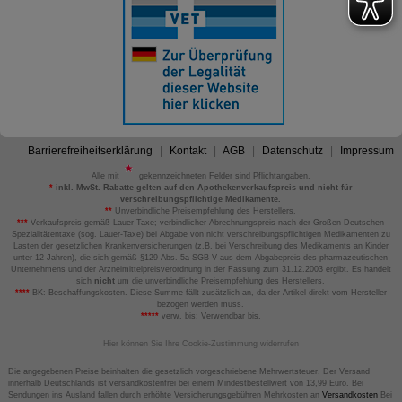
Barrierefreiheitserklärung
Kontakt
AGB
Datenschutz
Impressum
Alle mit
gekennzeichneten Felder sind Pflichtangaben.
*
inkl. MwSt. Rabatte gelten auf den Apothekenverkaufspreis und nicht für
verschreibungspflichtige Medikamente.
**
Unverbindliche Preisempfehlung des Herstellers.
***
Verkaufspreis gemäß Lauer-Taxe; verbindlicher Abrechnungspreis nach der Großen Deutschen
Spezialitätentaxe (sog. Lauer-Taxe) bei Abgabe von nicht verschreibungspflichtigen Medikamenten zu
Lasten der gesetzlichen Krankenversicherungen (z.B. bei Verschreibung des Medikaments an Kinder
unter 12 Jahren), die sich gemäß §129 Abs. 5a SGB V aus dem Abgabepreis des pharmazeutischen
Unternehmens und der Arzneimittelpreisverordnung in der Fassung zum 31.12.2003 ergibt. Es handelt
sich
nicht
um die unverbindliche Preisempfehlung des Herstellers.
****
BK: Beschaffungskosten. Diese Summe fällt zusätzlich an, da der Artikel direkt vom Hersteller
bezogen werden muss.
*****
verw. bis: Verwendbar bis.
Hier können Sie Ihre Cookie-Zustimmung widerrufen
Die angegebenen Preise beinhalten die gesetzlich vorgeschriebene Mehrwertsteuer. Der Versand
innerhalb Deutschlands ist versandkostenfrei bei einem Mindestbestellwert von 13,99 Euro. Bei
Sendungen ins Ausland fallen durch erhöhte Versicherungsgebühren Mehrkosten an
Versandkosten
Bei