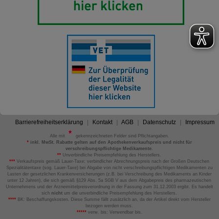
Barrierefreiheitserklärung
Kontakt
AGB
Datenschutz
Impressum
Alle mit
gekennzeichneten Felder sind Pflichtangaben.
*
inkl. MwSt. Rabatte gelten auf den Apothekenverkaufspreis und nicht für
verschreibungspflichtige Medikamente.
**
Unverbindliche Preisempfehlung des Herstellers.
***
Verkaufspreis gemäß Lauer-Taxe; verbindlicher Abrechnungspreis nach der Großen Deutschen
Spezialitätentaxe (sog. Lauer-Taxe) bei Abgabe von nicht verschreibungspflichtigen Medikamenten zu
Lasten der gesetzlichen Krankenversicherungen (z.B. bei Verschreibung des Medikaments an Kinder
unter 12 Jahren), die sich gemäß §129 Abs. 5a SGB V aus dem Abgabepreis des pharmazeutischen
Unternehmens und der Arzneimittelpreisverordnung in der Fassung zum 31.12.2003 ergibt. Es handelt
sich
nicht
um die unverbindliche Preisempfehlung des Herstellers.
****
BK: Beschaffungskosten. Diese Summe fällt zusätzlich an, da der Artikel direkt vom Hersteller
bezogen werden muss.
*****
verw. bis: Verwendbar bis.