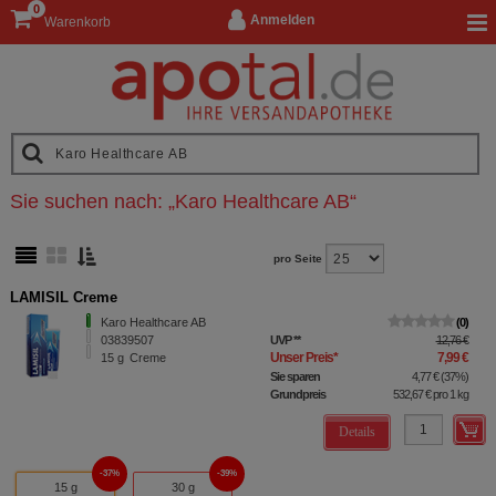
0
Anmelden
Warenkorb
Sie suchen nach:
„
Karo Healthcare AB
“
pro Seite
LAMISIL Creme
Karo Healthcare AB
0
03839507
UVP
**
12,76 €
Unser Preis
*
7,99 €
15
g
Creme
Sie sparen
4,77 €
(
37%
)
Grundpreis
532,67 €
pro 1 kg
Details
37%
39%
15 g
30 g