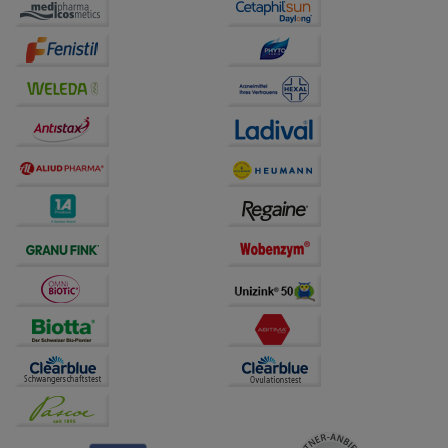
auf unserer Website aber auch die Werbung auf
Drittseiten möglichst relevant für Sie zu gestalten.
Bitte beachten Sie, dass Daten hierfür teilweise an
Dritte wie z.B. Google oder soziale Medien
übertragen werden.