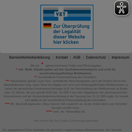
Barrierefreiheitserklärung
Kontakt
AGB
Datenschutz
Impressum
Alle mit
gekennzeichneten Felder sind Pflichtangaben.
*
inkl. MwSt. Rabatte gelten auf den Apothekenverkaufspreis und nicht für
verschreibungspflichtige Medikamente.
**
Unverbindliche Preisempfehlung des Herstellers.
***
Verkaufspreis gemäß Lauer-Taxe; verbindlicher Abrechnungspreis nach der Großen Deutschen
Spezialitätentaxe (sog. Lauer-Taxe) bei Abgabe von nicht verschreibungspflichtigen Medikamenten zu
Lasten der gesetzlichen Krankenversicherungen (z.B. bei Verschreibung des Medikaments an Kinder
unter 12 Jahren), die sich gemäß §129 Abs. 5a SGB V aus dem Abgabepreis des pharmazeutischen
Unternehmens und der Arzneimittelpreisverordnung in der Fassung zum 31.12.2003 ergibt. Es handelt
sich
nicht
um die unverbindliche Preisempfehlung des Herstellers.
****
BK: Beschaffungskosten. Diese Summe fällt zusätzlich an, da der Artikel direkt vom Hersteller
bezogen werden muss.
*****
verw. bis: Verwendbar bis.
Hier können Sie Ihre Cookie-Zustimmung widerrufen
Die angegebenen Preise beinhalten die gesetzlich vorgeschriebene Mehrwertsteuer. Der Versand