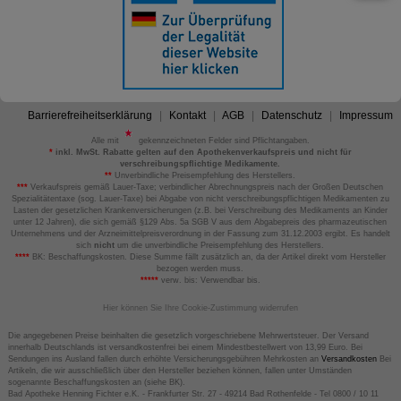
Barrierefreiheitserklärung
Kontakt
AGB
Datenschutz
Impressum
Alle mit
gekennzeichneten Felder sind Pflichtangaben.
*
inkl. MwSt. Rabatte gelten auf den Apothekenverkaufspreis und nicht für
verschreibungspflichtige Medikamente.
**
Unverbindliche Preisempfehlung des Herstellers.
***
Verkaufspreis gemäß Lauer-Taxe; verbindlicher Abrechnungspreis nach der Großen Deutschen
Spezialitätentaxe (sog. Lauer-Taxe) bei Abgabe von nicht verschreibungspflichtigen Medikamenten zu
Lasten der gesetzlichen Krankenversicherungen (z.B. bei Verschreibung des Medikaments an Kinder
unter 12 Jahren), die sich gemäß §129 Abs. 5a SGB V aus dem Abgabepreis des pharmazeutischen
Unternehmens und der Arzneimittelpreisverordnung in der Fassung zum 31.12.2003 ergibt. Es handelt
sich
nicht
um die unverbindliche Preisempfehlung des Herstellers.
****
BK: Beschaffungskosten. Diese Summe fällt zusätzlich an, da der Artikel direkt vom Hersteller
bezogen werden muss.
*****
verw. bis: Verwendbar bis.
Hier können Sie Ihre Cookie-Zustimmung widerrufen
Die angegebenen Preise beinhalten die gesetzlich vorgeschriebene Mehrwertsteuer. Der Versand
innerhalb Deutschlands ist versandkostenfrei bei einem Mindestbestellwert von 13,99 Euro. Bei
Sendungen ins Ausland fallen durch erhöhte Versicherungsgebühren Mehrkosten an
Versandkosten
Bei
Artikeln, die wir ausschließlich über den Hersteller beziehen können, fallen unter Umständen
sogenannte Beschaffungskosten an (siehe BK).
Bad Apotheke Henning Fichter e.K. - Frankfurter Str. 27 - 49214 Bad Rothenfelde - Tel 0800 / 10 11