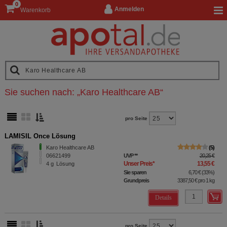
0
Anmelden
Warenkorb
Sie suchen nach:
„
Karo Healthcare AB
“
pro Seite
LAMISIL Once Lösung
Karo Healthcare AB
5
06621499
UVP
**
20,25 €
Unser Preis
*
13,55 €
4
g
Lösung
Sie sparen
6,70 €
(
33%
)
Grundpreis
3387,50 €
pro 1 kg
Details
pro Seite