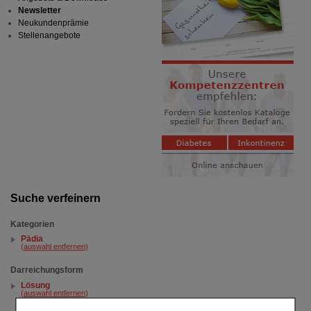
Newsletter
Neukundenprämie
Stellenangebote
Suche verfeinern
Kategorien
Pädia
(auswahl entfernen)
Darreichungsform
Lösung
(auswahl entfernen)