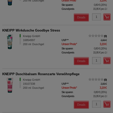
Unser Preis
*
3,19 €
200
ml
Duschgel
Sie sparen
0,80 €
(
20%
)
Grundpreis
15,95 €
pro 1 l
Details
KNEIPP Wirkdusche Goodbye Stress
Kneipp GmbH
0
16854997
UVP
**
3,99 €
Unser Preis
*
3,19 €
200
ml
Duschgel
Sie sparen
0,80 €
(
20%
)
Grundpreis
15,95 €
pro 1 l
Details
KNEIPP Duschbalsam Rosenzarte Verwöhnpflege
Kneipp GmbH
0
19107338
UVP
**
3,99 €
Unser Preis
*
3,19 €
200
ml
Duschgel
Sie sparen
0,80 €
(
20%
)
Grundpreis
15,95 €
pro 1 l
Details