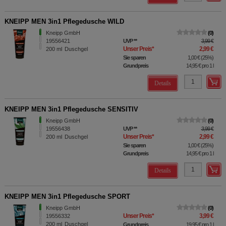
KNEIPP MEN 3in1 Pflegedusche WILD
Kneipp GmbH
0
19556421
UVP
**
3,99 €
Unser Preis
*
2,99 €
200
ml
Duschgel
Sie sparen
1,00 €
(
25%
)
Grundpreis
14,95 €
pro 1 l
Details
KNEIPP MEN 3in1 Pflegedusche SENSITIV
Kneipp GmbH
0
19556438
UVP
**
3,99 €
Unser Preis
*
2,99 €
200
ml
Duschgel
Sie sparen
1,00 €
(
25%
)
Grundpreis
14,95 €
pro 1 l
Details
KNEIPP MEN 3in1 Pflegedusche SPORT
Kneipp GmbH
0
Unser Preis
*
3,99 €
19556332
200
ml
Duschgel
Grundpreis
19,95 €
pro 1 l