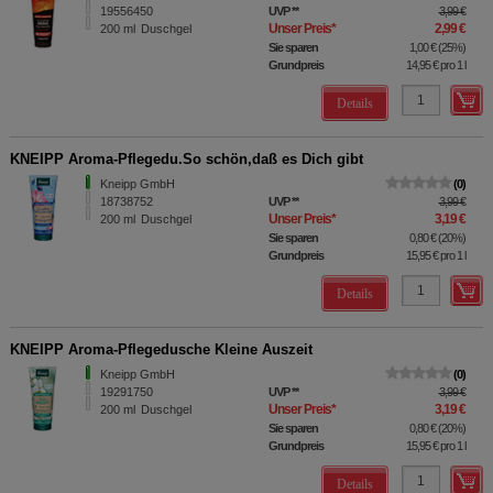
19556450
UVP
**
3,99 €
Unser Preis
*
2,99 €
200
ml
Duschgel
Sie sparen
1,00 €
(
25%
)
Grundpreis
14,95 €
pro 1 l
Details
KNEIPP Aroma-Pflegedu.So schön,daß es Dich gibt
Kneipp GmbH
0
18738752
UVP
**
3,99 €
Unser Preis
*
3,19 €
200
ml
Duschgel
Sie sparen
0,80 €
(
20%
)
Grundpreis
15,95 €
pro 1 l
Details
KNEIPP Aroma-Pflegedusche Kleine Auszeit
Kneipp GmbH
0
19291750
UVP
**
3,99 €
Unser Preis
*
3,19 €
200
ml
Duschgel
Sie sparen
0,80 €
(
20%
)
Grundpreis
15,95 €
pro 1 l
Details