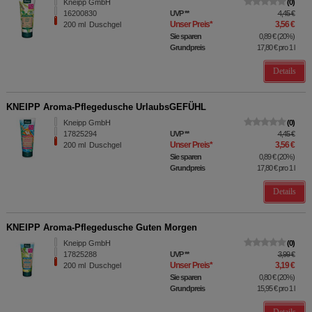
Kneipp GmbH
0
16200830
UVP
**
4,45 €
Unser Preis
*
3,56 €
200
ml
Duschgel
Sie sparen
0,89 €
(
20%
)
Grundpreis
17,80 €
pro 1 l
Details
KNEIPP Aroma-Pflegedusche UrlaubsGEFÜHL
Kneipp GmbH
0
17825294
UVP
**
4,45 €
Unser Preis
*
3,56 €
200
ml
Duschgel
Sie sparen
0,89 €
(
20%
)
Grundpreis
17,80 €
pro 1 l
Details
KNEIPP Aroma-Pflegedusche Guten Morgen
Kneipp GmbH
0
17825288
UVP
**
3,99 €
Unser Preis
*
3,19 €
200
ml
Duschgel
Sie sparen
0,80 €
(
20%
)
Grundpreis
15,95 €
pro 1 l