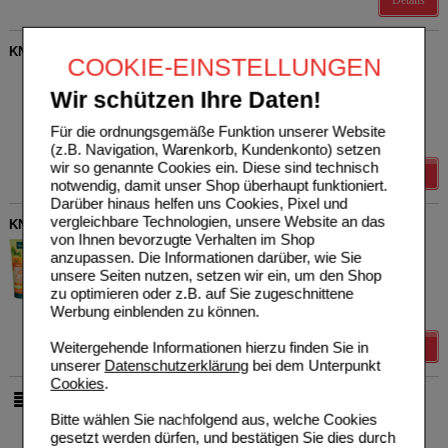
Details
KNEIPP Aroma-Pflegedusche Sommer FLIRT
COOKIE-EINSTELLUNGEN
Kneipp GmbH
0
19107344
UVP
**
3,99 €
Wir schützen Ihre Daten!
Unser Preis
*
3,19 €
200
ml
Duschgel
Sie sparen
0,80 €
(
20%
)
Für die ordnungsgemäße Funktion unserer Website
Grundpreis
15,95 €
pro 1 l
(z.B. Navigation, Warenkorb, Kundenkonto) setzen
wir so genannte Cookies ein. Diese sind technisch
Details
notwendig, damit unser Shop überhaupt funktioniert.
Darüber hinaus helfen uns Cookies, Pixel und
vergleichbare Technologien, unsere Website an das
KNEIPP Aroma-Pflegedusche Glücksgefühl
von Ihnen bevorzugte Verhalten im Shop
Kneipp GmbH
0
anzupassen. Die Informationen darüber, wie Sie
20196689
UVP
**
3,99 €
unsere Seiten nutzen, setzen wir ein, um den Shop
Unser Preis
*
3,19 €
200
ml
Duschgel
zu optimieren oder z.B. auf Sie zugeschnittene
Sie sparen
0,80 €
(
20%
)
Werbung einblenden zu können.
Grundpreis
15,95 €
pro 1 l
Weitergehende Informationen hierzu finden Sie in
Details
unserer
Datenschutzerklärung
bei dem Unterpunkt
Cookies
.
pro Seite
Bitte wählen Sie nachfolgend aus, welche Cookies
gesetzt werden dürfen, und bestätigen Sie dies durch