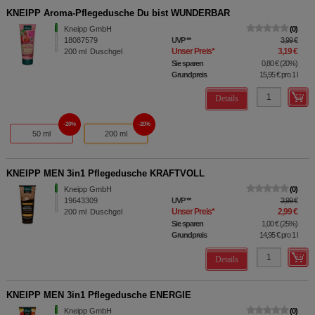
KNEIPP Aroma-Pflegedusche Du bist WUNDERBAR
Kneipp GmbH
0
18087579
UVP
**
3,99 €
Unser Preis
*
3,19 €
200
ml
Duschgel
Sie sparen
0,80 €
(
20%
)
Grundpreis
15,95 €
pro 1 l
Details
20%
20%
50 ml
200 ml
KNEIPP MEN 3in1 Pflegedusche KRAFTVOLL
Kneipp GmbH
0
19643309
UVP
**
3,99 €
Unser Preis
*
2,99 €
200
ml
Duschgel
Sie sparen
1,00 €
(
25%
)
Grundpreis
14,95 €
pro 1 l
Details
KNEIPP MEN 3in1 Pflegedusche ENERGIE
Kneipp GmbH
0