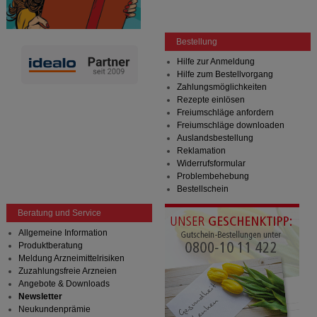
Website weiter für Sie optimieren können, den Inhalt
auf unserer Website aber auch die Werbung auf
Drittseiten möglichst relevant für Sie zu gestalten.
Bestellung
Bitte beachten Sie, dass Daten hierfür teilweise an
Dritte wie z.B. Google oder soziale Medien
Hilfe zur Anmeldung
übertragen werden.
Hilfe zum Bestellvorgang
Zahlungsmöglichkeiten
Rezepte einlösen
Freiumschläge anfordern
Freiumschläge downloaden
Auslandsbestellung
Reklamation
Widerrufsformular
Problembehebung
Bestellschein
Beratung und Service
Allgemeine Information
Produktberatung
Meldung Arzneimittelrisiken
Zuzahlungsfreie Arzneien
Angebote & Downloads
Newsletter
Neukundenprämie