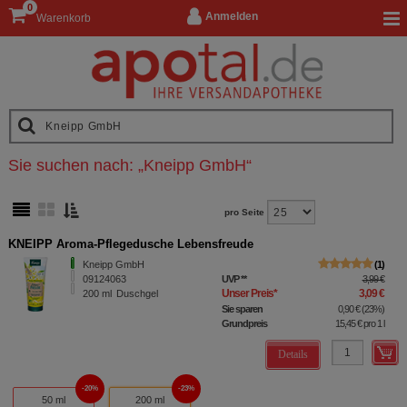
0
Anmelden
Warenkorb
Sie suchen nach:
„
Kneipp GmbH
“
pro Seite
KNEIPP Aroma-Pflegedusche Lebensfreude
Kneipp GmbH
1
09124063
UVP
**
3,99 €
Unser Preis
*
3,09 €
200
ml
Duschgel
Sie sparen
0,90 €
(
23%
)
Grundpreis
15,45 €
pro 1 l
Details
20%
23%
50 ml
200 ml