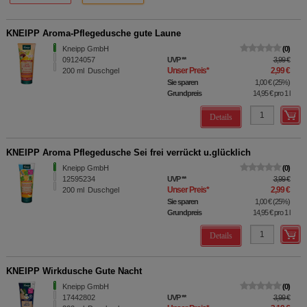
KNEIPP Aroma-Pflegedusche gute Laune
Kneipp GmbH
0
09124057
UVP
**
3,99 €
Unser Preis
*
2,99 €
200
ml
Duschgel
Sie sparen
1,00 €
(
25%
)
Grundpreis
14,95 €
pro 1 l
Details
KNEIPP Aroma Pflegedusche Sei frei verrückt u.glücklich
Kneipp GmbH
0
12595234
UVP
**
3,99 €
Unser Preis
*
2,99 €
200
ml
Duschgel
Sie sparen
1,00 €
(
25%
)
Grundpreis
14,95 €
pro 1 l
Details
KNEIPP Wirkdusche Gute Nacht
Kneipp GmbH
0
17442802
UVP
**
3,99 €