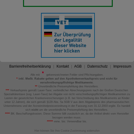
Barrierefreiheitserklärung
Kontakt
AGB
Datenschutz
Impressum
Alle mit
gekennzeichneten Felder sind Pflichtangaben.
*
inkl. MwSt. Rabatte gelten auf den Apothekenverkaufspreis und nicht für
verschreibungspflichtige Medikamente.
**
Unverbindliche Preisempfehlung des Herstellers.
***
Verkaufspreis gemäß Lauer-Taxe; verbindlicher Abrechnungspreis nach der Großen Deutschen
Spezialitätentaxe (sog. Lauer-Taxe) bei Abgabe von nicht verschreibungspflichtigen Medikamenten zu
Lasten der gesetzlichen Krankenversicherungen (z.B. bei Verschreibung des Medikaments an Kinder
unter 12 Jahren), die sich gemäß §129 Abs. 5a SGB V aus dem Abgabepreis des pharmazeutischen
Unternehmens und der Arzneimittelpreisverordnung in der Fassung zum 31.12.2003 ergibt. Es handelt
sich
nicht
um die unverbindliche Preisempfehlung des Herstellers.
****
BK: Beschaffungskosten. Diese Summe fällt zusätzlich an, da der Artikel direkt vom Hersteller
bezogen werden muss.
*****
verw. bis: Verwendbar bis.
Hier können Sie Ihre Cookie-Zustimmung widerrufen