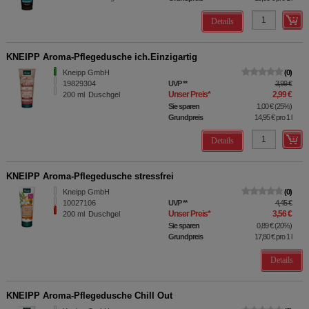
Details
KNEIPP Aroma-Pflegedusche ich.Einzigartig
Kneipp GmbH
0
19829304
UVP
**
3,99 €
Unser Preis
*
2,99 €
200
ml
Duschgel
Sie sparen
1,00 €
(
25%
)
Grundpreis
14,95 €
pro 1 l
Details
KNEIPP Aroma-Pflegedusche stressfrei
Kneipp GmbH
0
10027106
UVP
**
4,45 €
Unser Preis
*
3,56 €
200
ml
Duschgel
Sie sparen
0,89 €
(
20%
)
Grundpreis
17,80 €
pro 1 l
Details
KNEIPP Aroma-Pflegedusche Chill Out