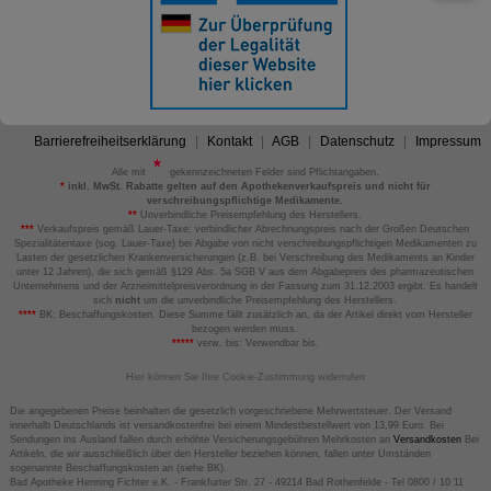
Barrierefreiheitserklärung
Kontakt
AGB
Datenschutz
Impressum
Alle mit
gekennzeichneten Felder sind Pflichtangaben.
*
inkl. MwSt. Rabatte gelten auf den Apothekenverkaufspreis und nicht für
verschreibungspflichtige Medikamente.
**
Unverbindliche Preisempfehlung des Herstellers.
***
Verkaufspreis gemäß Lauer-Taxe; verbindlicher Abrechnungspreis nach der Großen Deutschen
Spezialitätentaxe (sog. Lauer-Taxe) bei Abgabe von nicht verschreibungspflichtigen Medikamenten zu
Lasten der gesetzlichen Krankenversicherungen (z.B. bei Verschreibung des Medikaments an Kinder
unter 12 Jahren), die sich gemäß §129 Abs. 5a SGB V aus dem Abgabepreis des pharmazeutischen
Unternehmens und der Arzneimittelpreisverordnung in der Fassung zum 31.12.2003 ergibt. Es handelt
sich
nicht
um die unverbindliche Preisempfehlung des Herstellers.
****
BK: Beschaffungskosten. Diese Summe fällt zusätzlich an, da der Artikel direkt vom Hersteller
bezogen werden muss.
*****
verw. bis: Verwendbar bis.
Hier können Sie Ihre Cookie-Zustimmung widerrufen
Die angegebenen Preise beinhalten die gesetzlich vorgeschriebene Mehrwertsteuer. Der Versand
innerhalb Deutschlands ist versandkostenfrei bei einem Mindestbestellwert von 13,99 Euro. Bei
Sendungen ins Ausland fallen durch erhöhte Versicherungsgebühren Mehrkosten an
Versandkosten
Bei
Artikeln, die wir ausschließlich über den Hersteller beziehen können, fallen unter Umständen
sogenannte Beschaffungskosten an (siehe BK).
Bad Apotheke Henning Fichter e.K. - Frankfurter Str. 27 - 49214 Bad Rothenfelde - Tel 0800 / 10 11