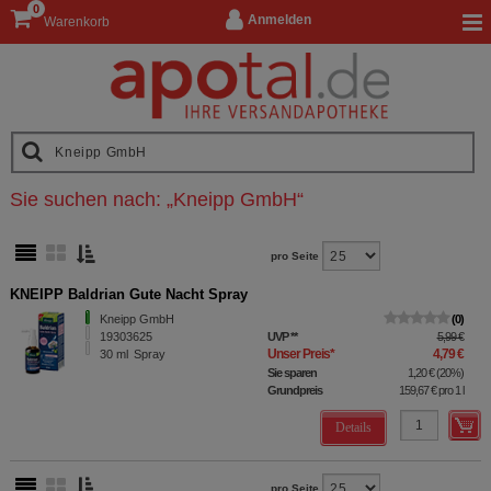
0
Anmelden
Warenkorb
Sie suchen nach:
„
Kneipp GmbH
“
pro Seite
KNEIPP Baldrian Gute Nacht Spray
Kneipp GmbH
0
19303625
UVP
**
5,99 €
Unser Preis
*
4,79 €
30
ml
Spray
Sie sparen
1,20 €
(
20%
)
Grundpreis
159,67 €
pro 1 l
Details
pro Seite