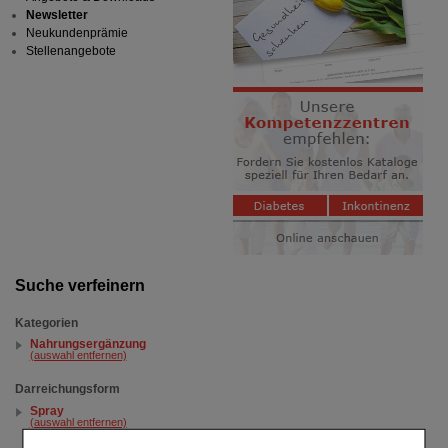
Newsletter
Neukundenprämie
Stellenangebote
Suche verfeinern
Kategorien
Nahrungsergänzung
(auswahl entfernen)
Darreichungsform
Spray
(auswahl entfernen)