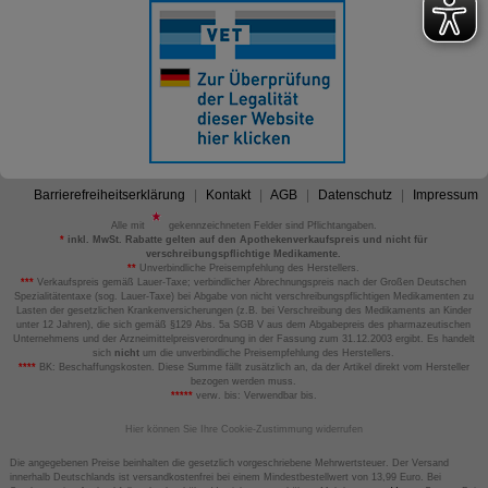
Barrierefreiheitserklärung
Kontakt
AGB
Datenschutz
Impressum
Alle mit
gekennzeichneten Felder sind Pflichtangaben.
*
inkl. MwSt. Rabatte gelten auf den Apothekenverkaufspreis und nicht für
verschreibungspflichtige Medikamente.
**
Unverbindliche Preisempfehlung des Herstellers.
***
Verkaufspreis gemäß Lauer-Taxe; verbindlicher Abrechnungspreis nach der Großen Deutschen
Spezialitätentaxe (sog. Lauer-Taxe) bei Abgabe von nicht verschreibungspflichtigen Medikamenten zu
Lasten der gesetzlichen Krankenversicherungen (z.B. bei Verschreibung des Medikaments an Kinder
unter 12 Jahren), die sich gemäß §129 Abs. 5a SGB V aus dem Abgabepreis des pharmazeutischen
Unternehmens und der Arzneimittelpreisverordnung in der Fassung zum 31.12.2003 ergibt. Es handelt
sich
nicht
um die unverbindliche Preisempfehlung des Herstellers.
****
BK: Beschaffungskosten. Diese Summe fällt zusätzlich an, da der Artikel direkt vom Hersteller
bezogen werden muss.
*****
verw. bis: Verwendbar bis.
Hier können Sie Ihre Cookie-Zustimmung widerrufen
Die angegebenen Preise beinhalten die gesetzlich vorgeschriebene Mehrwertsteuer. Der Versand
innerhalb Deutschlands ist versandkostenfrei bei einem Mindestbestellwert von 13,99 Euro. Bei