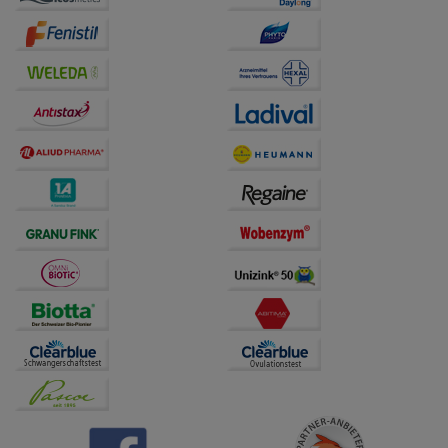
auf unserer Website aber auch die Werbung auf
Drittseiten möglichst relevant für Sie zu gestalten.
Bitte beachten Sie, dass Daten hierfür teilweise an
Dritte wie z.B. Google oder soziale Medien
übertragen werden.