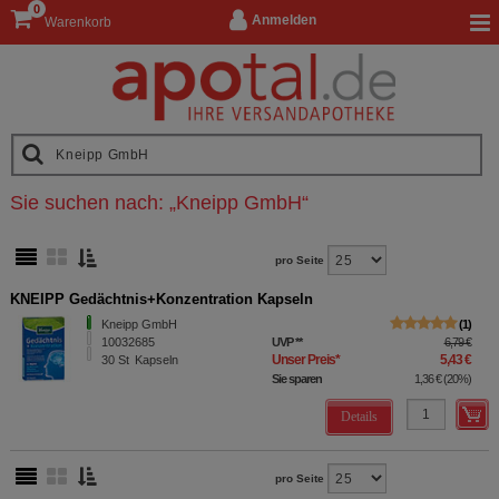
0
Anmelden
Warenkorb
Sie suchen nach:
„
Kneipp GmbH
“
pro Seite
KNEIPP Gedächtnis+Konzentration Kapseln
Kneipp GmbH
1
10032685
UVP
**
6,79 €
Unser Preis
*
5,43 €
30
St
Kapseln
Sie sparen
1,36 €
(
20%
)
Details
pro Seite