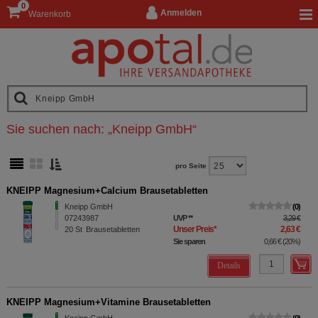
0
Anmelden
Warenkorb
Sie suchen nach:
„
Kneipp GmbH
“
pro Seite
KNEIPP Magnesium+Calcium Brausetabletten
Kneipp GmbH
0
07243987
UVP
**
3,29 €
Unser Preis
*
2,63 €
20
St
Brausetabletten
Sie sparen
0,66 €
(
20%
)
Details
KNEIPP Magnesium+Vitamine Brausetabletten