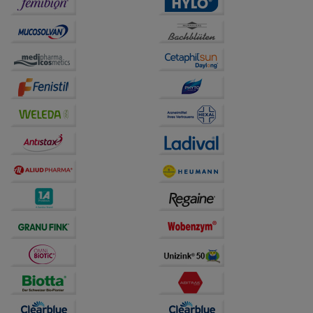
unserer Website sammeln, mit deren Hilfe wir unsere
Website weiter für Sie optimieren können, den Inhalt
auf unserer Website aber auch die Werbung auf
Drittseiten möglichst relevant für Sie zu gestalten.
Bitte beachten Sie, dass Daten hierfür teilweise an
Dritte wie z.B. Google oder soziale Medien
übertragen werden.