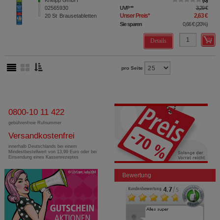
Kneipp GmbH
0
02565930
UVP
**
3,29 €
Unser Preis
*
2,63 €
20
St
Brausetabletten
Sie sparen
0,66 €
(
20%
)
Details
pro Seite
0800-10 11 422
gebührenfreie Rufnummer
Versandkostenfrei
innerhalb Deutschlands bei einem
Mindestbestellwert von 13,99 Euro oder bei
Einsendung eines Kassenrezeptes
Bewertung