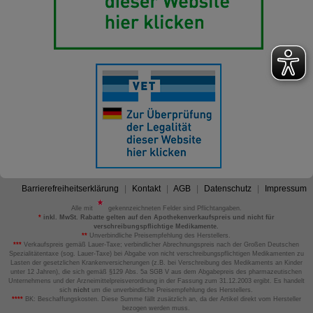
Barrierefreiheitserklärung
Kontakt
AGB
Datenschutz
Impressum
Alle mit
gekennzeichneten Felder sind Pflichtangaben.
*
inkl. MwSt. Rabatte gelten auf den Apothekenverkaufspreis und nicht für
verschreibungspflichtige Medikamente.
**
Unverbindliche Preisempfehlung des Herstellers.
***
Verkaufspreis gemäß Lauer-Taxe; verbindlicher Abrechnungspreis nach der Großen Deutschen
Spezialitätentaxe (sog. Lauer-Taxe) bei Abgabe von nicht verschreibungspflichtigen Medikamenten zu
Lasten der gesetzlichen Krankenversicherungen (z.B. bei Verschreibung des Medikaments an Kinder
unter 12 Jahren), die sich gemäß §129 Abs. 5a SGB V aus dem Abgabepreis des pharmazeutischen
Unternehmens und der Arzneimittelpreisverordnung in der Fassung zum 31.12.2003 ergibt. Es handelt
sich
nicht
um die unverbindliche Preisempfehlung des Herstellers.
****
BK: Beschaffungskosten. Diese Summe fällt zusätzlich an, da der Artikel direkt vom Hersteller
bezogen werden muss.