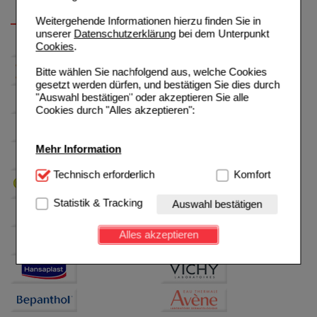
Weitergehende Informationen hierzu finden Sie in
unserer
Datenschutzerklärung
bei dem Unterpunkt
Cookies
.
Bitte wählen Sie nachfolgend aus, welche Cookies
gesetzt werden dürfen, und bestätigen Sie dies durch
"Auswahl bestätigen" oder akzeptieren Sie alle
Cookies durch "Alles akzeptieren":
Mehr Information
Technisch Notwendig:
Technisch erforderlich
Hierbei handelt es sich um
Komfort
Cookies, die für die Grundfunktionen unserer
Website notwendig sind (z.B. Navigation, Warenkorb,
Statistik & Tracking
Auswahl bestätigen
Kundenkonto), weshalb auf diese nicht verzichtet
werden kann.
Alles akzeptieren
Komfort:
Diese Cookies werden genutzt um das
Einkaufserlebnis noch ansprechender zu gestalten,
beispielsweise für die Wiedererkennung des
Besuchers oder unsere Seite an bevorzugte
Verhaltensweisen (z.B. Spracheinstellung)
anzupassen. Komfort-Cookies ermöglichen es uns