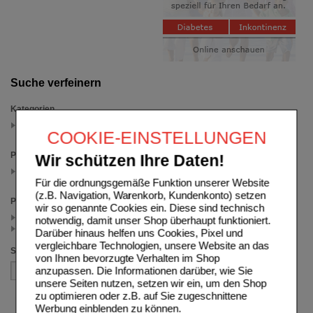
Suche verfeinern
Kategorien
Nahrungsergänzung
COOKIE-EINSTELLUNGEN
(auswahl entfernen)
Packungsgröße
Wir schützen Ihre Daten!
20 St
(auswahl entfernen)
Für die ordnungsgemäße Funktion unserer Website
(z.B. Navigation, Warenkorb, Kundenkonto) setzen
Preis
wir so genannte Cookies ein. Diese sind technisch
< 2.75 (2)
notwendig, damit unser Shop überhaupt funktioniert.
>= 2.75 (1)
Darüber hinaus helfen uns Cookies, Pixel und
vergleichbare Technologien, unsere Website an das
Sortieren nach
von Ihnen bevorzugte Verhalten im Shop
anzupassen. Die Informationen darüber, wie Sie
unsere Seiten nutzen, setzen wir ein, um den Shop
zu optimieren oder z.B. auf Sie zugeschnittene
Werbung einblenden zu können.