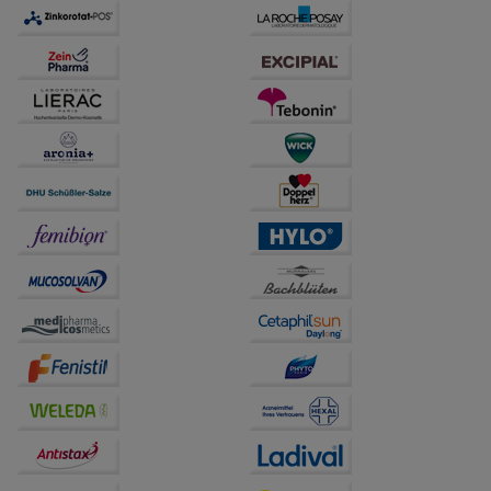
auch auf Ihre Bedürfnisse zugeschrittene Inhalte
anzuzeigen und unser Partnerprogramm zu
betreiben.
Statistik & Tracking:
Hierüber lassen sich
Informationen über die Art und Weise der Nutzung
unserer Website sammeln, mit deren Hilfe wir unsere
Website weiter für Sie optimieren können, den Inhalt
auf unserer Website aber auch die Werbung auf
Drittseiten möglichst relevant für Sie zu gestalten.
Bitte beachten Sie, dass Daten hierfür teilweise an
Dritte wie z.B. Google oder soziale Medien
übertragen werden.