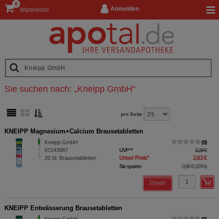
0
Anmelden
Warenkorb
Sie suchen nach:
„
Kneipp GmbH
“
pro Seite
KNEIPP Magnesium+Calcium Brausetabletten
Kneipp GmbH
0
07243987
UVP
**
3,29 €
Unser Preis
*
2,63 €
20
St
Brausetabletten
Sie sparen
0,66 €
(
20%
)
Details
KNEIPP Entwässerung Brausetabletten