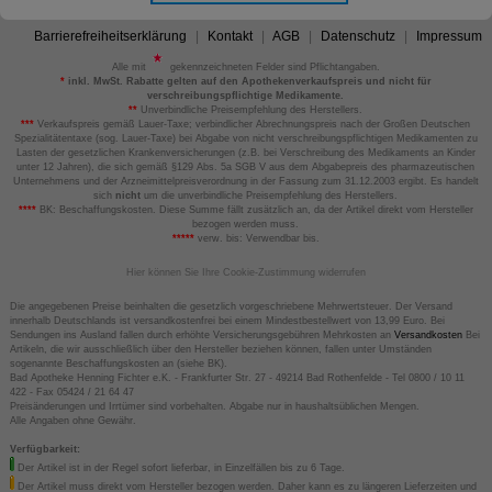
Barrierefreiheitserklärung
Kontakt
AGB
Datenschutz
Impressum
Alle mit
gekennzeichneten Felder sind Pflichtangaben.
*
inkl. MwSt. Rabatte gelten auf den Apothekenverkaufspreis und nicht für
verschreibungspflichtige Medikamente.
**
Unverbindliche Preisempfehlung des Herstellers.
***
Verkaufspreis gemäß Lauer-Taxe; verbindlicher Abrechnungspreis nach der Großen Deutschen
Spezialitätentaxe (sog. Lauer-Taxe) bei Abgabe von nicht verschreibungspflichtigen Medikamenten zu
Lasten der gesetzlichen Krankenversicherungen (z.B. bei Verschreibung des Medikaments an Kinder
unter 12 Jahren), die sich gemäß §129 Abs. 5a SGB V aus dem Abgabepreis des pharmazeutischen
Unternehmens und der Arzneimittelpreisverordnung in der Fassung zum 31.12.2003 ergibt. Es handelt
sich
nicht
um die unverbindliche Preisempfehlung des Herstellers.
****
BK: Beschaffungskosten. Diese Summe fällt zusätzlich an, da der Artikel direkt vom Hersteller
bezogen werden muss.
*****
verw. bis: Verwendbar bis.
Hier können Sie Ihre Cookie-Zustimmung widerrufen
Die angegebenen Preise beinhalten die gesetzlich vorgeschriebene Mehrwertsteuer. Der Versand
innerhalb Deutschlands ist versandkostenfrei bei einem Mindestbestellwert von 13,99 Euro. Bei
Sendungen ins Ausland fallen durch erhöhte Versicherungsgebühren Mehrkosten an
Versandkosten
Bei
Artikeln, die wir ausschließlich über den Hersteller beziehen können, fallen unter Umständen
sogenannte Beschaffungskosten an (siehe BK).
Bad Apotheke Henning Fichter e.K. - Frankfurter Str. 27 - 49214 Bad Rothenfelde - Tel 0800 / 10 11
422 - Fax 05424 / 21 64 47
Preisänderungen und Irrtümer sind vorbehalten. Abgabe nur in haushaltsüblichen Mengen.
Alle Angaben ohne Gewähr.
Verfügbarkeit:
Der Artikel ist in der Regel sofort lieferbar, in Einzelfällen bis zu 6 Tage.
Der Artikel muss direkt vom Hersteller bezogen werden. Daher kann es zu längeren Lieferzeiten und