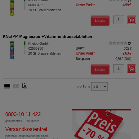
Kneipp GmbH
0
Unser Preis
*
4,99 €
06089432
20
St
Brausetabletten
Details
KNEIPP Magnesium+Vitamine Brausetabletten
Kneipp GmbH
0
02565930
UVP
**
3,29 €
Unser Preis
*
2,63 €
20
St
Brausetabletten
Sie sparen
0,66 €
(
20%
)
Details
pro Seite
0800-10 11 422
gebührenfreie Rufnummer
Versandkostenfrei
innerhalb Deutschlands bei einem