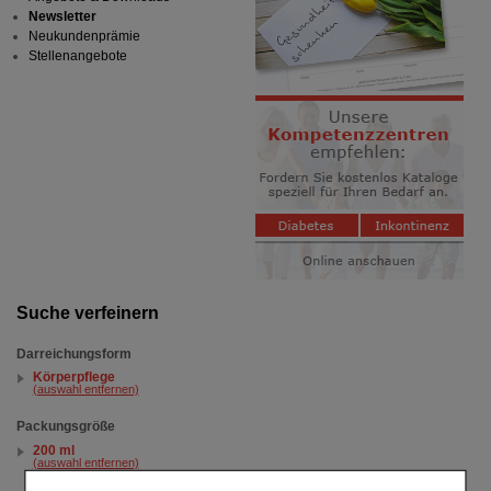
Newsletter
Neukundenprämie
Stellenangebote
Suche verfeinern
Darreichungsform
Körperpflege
(auswahl entfernen)
Packungsgröße
200 ml
(auswahl entfernen)