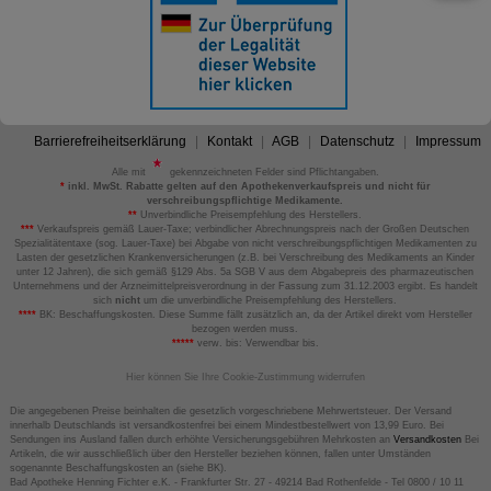
Barrierefreiheitserklärung
Kontakt
AGB
Datenschutz
Impressum
Alle mit
gekennzeichneten Felder sind Pflichtangaben.
*
inkl. MwSt. Rabatte gelten auf den Apothekenverkaufspreis und nicht für
verschreibungspflichtige Medikamente.
**
Unverbindliche Preisempfehlung des Herstellers.
***
Verkaufspreis gemäß Lauer-Taxe; verbindlicher Abrechnungspreis nach der Großen Deutschen
Spezialitätentaxe (sog. Lauer-Taxe) bei Abgabe von nicht verschreibungspflichtigen Medikamenten zu
Lasten der gesetzlichen Krankenversicherungen (z.B. bei Verschreibung des Medikaments an Kinder
unter 12 Jahren), die sich gemäß §129 Abs. 5a SGB V aus dem Abgabepreis des pharmazeutischen
Unternehmens und der Arzneimittelpreisverordnung in der Fassung zum 31.12.2003 ergibt. Es handelt
sich
nicht
um die unverbindliche Preisempfehlung des Herstellers.
****
BK: Beschaffungskosten. Diese Summe fällt zusätzlich an, da der Artikel direkt vom Hersteller
bezogen werden muss.
*****
verw. bis: Verwendbar bis.
Hier können Sie Ihre Cookie-Zustimmung widerrufen
Die angegebenen Preise beinhalten die gesetzlich vorgeschriebene Mehrwertsteuer. Der Versand
innerhalb Deutschlands ist versandkostenfrei bei einem Mindestbestellwert von 13,99 Euro. Bei
Sendungen ins Ausland fallen durch erhöhte Versicherungsgebühren Mehrkosten an
Versandkosten
Bei
Artikeln, die wir ausschließlich über den Hersteller beziehen können, fallen unter Umständen
sogenannte Beschaffungskosten an (siehe BK).
Bad Apotheke Henning Fichter e.K. - Frankfurter Str. 27 - 49214 Bad Rothenfelde - Tel 0800 / 10 11