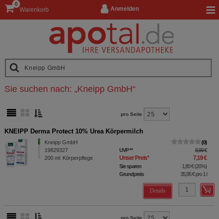
0
Anmelden
Warenkorb
Sie suchen nach:
„
Kneipp GmbH
“
pro Seite
KNEIPP Derma Protect 10% Urea Körpermilch
Kneipp GmbH
0
19829327
UVP
**
8,99 €
Unser Preis
*
7,19 €
200
ml
Körperpflege
Sie sparen
1,80 €
(
20%
)
Grundpreis
35,95 €
pro 1 l
Details
pro Seite