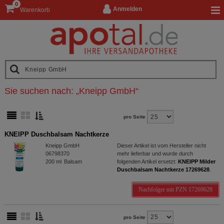
0
Anmelden
Warenkorb
Sie suchen nach:
„
Kneipp GmbH
“
pro Seite
KNEIPP Duschbalsam Nachtkerze
Kneipp GmbH
Dieser Artikel ist vom Hersteller nicht
06798370
mehr lieferbar und wurde durch
200
ml
Balsam
folgenden Artikel ersetzt:
KNEIPP Milder
Duschbalsam Nachtkerze 17269628
.
Nachfolger mit PZN 17269628
pro Seite