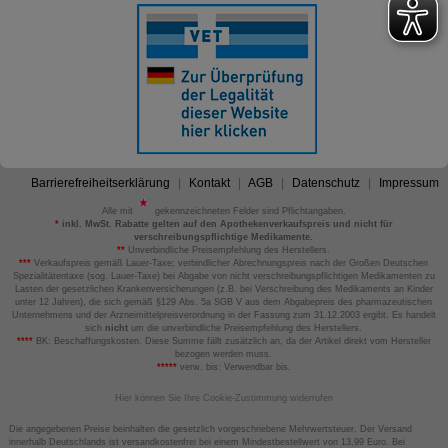
Barrierefreiheitserklärung
Kontakt
AGB
Datenschutz
Impressum
Alle mit
gekennzeichneten Felder sind Pflichtangaben.
*
inkl. MwSt. Rabatte gelten auf den Apothekenverkaufspreis und nicht für
verschreibungspflichtige Medikamente.
**
Unverbindliche Preisempfehlung des Herstellers.
***
Verkaufspreis gemäß Lauer-Taxe; verbindlicher Abrechnungspreis nach der Großen Deutschen
Spezialitätentaxe (sog. Lauer-Taxe) bei Abgabe von nicht verschreibungspflichtigen Medikamenten zu
Lasten der gesetzlichen Krankenversicherungen (z.B. bei Verschreibung des Medikaments an Kinder
unter 12 Jahren), die sich gemäß §129 Abs. 5a SGB V aus dem Abgabepreis des pharmazeutischen
Unternehmens und der Arzneimittelpreisverordnung in der Fassung zum 31.12.2003 ergibt. Es handelt
sich
nicht
um die unverbindliche Preisempfehlung des Herstellers.
****
BK: Beschaffungskosten. Diese Summe fällt zusätzlich an, da der Artikel direkt vom Hersteller
bezogen werden muss.
*****
verw. bis: Verwendbar bis.
Hier können Sie Ihre Cookie-Zustimmung widerrufen
Die angegebenen Preise beinhalten die gesetzlich vorgeschriebene Mehrwertsteuer. Der Versand
innerhalb Deutschlands ist versandkostenfrei bei einem Mindestbestellwert von 13,99 Euro. Bei