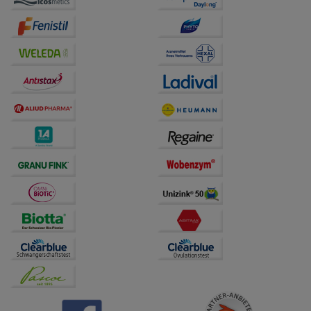
auf unserer Website aber auch die Werbung auf
Drittseiten möglichst relevant für Sie zu gestalten.
Bitte beachten Sie, dass Daten hierfür teilweise an
Dritte wie z.B. Google oder soziale Medien
übertragen werden.