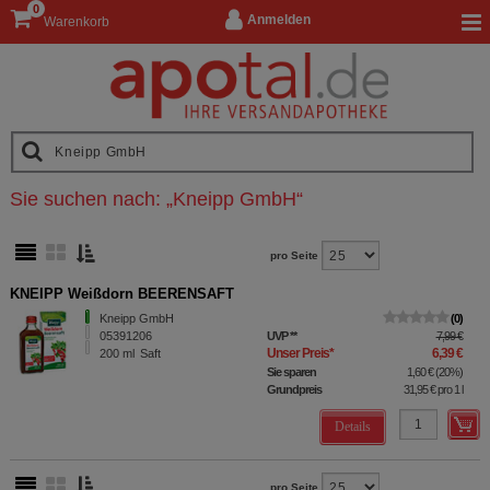
0
Anmelden
Warenkorb
Sie suchen nach:
„
Kneipp GmbH
“
pro Seite
KNEIPP Weißdorn BEERENSAFT
Kneipp GmbH
0
05391206
UVP
**
7,99 €
Unser Preis
*
6,39 €
200
ml
Saft
Sie sparen
1,60 €
(
20%
)
Grundpreis
31,95 €
pro 1 l
Details
pro Seite