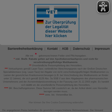
Barrierefreiheitserklärung
Kontakt
AGB
Datenschutz
Impressum
Alle mit
gekennzeichneten Felder sind Pflichtangaben.
*
inkl. MwSt. Rabatte gelten auf den Apothekenverkaufspreis und nicht für
verschreibungspflichtige Medikamente.
**
Unverbindliche Preisempfehlung des Herstellers.
***
Verkaufspreis gemäß Lauer-Taxe; verbindlicher Abrechnungspreis nach der Großen Deutschen
Spezialitätentaxe (sog. Lauer-Taxe) bei Abgabe von nicht verschreibungspflichtigen Medikamenten zu
Lasten der gesetzlichen Krankenversicherungen (z.B. bei Verschreibung des Medikaments an Kinder
unter 12 Jahren), die sich gemäß §129 Abs. 5a SGB V aus dem Abgabepreis des pharmazeutischen
Unternehmens und der Arzneimittelpreisverordnung in der Fassung zum 31.12.2003 ergibt. Es handelt
sich
nicht
um die unverbindliche Preisempfehlung des Herstellers.
****
BK: Beschaffungskosten. Diese Summe fällt zusätzlich an, da der Artikel direkt vom Hersteller
bezogen werden muss.
*****
verw. bis: Verwendbar bis.
Hier können Sie Ihre Cookie-Zustimmung widerrufen
Die angegebenen Preise beinhalten die gesetzlich vorgeschriebene Mehrwertsteuer. Der Versand