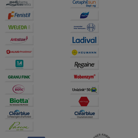
auf unserer Website aber auch die Werbung auf
Drittseiten möglichst relevant für Sie zu gestalten.
Bitte beachten Sie, dass Daten hierfür teilweise an
Dritte wie z.B. Google oder soziale Medien
übertragen werden.