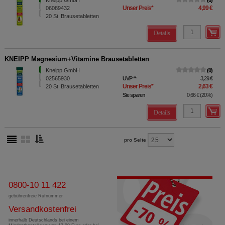
Kneipp GmbH
0
Unser Preis
*
4,99 €
06089432
20
St
Brausetabletten
Details
KNEIPP Magnesium+Vitamine Brausetabletten
Kneipp GmbH
0
02565930
UVP
**
3,29 €
Unser Preis
*
2,63 €
20
St
Brausetabletten
Sie sparen
0,66 €
(
20%
)
Details
pro Seite
0800-10 11 422
gebührenfreie Rufnummer
Versandkostenfrei
innerhalb Deutschlands bei einem