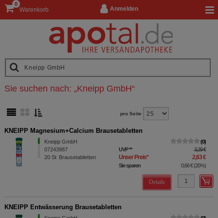
0
Anmelden
Warenkorb
Sie suchen nach:
„
Kneipp GmbH
“
pro Seite
KNEIPP Magnesium+Calcium Brausetabletten
Kneipp GmbH
0
07243987
UVP
**
3,29 €
Unser Preis
*
2,63 €
20
St
Brausetabletten
Sie sparen
0,66 €
(
20%
)
Details
KNEIPP Entwässerung Brausetabletten