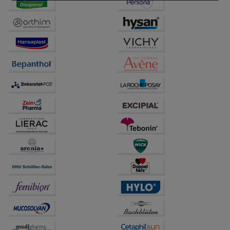
beispielsweise für die Wiedererkennung des
Besuchers oder unsere Seite an bevorzugte
Verhaltensweisen (z.B. Spracheinstellung)
anzupassen. Komfort-Cookies ermöglichen es uns
auch auf Ihre Bedürfnisse zugeschrittene Inhalte
anzuzeigen und unser Partnerprogramm zu
betreiben.
Statistik & Tracking:
Hierüber lassen sich
Informationen über die Art und Weise der Nutzung
unserer Website sammeln, mit deren Hilfe wir unsere
Website weiter für Sie optimieren können, den Inhalt
auf unserer Website aber auch die Werbung auf
Drittseiten möglichst relevant für Sie zu gestalten.
Bitte beachten Sie, dass Daten hierfür teilweise an
Dritte wie z.B. Google oder soziale Medien
übertragen werden.