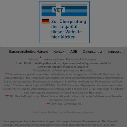
Barrierefreiheitserklärung
Kontakt
AGB
Datenschutz
Impressum
Alle mit
gekennzeichneten Felder sind Pflichtangaben.
*
inkl. MwSt. Rabatte gelten auf den Apothekenverkaufspreis und nicht für
verschreibungspflichtige Medikamente.
**
Unverbindliche Preisempfehlung des Herstellers.
***
Verkaufspreis gemäß Lauer-Taxe; verbindlicher Abrechnungspreis nach der Großen Deutschen
Spezialitätentaxe (sog. Lauer-Taxe) bei Abgabe von nicht verschreibungspflichtigen Medikamenten zu
Lasten der gesetzlichen Krankenversicherungen (z.B. bei Verschreibung des Medikaments an Kinder
unter 12 Jahren), die sich gemäß §129 Abs. 5a SGB V aus dem Abgabepreis des pharmazeutischen
Unternehmens und der Arzneimittelpreisverordnung in der Fassung zum 31.12.2003 ergibt. Es handelt
sich
nicht
um die unverbindliche Preisempfehlung des Herstellers.
****
BK: Beschaffungskosten. Diese Summe fällt zusätzlich an, da der Artikel direkt vom Hersteller
bezogen werden muss.
*****
verw. bis: Verwendbar bis.
Hier können Sie Ihre Cookie-Zustimmung widerrufen
Die angegebenen Preise beinhalten die gesetzlich vorgeschriebene Mehrwertsteuer. Der Versand
innerhalb Deutschlands ist versandkostenfrei bei einem Mindestbestellwert von 13,99 Euro. Bei