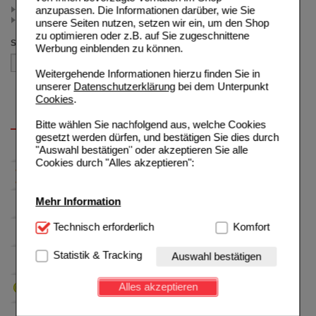
anzupassen. Die Informationen darüber, wie Sie
< 2.75 (2)
>= 2.75 (1)
unsere Seiten nutzen, setzen wir ein, um den Shop
zu optimieren oder z.B. auf Sie zugeschnittene
Sortieren nach
Werbung einblenden zu können.
Weitergehende Informationen hierzu finden Sie in
unserer
Datenschutzerklärung
bei dem Unterpunkt
Cookies
.
Bitte wählen Sie nachfolgend aus, welche Cookies
gesetzt werden dürfen, und bestätigen Sie dies durch
"Auswahl bestätigen" oder akzeptieren Sie alle
Cookies durch "Alles akzeptieren":
Mehr Information
Technisch Notwendig:
Technisch erforderlich
Hierbei handelt es sich um
Komfort
Cookies, die für die Grundfunktionen unserer
Website notwendig sind (z.B. Navigation, Warenkorb,
Statistik & Tracking
Auswahl bestätigen
Kundenkonto), weshalb auf diese nicht verzichtet
werden kann.
Alles akzeptieren
Komfort:
Diese Cookies werden genutzt um das
Einkaufserlebnis noch ansprechender zu gestalten,