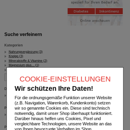
Suche verfeinern
Kategorien
Nahrungsergänzung (3)
Kneipp (3)
Mineralstoffe & Vitamine (2)
Magnesium plus... (1)
Magen, Verdauung & Abnehmen (1)
COOKIE-EINSTELLUNGEN
Wir schützen Ihre Daten!
Darreichungsform
Brausetabletten
Für die ordnungsgemäße Funktion unserer Website
(auswahl entfernen)
(z.B. Navigation, Warenkorb, Kundenkonto) setzen
wir so genannte Cookies ein. Diese sind technisch
Packungsgröße
notwendig, damit unser Shop überhaupt funktioniert.
20 St
(auswahl entfernen)
Darüber hinaus helfen uns Cookies, Pixel und
vergleichbare Technologien, unsere Website an das
Preis
von Ihnen bevorzugte Verhalten im Shop