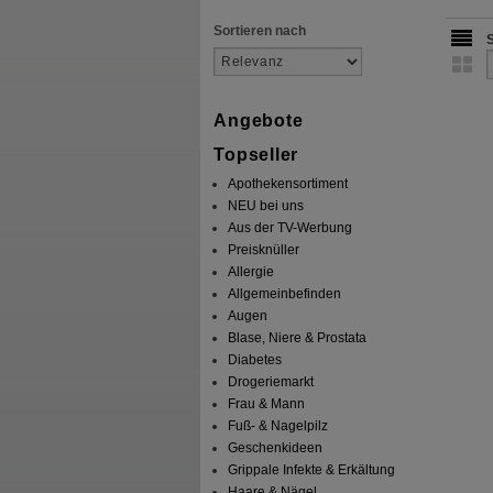
Sortieren nach
Angebote
Topseller
Apothekensortiment
NEU bei uns
Aus der TV-Werbung
Preisknüller
Allergie
Allgemeinbefinden
Augen
Blase, Niere & Prostata
Diabetes
Drogeriemarkt
Frau & Mann
Fuß- & Nagelpilz
Geschenkideen
Grippale Infekte & Erkältung
Haare & Nägel