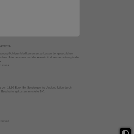
kamente.
bungspflichtigen Medikamenten zu Lasten der gesetzlichen
chen Unternehmens und der Arzneimittelpreisverordnung in der
s.
en muss.
t von 13,99 Euro. Bei Sendungen ins Ausland fallen durch
te Beschaffungskosten an (siehe BK).
ormiert.