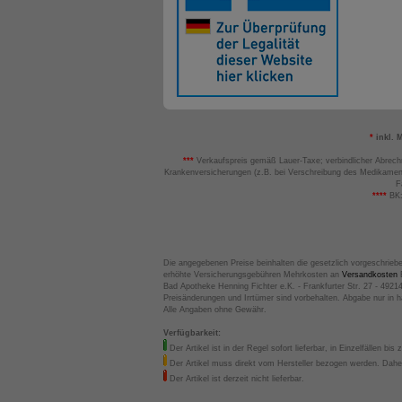
*
inkl. 
***
Verkaufspreis gemäß Lauer-Taxe; verbindlicher Abrech
Krankenversicherungen (z.B. bei Verschreibung des Medikamen
F
****
BK:
Die angegebenen Preise beinhalten die gesetzlich vorgeschrieb
erhöhte Versicherungsgebühren Mehrkosten an
Versandkosten
B
Bad Apotheke Henning Fichter e.K. - Frankfurter Str. 27 - 4921
Preisänderungen und Irrtümer sind vorbehalten. Abgabe nur in 
Alle Angaben ohne Gewähr.
Verfügbarkeit:
Der Artikel ist in der Regel sofort lieferbar, in Einzelfällen bis 
Der Artikel muss direkt vom Hersteller bezogen werden. Daher
Der Artikel ist derzeit nicht lieferbar.