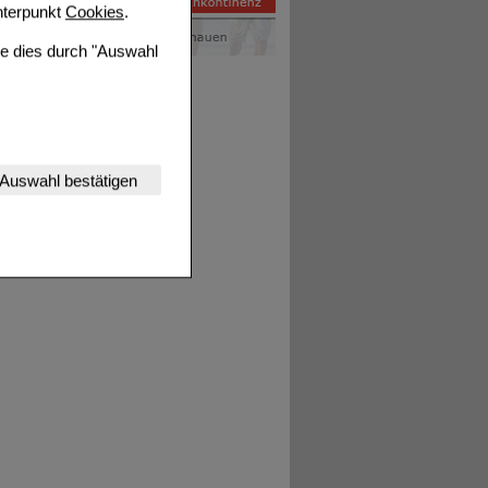
terpunkt
Cookies
.
ie dies durch "Auswahl
nserer Website
Auswahl bestätigen
tet werden kann.
estalten,
rhaltensweisen (z.B.
nisse zugeschrittene
ng unserer Website
uf unserer Website aber
, dass Daten hierfür