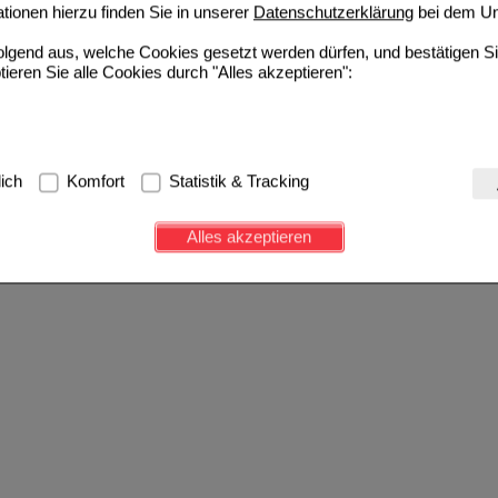
ionen hierzu finden Sie in unserer
Datenschutzerklärung
bei dem Un
folgend aus, welche Cookies gesetzt werden dürfen, und bestätigen S
tieren Sie alle Cookies durch "Alles akzeptieren":
g:
Hierbei handelt es sich um Cookies, die für die Grundfunktionen u
lich
Komfort
Statistik & Tracking
avigation, Warenkorb, Kundenkonto), weshalb auf diese nicht verzich
s werden genutzt um das Einkaufserlebnis noch ansprechender zu g
Alles akzeptieren
e Wiedererkennung des Besuchers oder unsere Seite an bevorzugte Ve
zupassen. Komfort-Cookies ermöglichen es uns auch auf Ihre Bedürf
d unser Partnerprogramm zu betreiben.
ierüber lassen sich Informationen über die Art und Weise der Nutzu
fe wir unsere Website weiter für Sie optimieren können, den Inhalt a
ittseiten möglichst relevant für Sie zu gestalten. Bitte beachten Sie
e z.B. Google oder soziale Medien übertragen werden.