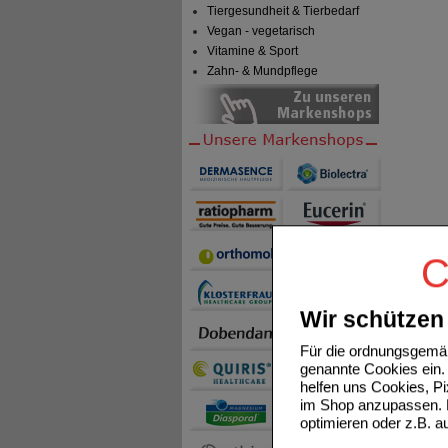
Tiergesundheit & Tierbedarf
Vegan - vegetarisch
Vitamine & Sport
Zahn- & Mundpflege
C
Wir schützen 
Für die ordnungsgemäß
genannte Cookies ein. 
helfen uns Cookies, P
im Shop anzupassen. D
optimieren oder z.B. 