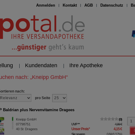
Anmelden
Kontakt
AGB
Datenschutz
Ba
ellung
Kundendaten
Ihre Apotheke
suchen nach:
„
Kneipp GmbH
“
Sortieren nach:
pro Seite
 Baldrian plus Nervenvitamine Dragees
Kneipp GmbH
0
07798751
UVP
**
4,99 €
Unser Preis
*
4,15 €
40
St
Dragees
Sie sparen
0,84 €
(
17%
)