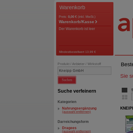
Warenkorb
Preis:
0,00 €
(inkl. MwSt.)
Warenkorb/Kasse
Der Warenkorb ist leer
Mindestbestellwert 13,99 €
Best
Produkt / Anbieter / Wirkstoff
Sie 
Suchen
Suche verfeinern
Kategorien
KNEIPP
Nahrungsergänzung
(auswahl entfernen)
Darreichungsform
Dragees
(auswahl entfernen)