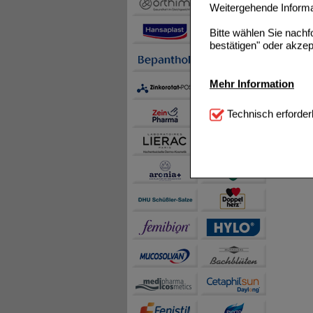
Weitergehende Informat
Bitte wählen Sie nach
bestätigen" oder akzep
Mehr Information
Technisch Notwendi
Technisch erforder
notwendig sind (z.B. N
Komfort:
Diese Cookie
beispielsweise für di
Spracheinstellung) an
Inhalte anzuzeigen un
Statistik & Tracking:
H
sammeln, mit deren Hil
auch die Werbung auf Dr
teilweise an Dritte wi