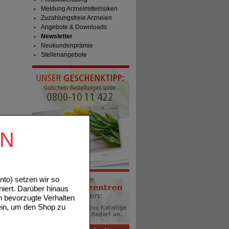
Meldung Arzneimittelrisiken
Zuzahlungsfreie Arzneien
Angebote & Downloads
Newsletter
Neukundenprämie
Stellenangebote
EN
to) setzen wir so
niert. Darüber hinaus
n bevorzugte Verhalten
ein, um den Shop zu