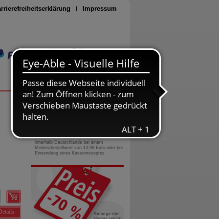
rrierefreiheitserklärung
Impressum
Seite drucken
0800-10 11 422
gebührenfreie Rufnummer
Versandkostenfrei
innerhalb Deutschlands bei einem
Mindestbestellwert von 13,99 Euro oder bei
Einsendung eines Kassenrezeptes
Details