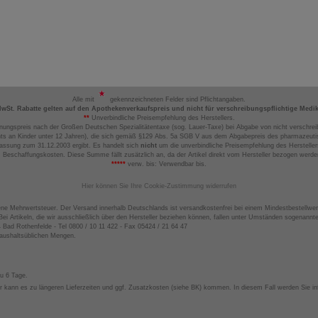
Alle mit
gekennzeichneten Felder sind Pflichtangaben.
MwSt. Rabatte gelten auf den Apothekenverkaufspreis und nicht für verschreibungspflichtige Medi
**
Unverbindliche Preisempfehlung des Herstellers.
nungspreis nach der Großen Deutschen Spezialitätentaxe (sog. Lauer-Taxe) bei Abgabe von nicht verschrei
ts an Kinder unter 12 Jahren), die sich gemäß §129 Abs. 5a SGB V aus dem Abgabepreis des pharmazeutis
assung zum 31.12.2003 ergibt. Es handelt sich
nicht
um die unverbindliche Preisempfehlung des Hersteller
 Beschaffungskosten. Diese Summe fällt zusätzlich an, da der Artikel direkt vom Hersteller bezogen werd
*****
verw. bis: Verwendbar bis.
Hier können Sie Ihre Cookie-Zustimmung widerrufen
ene Mehrwertsteuer. Der Versand innerhalb Deutschlands ist versandkostenfrei bei einem Mindestbestellwer
ei Artikeln, die wir ausschließlich über den Hersteller beziehen können, fallen unter Umständen sogenann
4 Bad Rothenfelde - Tel 0800 / 10 11 422 - Fax 05424 / 21 64 47
haushaltsüblichen Mengen.
zu 6 Tage.
 kann es zu längeren Lieferzeiten und ggf. Zusatzkosten (siehe BK) kommen. In diesem Fall werden Sie inf