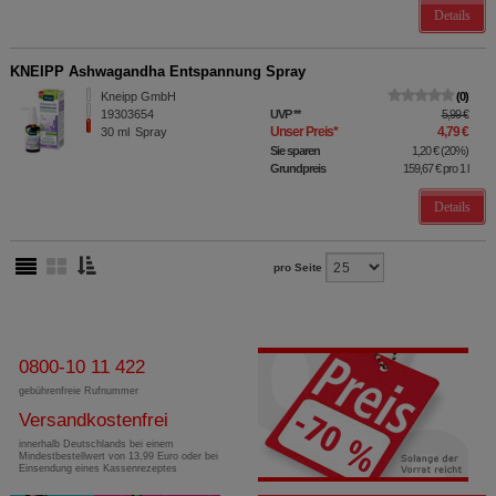
Details
KNEIPP Ashwagandha Entspannung Spray
Kneipp GmbH
0
19303654
UVP
**
5,99 €
Unser Preis
*
4,79 €
30
ml
Spray
Sie sparen
1,20 €
(
20%
)
Grundpreis
159,67 €
pro 1 l
Details
pro Seite
0800-10 11 422
gebührenfreie Rufnummer
Versandkostenfrei
innerhalb Deutschlands bei einem
Mindestbestellwert von 13,99 Euro oder bei
Einsendung eines Kassenrezeptes