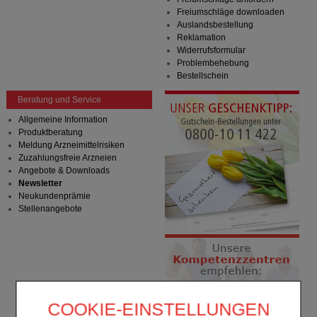
Freiumschläge downloaden
Auslandsbestellung
Reklamation
Widerrufsformular
Problembehebung
Bestellschein
Beratung und Service
Allgemeine Information
Produktberatung
Meldung Arzneimittelrisiken
Zuzahlungsfreie Arzneien
Angebote & Downloads
Newsletter
Neukundenprämie
Stellenangebote
COOKIE-EINSTELLUNGEN