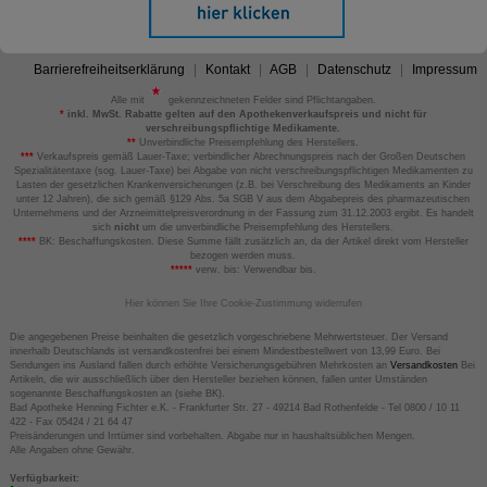
Barrierefreiheitserklärung
Kontakt
AGB
Datenschutz
Impressum
Alle mit
gekennzeichneten Felder sind Pflichtangaben.
*
inkl. MwSt. Rabatte gelten auf den Apothekenverkaufspreis und nicht für
verschreibungspflichtige Medikamente.
**
Unverbindliche Preisempfehlung des Herstellers.
***
Verkaufspreis gemäß Lauer-Taxe; verbindlicher Abrechnungspreis nach der Großen Deutschen
Spezialitätentaxe (sog. Lauer-Taxe) bei Abgabe von nicht verschreibungspflichtigen Medikamenten zu
Lasten der gesetzlichen Krankenversicherungen (z.B. bei Verschreibung des Medikaments an Kinder
unter 12 Jahren), die sich gemäß §129 Abs. 5a SGB V aus dem Abgabepreis des pharmazeutischen
Unternehmens und der Arzneimittelpreisverordnung in der Fassung zum 31.12.2003 ergibt. Es handelt
sich
nicht
um die unverbindliche Preisempfehlung des Herstellers.
****
BK: Beschaffungskosten. Diese Summe fällt zusätzlich an, da der Artikel direkt vom Hersteller
bezogen werden muss.
*****
verw. bis: Verwendbar bis.
Hier können Sie Ihre Cookie-Zustimmung widerrufen
Die angegebenen Preise beinhalten die gesetzlich vorgeschriebene Mehrwertsteuer. Der Versand
innerhalb Deutschlands ist versandkostenfrei bei einem Mindestbestellwert von 13,99 Euro. Bei
Sendungen ins Ausland fallen durch erhöhte Versicherungsgebühren Mehrkosten an
Versandkosten
Bei
Artikeln, die wir ausschließlich über den Hersteller beziehen können, fallen unter Umständen
sogenannte Beschaffungskosten an (siehe BK).
Bad Apotheke Henning Fichter e.K. - Frankfurter Str. 27 - 49214 Bad Rothenfelde - Tel 0800 / 10 11
422 - Fax 05424 / 21 64 47
Preisänderungen und Irrtümer sind vorbehalten. Abgabe nur in haushaltsüblichen Mengen.
Alle Angaben ohne Gewähr.
Verfügbarkeit: