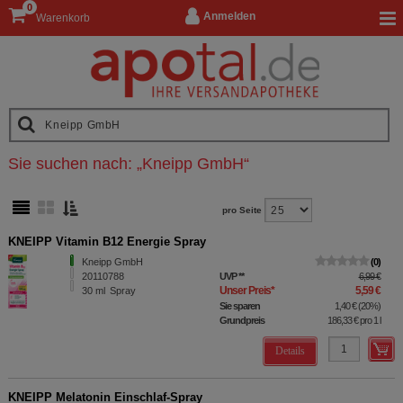
0
Anmelden
Warenkorb
Sie suchen nach:
„
Kneipp GmbH
“
pro Seite
KNEIPP Vitamin B12 Energie Spray
Kneipp GmbH
0
20110788
UVP
**
6,99 €
Unser Preis
*
5,59 €
30
ml
Spray
Sie sparen
1,40 €
(
20%
)
Grundpreis
186,33 €
pro 1 l
Details
KNEIPP Melatonin Einschlaf-Spray