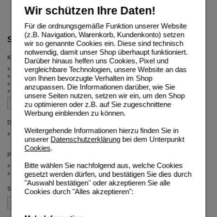
Wir schützen Ihre Daten!
Für die ordnungsgemäße Funktion unserer Website
(z.B. Navigation, Warenkorb, Kundenkonto) setzen
Suche verfeinern
wir so genannte Cookies ein. Diese sind technisch
notwendig, damit unser Shop überhaupt funktioniert.
Kategorien
Darüber hinaus helfen uns Cookies, Pixel und
vergleichbare Technologien, unsere Website an das
Kneipp (2)
Einschlafen & Jetlag (1)
von Ihnen bevorzugte Verhalten im Shop
Vitamine - Mineralien (1)
anzupassen. Die Informationen darüber, wie Sie
Nahrungsergänzung (1)
unsere Seiten nutzen, setzen wir ein, um den Shop
zu optimieren oder z.B. auf Sie zugeschnittene
Werbung einblenden zu können.
Darreichungsform
Weitergehende Informationen hierzu finden Sie in
Spray
unserer
Datenschutzerklärung
bei dem Unterpunkt
(auswahl entfernen)
Cookies
.
Preis
Bitte wählen Sie nachfolgend aus, welche Cookies
< 5.60 (4)
gesetzt werden dürfen, und bestätigen Sie dies durch
>= 5.60 (1)
"Auswahl bestätigen" oder akzeptieren Sie alle
Sortieren nach
Cookies durch "Alles akzeptieren":