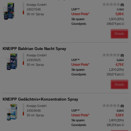
Kneipp GmbH
0
18027548
UVP
**
7,49 €
Unser Preis
*
5,99 €
30
ml
Spray
Sie sparen
1,50 €
(
20%
)
Grundpreis
199,67 €
pro 1 l
Details
KNEIPP Baldrian Gute Nacht Spray
Kneipp GmbH
0
19303625
UVP
**
5,99 €
Unser Preis
*
4,79 €
30
ml
Spray
Sie sparen
1,20 €
(
20%
)
Grundpreis
159,67 €
pro 1 l
Details
KNEIPP Gedächtnis+Konzentration Spray
Kneipp GmbH
0
19303648
UVP
**
6,99 €
Unser Preis
*
5,59 €
30
ml
Spray
Sie sparen
1,40 €
(
20%
)
Grundpreis
186,33 €
pro 1 l