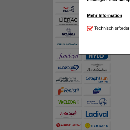
Mehr Information
Technisch Notwendi
Technisch erforder
notwendig sind (z.B. N
Komfort:
Diese Cookie
beispielsweise für di
Spracheinstellung) an
Inhalte anzuzeigen un
Statistik & Tracking:
H
sammeln, mit deren Hil
auch die Werbung auf Dr
teilweise an Dritte wi