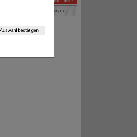
nserer Website
Auswahl bestätigen
tet werden kann.
estalten,
rhaltensweisen (z.B.
nisse zugeschrittene
ng unserer Website
uf unserer Website aber
, dass Daten hierfür