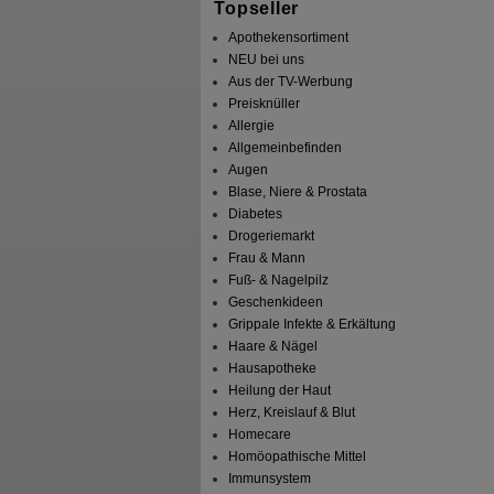
Topseller
Apothekensortiment
NEU bei uns
Aus der TV-Werbung
Preisknüller
Allergie
Allgemeinbefinden
Augen
Blase, Niere & Prostata
Diabetes
Drogeriemarkt
Frau & Mann
Fuß- & Nagelpilz
Geschenkideen
Grippale Infekte & Erkältung
Haare & Nägel
Hausapotheke
Heilung der Haut
Herz, Kreislauf & Blut
Homecare
Homöopathische Mittel
Immunsystem