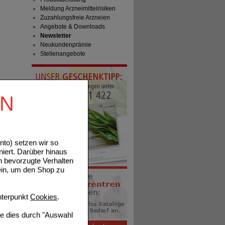
Meldung Arzneimittelrisiken
Zuzahlungsfreie Arzneien
Angebote & Downloads
Newsletter
Neukundenprämie
Stellenangebote
EN
to) setzen wir so
niert. Darüber hinaus
n bevorzugte Verhalten
ein, um den Shop zu
terpunkt
Cookies
.
ie dies durch "Auswahl