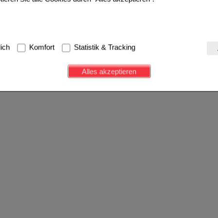
g:
Hierbei handelt es sich um Cookies, die für die Grundfunktionen u
lich
Komfort
Statistik & Tracking
avigation, Warenkorb, Kundenkonto), weshalb auf diese nicht verzich
s werden genutzt um das Einkaufserlebnis noch ansprechender zu g
Alles akzeptieren
e Wiedererkennung des Besuchers oder unsere Seite an bevorzugte Ve
zupassen. Komfort-Cookies ermöglichen es uns auch auf Ihre Bedürf
d unser Partnerprogramm zu betreiben.
ierüber lassen sich Informationen über die Art und Weise der Nutzu
fe wir unsere Website weiter für Sie optimieren können, den Inhalt a
ittseiten möglichst relevant für Sie zu gestalten. Bitte beachten Sie
e z.B. Google oder soziale Medien übertragen werden.