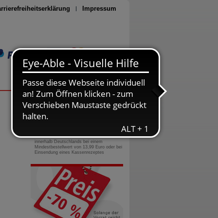
rrierefreiheitserklärung
Impressum
Seite drucken
0800-10 11 422
gebührenfreie Rufnummer
Versandkostenfrei
innerhalb Deutschlands bei einem
Mindestbestellwert von 13,99 Euro oder bei
Einsendung eines Kassenrezeptes