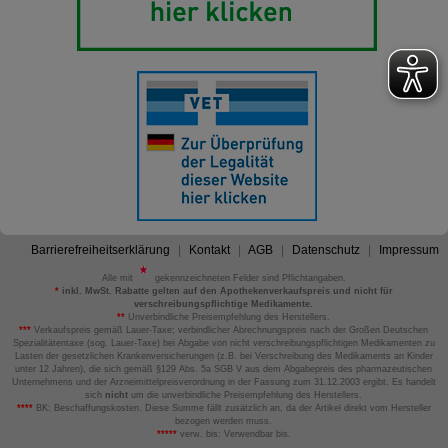
Barrierefreiheitserklärung
Kontakt
AGB
Datenschutz
Impressum
Alle mit
gekennzeichneten Felder sind Pflichtangaben.
*
inkl. MwSt. Rabatte gelten auf den Apothekenverkaufspreis und nicht für
verschreibungspflichtige Medikamente.
**
Unverbindliche Preisempfehlung des Herstellers.
***
Verkaufspreis gemäß Lauer-Taxe; verbindlicher Abrechnungspreis nach der Großen Deutschen
Spezialitätentaxe (sog. Lauer-Taxe) bei Abgabe von nicht verschreibungspflichtigen Medikamenten zu
Lasten der gesetzlichen Krankenversicherungen (z.B. bei Verschreibung des Medikaments an Kinder
unter 12 Jahren), die sich gemäß §129 Abs. 5a SGB V aus dem Abgabepreis des pharmazeutischen
Unternehmens und der Arzneimittelpreisverordnung in der Fassung zum 31.12.2003 ergibt. Es handelt
sich
nicht
um die unverbindliche Preisempfehlung des Herstellers.
****
BK: Beschaffungskosten. Diese Summe fällt zusätzlich an, da der Artikel direkt vom Hersteller
bezogen werden muss.
*****
verw. bis: Verwendbar bis.