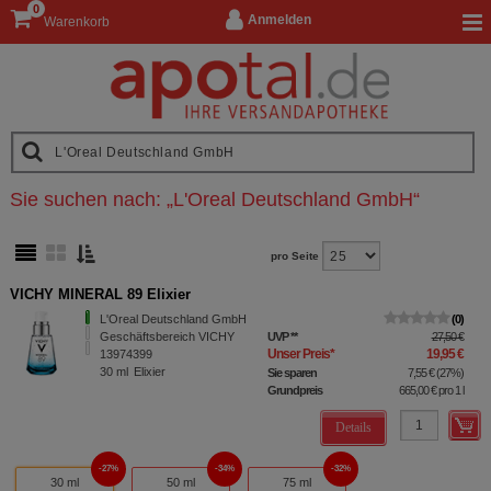
0
Anmelden
Warenkorb
Sie suchen nach:
„
L'Oreal Deutschland GmbH
“
pro Seite
VICHY MINERAL 89 Elixier
L'Oreal Deutschland GmbH
0
Geschäftsbereich VICHY
UVP
**
27,50 €
Unser Preis
*
19,95 €
13974399
30
ml
Elixier
Sie sparen
7,55 €
(
27%
)
Grundpreis
665,00 €
pro 1 l
Details
27%
34%
32%
30 ml
50 ml
75 ml