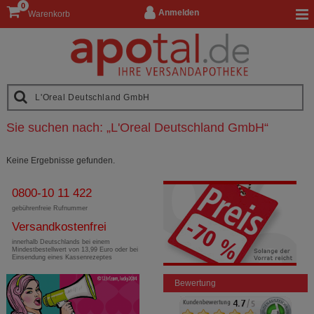
0
Anmelden
Warenkorb
Sie suchen nach:
„
L'Oreal Deutschland GmbH
“
Keine Ergebnisse gefunden.
0800-10 11 422
gebührenfreie Rufnummer
Versandkostenfrei
innerhalb Deutschlands bei einem
Mindestbestellwert von 13,99 Euro oder bei
Einsendung eines Kassenrezeptes
Bewertung