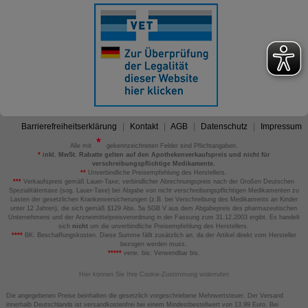
Barrierefreiheitserklärung
Kontakt
AGB
Datenschutz
Impressum
Alle mit
gekennzeichneten Felder sind Pflichtangaben.
*
inkl. MwSt. Rabatte gelten auf den Apothekenverkaufspreis und nicht für
verschreibungspflichtige Medikamente.
**
Unverbindliche Preisempfehlung des Herstellers.
***
Verkaufspreis gemäß Lauer-Taxe; verbindlicher Abrechnungspreis nach der Großen Deutschen
Spezialitätentaxe (sog. Lauer-Taxe) bei Abgabe von nicht verschreibungspflichtigen Medikamenten zu
Lasten der gesetzlichen Krankenversicherungen (z.B. bei Verschreibung des Medikaments an Kinder
unter 12 Jahren), die sich gemäß §129 Abs. 5a SGB V aus dem Abgabepreis des pharmazeutischen
Unternehmens und der Arzneimittelpreisverordnung in der Fassung zum 31.12.2003 ergibt. Es handelt
sich
nicht
um die unverbindliche Preisempfehlung des Herstellers.
****
BK: Beschaffungskosten. Diese Summe fällt zusätzlich an, da der Artikel direkt vom Hersteller
bezogen werden muss.
*****
verw. bis: Verwendbar bis.
Hier können Sie Ihre Cookie-Zustimmung widerrufen
Die angegebenen Preise beinhalten die gesetzlich vorgeschriebene Mehrwertsteuer. Der Versand
innerhalb Deutschlands ist versandkostenfrei bei einem Mindestbestellwert von 13,99 Euro. Bei