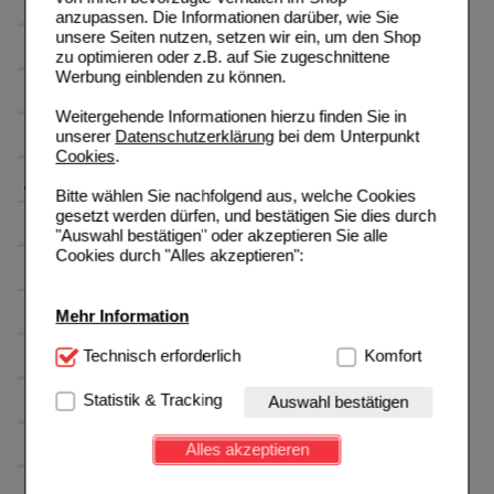
anzupassen. Die Informationen darüber, wie Sie
unsere Seiten nutzen, setzen wir ein, um den Shop
zu optimieren oder z.B. auf Sie zugeschnittene
Werbung einblenden zu können.
Weitergehende Informationen hierzu finden Sie in
unserer
Datenschutzerklärung
bei dem Unterpunkt
Cookies
.
Bitte wählen Sie nachfolgend aus, welche Cookies
gesetzt werden dürfen, und bestätigen Sie dies durch
"Auswahl bestätigen" oder akzeptieren Sie alle
Cookies durch "Alles akzeptieren":
Mehr Information
Technisch Notwendig:
Technisch erforderlich
Hierbei handelt es sich um
Komfort
Cookies, die für die Grundfunktionen unserer
Website notwendig sind (z.B. Navigation, Warenkorb,
Statistik & Tracking
Auswahl bestätigen
Kundenkonto), weshalb auf diese nicht verzichtet
werden kann.
Alles akzeptieren
Komfort:
Diese Cookies werden genutzt um das