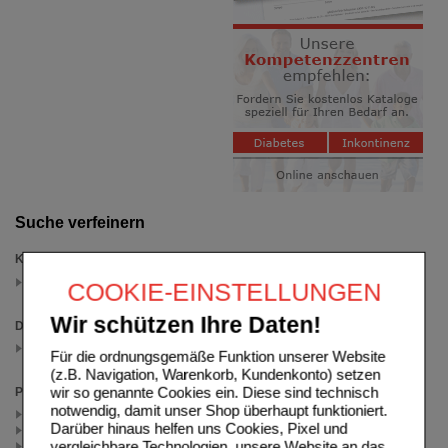
Suche verfeinern
Kategorien
trockene Haut
COOKIE-EINSTELLUNGEN
(auswahl entfernen)
Wir schützen Ihre Daten!
Darreichungsform
Balsam
Für die ordnungsgemäße Funktion unserer Website
(auswahl entfernen)
(z.B. Navigation, Warenkorb, Kundenkonto) setzen
wir so genannte Cookies ein. Diese sind technisch
Packungsgröße
notwendig, damit unser Shop überhaupt funktioniert.
88 ml (1)
Darüber hinaus helfen uns Cookies, Pixel und
50 ml (1)
vergleichbare Technologien, unsere Website an das
400 ml (1)