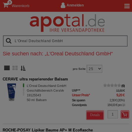
0
Anmelden
Warenkorb
Sie suchen nach:
„
L'Oreal Deutschland GmbH
“
pro Seite
CERAVE ultra reparierender Balsam
L'Oreal Deutschland GmbH
0
Geschäftsbereich CeraVe
UVP
**
11,50 €
Unser Preis
*
9,20 €
19125543
50
ml
Balsam
Sie sparen
2,30 €
(
20%
)
Grundpreis
184,00 €
pro 1 l
Details
ROCHE-POSAY Lipikar Baume AP+ M Ecoflasche