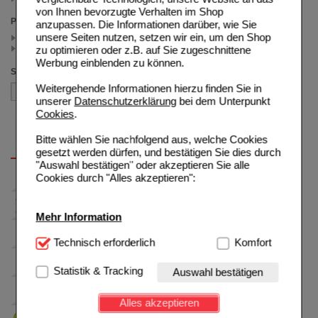
von Ihnen bevorzugte Verhalten im Shop
Preis
anzupassen. Die Informationen darüber, wie Sie
unsere Seiten nutzen, setzen wir ein, um den Shop
< 16.00 (2)
>= 16.00 (1)
zu optimieren oder z.B. auf Sie zugeschnittene
Werbung einblenden zu können.
Sortieren nach
Weitergehende Informationen hierzu finden Sie in
unserer
Datenschutzerklärung
bei dem Unterpunkt
Cookies
.
Bitte wählen Sie nachfolgend aus, welche Cookies
gesetzt werden dürfen, und bestätigen Sie dies durch
"Auswahl bestätigen" oder akzeptieren Sie alle
Cookies durch "Alles akzeptieren":
Mehr Information
Technisch Notwendig:
Technisch erforderlich
Hierbei handelt es sich um
Komfort
Cookies, die für die Grundfunktionen unserer
Website notwendig sind (z.B. Navigation, Warenkorb,
Statistik & Tracking
Auswahl bestätigen
Kundenkonto), weshalb auf diese nicht verzichtet
werden kann.
Alles akzeptieren