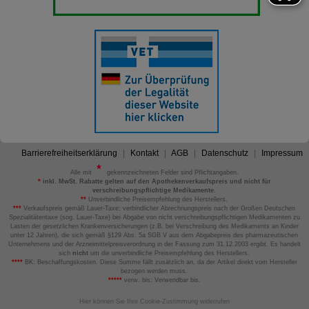
Barrierefreiheitserklärung
Kontakt
AGB
Datenschutz
Impressum
Alle mit
gekennzeichneten Felder sind Pflichtangaben.
*
inkl. MwSt. Rabatte gelten auf den Apothekenverkaufspreis und nicht für
verschreibungspflichtige Medikamente.
**
Unverbindliche Preisempfehlung des Herstellers.
***
Verkaufspreis gemäß Lauer-Taxe; verbindlicher Abrechnungspreis nach der Großen Deutschen
Spezialitätentaxe (sog. Lauer-Taxe) bei Abgabe von nicht verschreibungspflichtigen Medikamenten zu
Lasten der gesetzlichen Krankenversicherungen (z.B. bei Verschreibung des Medikaments an Kinder
unter 12 Jahren), die sich gemäß §129 Abs. 5a SGB V aus dem Abgabepreis des pharmazeutischen
Unternehmens und der Arzneimittelpreisverordnung in der Fassung zum 31.12.2003 ergibt. Es handelt
sich
nicht
um die unverbindliche Preisempfehlung des Herstellers.
****
BK: Beschaffungskosten. Diese Summe fällt zusätzlich an, da der Artikel direkt vom Hersteller
bezogen werden muss.
*****
verw. bis: Verwendbar bis.
Hier können Sie Ihre Cookie-Zustimmung widerrufen