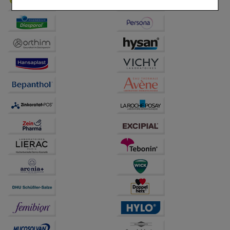
Komfort:
Diese Cookies werden genutzt um das
Einkaufserlebnis noch ansprechender zu gestalten,
beispielsweise für die Wiedererkennung des
Besuchers oder unsere Seite an bevorzugte
Verhaltensweisen (z.B. Spracheinstellung)
anzupassen. Komfort-Cookies ermöglichen es uns
auch auf Ihre Bedürfnisse zugeschrittene Inhalte
anzuzeigen und unser Partnerprogramm zu
betreiben.
Statistik & Tracking:
Hierüber lassen sich
Informationen über die Art und Weise der Nutzung
unserer Website sammeln, mit deren Hilfe wir unsere
Website weiter für Sie optimieren können, den Inhalt
auf unserer Website aber auch die Werbung auf
Drittseiten möglichst relevant für Sie zu gestalten.
Bitte beachten Sie, dass Daten hierfür teilweise an
Dritte wie z.B. Google oder soziale Medien
übertragen werden.