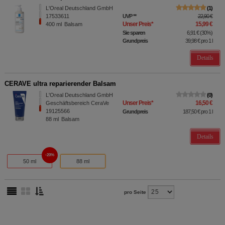
L'Oreal Deutschland GmbH
1
17533611
UVP
**
22,90 €
Unser Preis
*
15,99 €
400
ml
Balsam
Sie sparen
6,91 €
(
30%
)
Grundpreis
39,98 €
pro 1 l
Details
CERAVE ultra reparierender Balsam
L'Oreal Deutschland GmbH
0
Unser Preis
*
16,50 €
Geschäftsbereich CeraVe
19125566
Grundpreis
187,50 €
pro 1 l
88
ml
Balsam
Details
20%
50 ml
88 ml
pro Seite