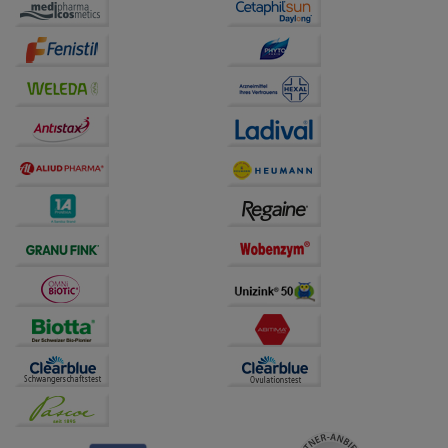
auf unserer Website aber auch die Werbung auf
Drittseiten möglichst relevant für Sie zu gestalten.
Bitte beachten Sie, dass Daten hierfür teilweise an
Dritte wie z.B. Google oder soziale Medien
übertragen werden.