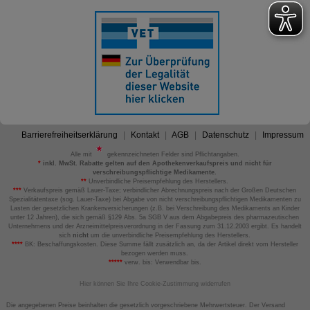
Barrierefreiheitserklärung
Kontakt
AGB
Datenschutz
Impressum
Alle mit
gekennzeichneten Felder sind Pflichtangaben.
*
inkl. MwSt. Rabatte gelten auf den Apothekenverkaufspreis und nicht für
verschreibungspflichtige Medikamente.
**
Unverbindliche Preisempfehlung des Herstellers.
***
Verkaufspreis gemäß Lauer-Taxe; verbindlicher Abrechnungspreis nach der Großen Deutschen
Spezialitätentaxe (sog. Lauer-Taxe) bei Abgabe von nicht verschreibungspflichtigen Medikamenten zu
Lasten der gesetzlichen Krankenversicherungen (z.B. bei Verschreibung des Medikaments an Kinder
unter 12 Jahren), die sich gemäß §129 Abs. 5a SGB V aus dem Abgabepreis des pharmazeutischen
Unternehmens und der Arzneimittelpreisverordnung in der Fassung zum 31.12.2003 ergibt. Es handelt
sich
nicht
um die unverbindliche Preisempfehlung des Herstellers.
****
BK: Beschaffungskosten. Diese Summe fällt zusätzlich an, da der Artikel direkt vom Hersteller
bezogen werden muss.
*****
verw. bis: Verwendbar bis.
Hier können Sie Ihre Cookie-Zustimmung widerrufen
Die angegebenen Preise beinhalten die gesetzlich vorgeschriebene Mehrwertsteuer. Der Versand