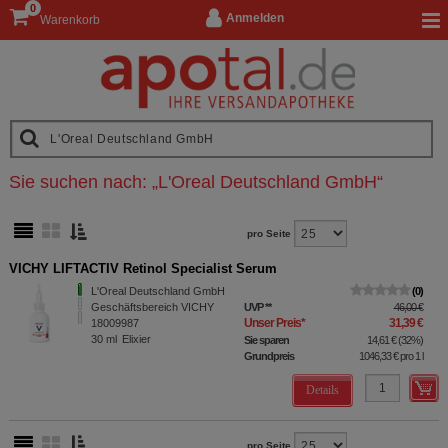
0
Anmelden
Warenkorb
Sie suchen nach:
„
L'Oreal Deutschland GmbH
“
pro Seite
VICHY LIFTACTIV Retinol Specialist Serum
L'Oreal Deutschland GmbH
0
Geschäftsbereich VICHY
UVP
**
46,00 €
Unser Preis
*
31,39 €
18009987
30
ml
Elixier
Sie sparen
14,61 €
(
32%
)
Grundpreis
1046,33 €
pro 1 l
Details
pro Seite