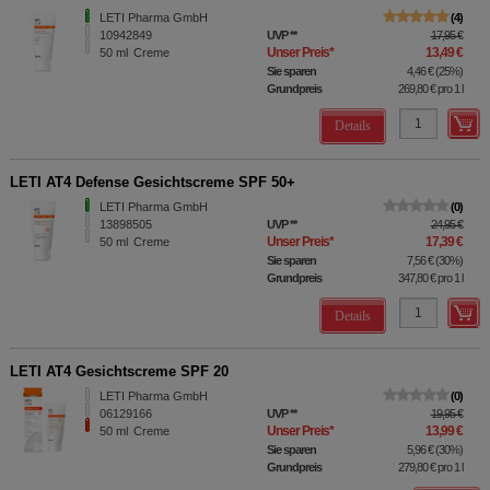
LETI Pharma GmbH
4
10942849
UVP
**
17,95 €
Unser Preis
*
13,49 €
50
ml
Creme
Sie sparen
4,46 €
(
25%
)
Grundpreis
269,80 €
pro 1 l
Details
LETI AT4 Defense Gesichtscreme SPF 50+
LETI Pharma GmbH
0
13898505
UVP
**
24,95 €
Unser Preis
*
17,39 €
50
ml
Creme
Sie sparen
7,56 €
(
30%
)
Grundpreis
347,80 €
pro 1 l
Details
LETI AT4 Gesichtscreme SPF 20
LETI Pharma GmbH
0
06129166
UVP
**
19,95 €
Unser Preis
*
13,99 €
50
ml
Creme
Sie sparen
5,96 €
(
30%
)
Grundpreis
279,80 €
pro 1 l