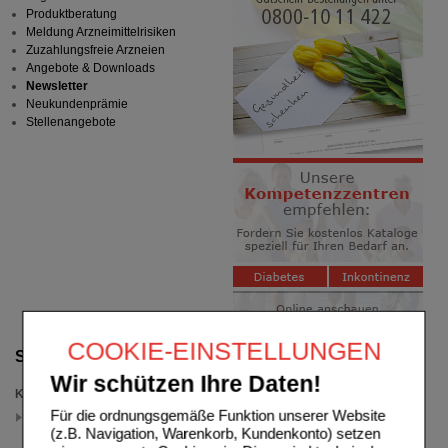
Produktberatung
Meldung Arzneimittelrisiken
Zuzahlungsfreie Arzneien
Angebote & Downloads
Newsletter
Neukundenprämie
Stellenangebote
COOKIE-EINSTELLUNGEN
Suche verfeinern
Wir schützen Ihre Daten!
Kategorien
Für die ordnungsgemäße Funktion unserer Website
Juckreiz & Ekzeme
(auswahl entfernen)
(z.B. Navigation, Warenkorb, Kundenkonto) setzen