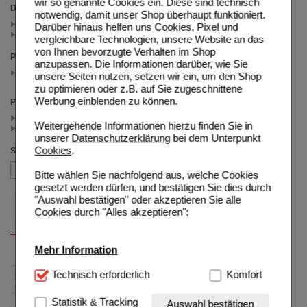
wir so genannte Cookies ein. Diese sind technisch
Darreichungsform
notwendig, damit unser Shop überhaupt funktioniert.
Creme (3)
Darüber hinaus helfen uns Cookies, Pixel und
Gel (1)
vergleichbare Technologien, unsere Website an das
von Ihnen bevorzugte Verhalten im Shop
Packungsgröße
anzupassen. Die Informationen darüber, wie Sie
50 ml
unsere Seiten nutzen, setzen wir ein, um den Shop
(auswahl entfernen)
zu optimieren oder z.B. auf Sie zugeschnittene
Werbung einblenden zu können.
Preis
< 15.00 (2)
Weitergehende Informationen hierzu finden Sie in
>= 15.00 (2)
unserer
Datenschutzerklärung
bei dem Unterpunkt
Cookies
.
Sortieren nach
Bitte wählen Sie nachfolgend aus, welche Cookies
gesetzt werden dürfen, und bestätigen Sie dies durch
"Auswahl bestätigen" oder akzeptieren Sie alle
Cookies durch "Alles akzeptieren":
Mehr Information
Technisch Notwendig:
Technisch erforderlich
Hierbei handelt es sich um
Komfort
Cookies, die für die Grundfunktionen unserer
Website notwendig sind (z.B. Navigation, Warenkorb,
Statistik & Tracking
Auswahl bestätigen