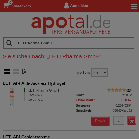
0
Anmelden
Warenkorb
Sie suchen nach:
„
LETI Pharma GmbH
“
pro Seite
LETI AT4 Anti-Juckreiz Hydrogel
LETI Pharma GmbH
23
15252960
UVP
**
24,95 €
Unser Preis
*
16,83 €
50
ml
Gel
Sie sparen
8,12 €
(
33%
)
Grundpreis
336,60 €
pro 1 l
Details
LETI AT4 Gesichtscreme