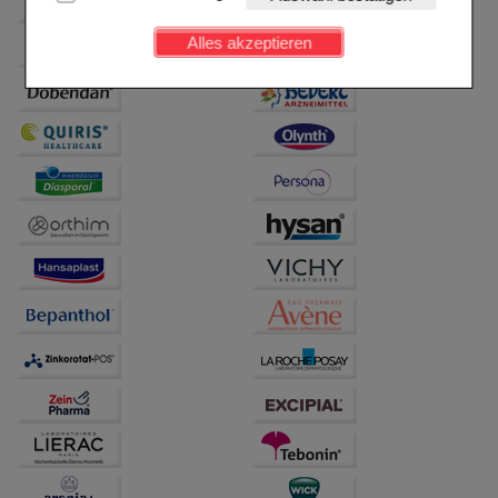
Kundenkonto), weshalb auf diese nicht verzichtet
werden kann.
Alles akzeptieren
Komfort:
Diese Cookies werden genutzt um das
Einkaufserlebnis noch ansprechender zu gestalten,
beispielsweise für die Wiedererkennung des
Besuchers oder unsere Seite an bevorzugte
Verhaltensweisen (z.B. Spracheinstellung)
anzupassen. Komfort-Cookies ermöglichen es uns
auch auf Ihre Bedürfnisse zugeschrittene Inhalte
anzuzeigen und unser Partnerprogramm zu
betreiben.
Statistik & Tracking:
Hierüber lassen sich
Informationen über die Art und Weise der Nutzung
unserer Website sammeln, mit deren Hilfe wir unsere
Website weiter für Sie optimieren können, den Inhalt
auf unserer Website aber auch die Werbung auf
Drittseiten möglichst relevant für Sie zu gestalten.
Bitte beachten Sie, dass Daten hierfür teilweise an
Dritte wie z.B. Google oder soziale Medien
übertragen werden.