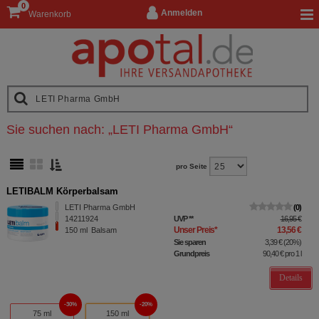
0
Anmelden
Warenkorb
Sie suchen nach:
„
LETI Pharma GmbH
“
pro Seite
LETIBALM Körperbalsam
LETI Pharma GmbH
0
14211924
UVP
**
16,95 €
Unser Preis
*
13,56 €
150
ml
Balsam
Sie sparen
3,39 €
(
20%
)
Grundpreis
90,40 €
pro 1 l
Details
30%
20%
75 ml
150 ml