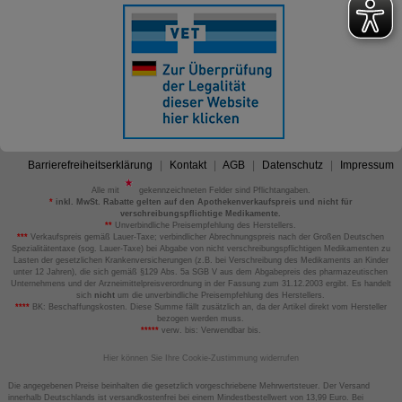
Barrierefreiheitserklärung
Kontakt
AGB
Datenschutz
Impressum
Alle mit
gekennzeichneten Felder sind Pflichtangaben.
*
inkl. MwSt. Rabatte gelten auf den Apothekenverkaufspreis und nicht für
verschreibungspflichtige Medikamente.
**
Unverbindliche Preisempfehlung des Herstellers.
***
Verkaufspreis gemäß Lauer-Taxe; verbindlicher Abrechnungspreis nach der Großen Deutschen
Spezialitätentaxe (sog. Lauer-Taxe) bei Abgabe von nicht verschreibungspflichtigen Medikamenten zu
Lasten der gesetzlichen Krankenversicherungen (z.B. bei Verschreibung des Medikaments an Kinder
unter 12 Jahren), die sich gemäß §129 Abs. 5a SGB V aus dem Abgabepreis des pharmazeutischen
Unternehmens und der Arzneimittelpreisverordnung in der Fassung zum 31.12.2003 ergibt. Es handelt
sich
nicht
um die unverbindliche Preisempfehlung des Herstellers.
****
BK: Beschaffungskosten. Diese Summe fällt zusätzlich an, da der Artikel direkt vom Hersteller
bezogen werden muss.
*****
verw. bis: Verwendbar bis.
Hier können Sie Ihre Cookie-Zustimmung widerrufen
Die angegebenen Preise beinhalten die gesetzlich vorgeschriebene Mehrwertsteuer. Der Versand
innerhalb Deutschlands ist versandkostenfrei bei einem Mindestbestellwert von 13,99 Euro. Bei