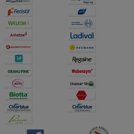
auf unserer Website aber auch die Werbung auf
Drittseiten möglichst relevant für Sie zu gestalten.
Bitte beachten Sie, dass Daten hierfür teilweise an
Dritte wie z.B. Google oder soziale Medien
übertragen werden.