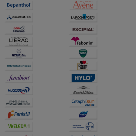
anzupassen. Komfort-Cookies ermöglichen es uns
auch auf Ihre Bedürfnisse zugeschrittene Inhalte
anzuzeigen und unser Partnerprogramm zu
betreiben.
Statistik & Tracking:
Hierüber lassen sich
Informationen über die Art und Weise der Nutzung
unserer Website sammeln, mit deren Hilfe wir unsere
Website weiter für Sie optimieren können, den Inhalt
auf unserer Website aber auch die Werbung auf
Drittseiten möglichst relevant für Sie zu gestalten.
Bitte beachten Sie, dass Daten hierfür teilweise an
Dritte wie z.B. Google oder soziale Medien
übertragen werden.