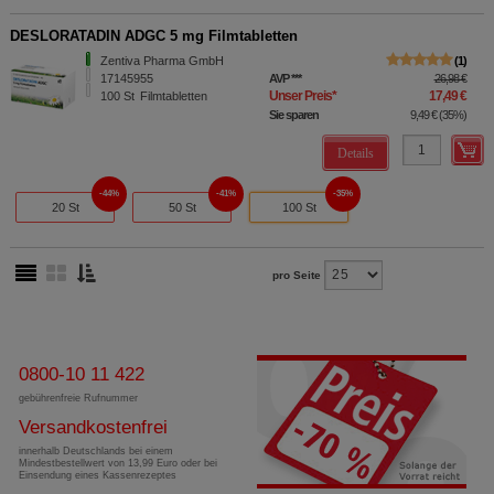
DESLORATADIN ADGC 5 mg Filmtabletten
Zentiva Pharma GmbH
1
17145955
AVP
***
26,98 €
Unser Preis
*
17,49 €
100
St
Filmtabletten
Sie sparen
9,49 €
(
35%
)
Details
44%
41%
35%
20 St
50 St
100 St
pro Seite
0800-10 11 422
gebührenfreie Rufnummer
Versandkostenfrei
innerhalb Deutschlands bei einem
Mindestbestellwert von 13,99 Euro oder bei
Einsendung eines Kassenrezeptes