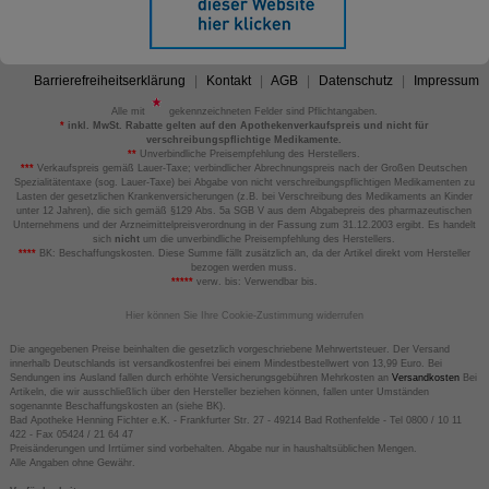
Barrierefreiheitserklärung
Kontakt
AGB
Datenschutz
Impressum
Alle mit
gekennzeichneten Felder sind Pflichtangaben.
*
inkl. MwSt. Rabatte gelten auf den Apothekenverkaufspreis und nicht für
verschreibungspflichtige Medikamente.
**
Unverbindliche Preisempfehlung des Herstellers.
***
Verkaufspreis gemäß Lauer-Taxe; verbindlicher Abrechnungspreis nach der Großen Deutschen
Spezialitätentaxe (sog. Lauer-Taxe) bei Abgabe von nicht verschreibungspflichtigen Medikamenten zu
Lasten der gesetzlichen Krankenversicherungen (z.B. bei Verschreibung des Medikaments an Kinder
unter 12 Jahren), die sich gemäß §129 Abs. 5a SGB V aus dem Abgabepreis des pharmazeutischen
Unternehmens und der Arzneimittelpreisverordnung in der Fassung zum 31.12.2003 ergibt. Es handelt
sich
nicht
um die unverbindliche Preisempfehlung des Herstellers.
****
BK: Beschaffungskosten. Diese Summe fällt zusätzlich an, da der Artikel direkt vom Hersteller
bezogen werden muss.
*****
verw. bis: Verwendbar bis.
Hier können Sie Ihre Cookie-Zustimmung widerrufen
Die angegebenen Preise beinhalten die gesetzlich vorgeschriebene Mehrwertsteuer. Der Versand
innerhalb Deutschlands ist versandkostenfrei bei einem Mindestbestellwert von 13,99 Euro. Bei
Sendungen ins Ausland fallen durch erhöhte Versicherungsgebühren Mehrkosten an
Versandkosten
Bei
Artikeln, die wir ausschließlich über den Hersteller beziehen können, fallen unter Umständen
sogenannte Beschaffungskosten an (siehe BK).
Bad Apotheke Henning Fichter e.K. - Frankfurter Str. 27 - 49214 Bad Rothenfelde - Tel 0800 / 10 11
422 - Fax 05424 / 21 64 47
Preisänderungen und Irrtümer sind vorbehalten. Abgabe nur in haushaltsüblichen Mengen.
Alle Angaben ohne Gewähr.