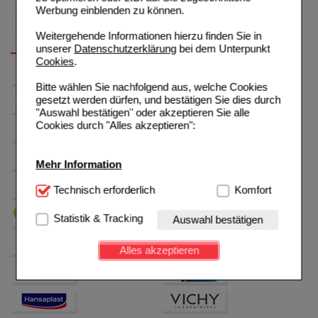
Werbung einblenden zu können.
Weitergehende Informationen hierzu finden Sie in
unserer
Datenschutzerklärung
bei dem Unterpunkt
Cookies
.
Bitte wählen Sie nachfolgend aus, welche Cookies
gesetzt werden dürfen, und bestätigen Sie dies durch
"Auswahl bestätigen" oder akzeptieren Sie alle
Cookies durch "Alles akzeptieren":
Mehr Information
Technisch Notwendig:
Technisch erforderlich
Hierbei handelt es sich um
Komfort
Cookies, die für die Grundfunktionen unserer
Website notwendig sind (z.B. Navigation, Warenkorb,
Statistik & Tracking
Auswahl bestätigen
Kundenkonto), weshalb auf diese nicht verzichtet
werden kann.
Alles akzeptieren
Komfort:
Diese Cookies werden genutzt um das
Einkaufserlebnis noch ansprechender zu gestalten,
beispielsweise für die Wiedererkennung des
Besuchers oder unsere Seite an bevorzugte
Verhaltensweisen (z.B. Spracheinstellung)