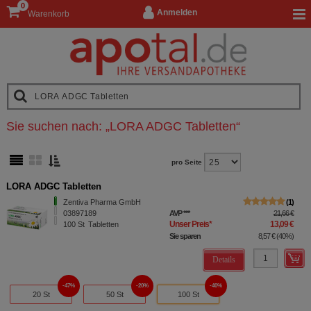
0
Anmelden
Warenkorb
Sie suchen nach:
„
LORA ADGC Tabletten
“
pro Seite
LORA ADGC Tabletten
Zentiva Pharma GmbH
1
03897189
AVP
***
21,66 €
Unser Preis
*
13,09 €
100
St
Tabletten
Sie sparen
8,57 €
(
40%
)
Details
47%
20%
40%
20 St
50 St
100 St