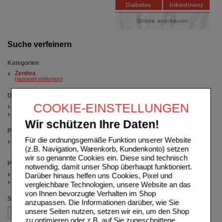
Suche verfeinern
Kategorien
Zentiva
(auswahl entfernen)
Darreichungsform
COOKIE-EINSTELLUNGEN
Filmtabletten (1)
Tabletten (1)
Wir schützen Ihre Daten!
Packungsgröße
Für die ordnungsgemäße Funktion unserer Website
100 St
(auswahl entfernen)
(z.B. Navigation, Warenkorb, Kundenkonto) setzen
wir so genannte Cookies ein. Diese sind technisch
Preis
notwendig, damit unser Shop überhaupt funktioniert.
< 15.00 (1)
Darüber hinaus helfen uns Cookies, Pixel und
>= 15.00 (1)
vergleichbare Technologien, unsere Website an das
von Ihnen bevorzugte Verhalten im Shop
Sortieren nach
anzupassen. Die Informationen darüber, wie Sie
unsere Seiten nutzen, setzen wir ein, um den Shop
zu optimieren oder z.B. auf Sie zugeschnittene