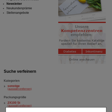
Newsletter
Neukundenprämie
Stellenangebote
Suche verfeinern
Kategorien
sonstige
(auswahl entfernen)
Packungsgröße
2X100 St
(auswahl entfernen)