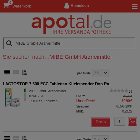
0
Anmelden
Warenkorb
Sie suchen nach:
„
MIBE GmbH Arzneimittel
“
pro Seite
LACTOSTOP 3.300 FCC Tabletten Klickspender Dop.Pa.
MIBE GmbH Arzneimittel
0
10941761
UVP
**
26,75 €
Unser Preis
*
19,90 €
2X100
St
Tabletten
Sie sparen
6,85 €
(
26%
)
MHD:
05/2027
Details
pro Seite