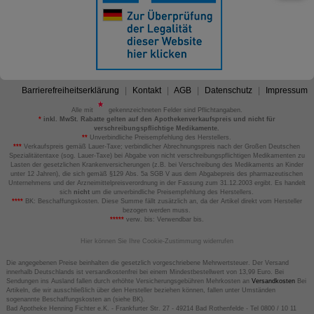
Barrierefreiheitserklärung
Kontakt
AGB
Datenschutz
Impressum
Alle mit
gekennzeichneten Felder sind Pflichtangaben.
*
inkl. MwSt. Rabatte gelten auf den Apothekenverkaufspreis und nicht für
verschreibungspflichtige Medikamente.
**
Unverbindliche Preisempfehlung des Herstellers.
***
Verkaufspreis gemäß Lauer-Taxe; verbindlicher Abrechnungspreis nach der Großen Deutschen
Spezialitätentaxe (sog. Lauer-Taxe) bei Abgabe von nicht verschreibungspflichtigen Medikamenten zu
Lasten der gesetzlichen Krankenversicherungen (z.B. bei Verschreibung des Medikaments an Kinder
unter 12 Jahren), die sich gemäß §129 Abs. 5a SGB V aus dem Abgabepreis des pharmazeutischen
Unternehmens und der Arzneimittelpreisverordnung in der Fassung zum 31.12.2003 ergibt. Es handelt
sich
nicht
um die unverbindliche Preisempfehlung des Herstellers.
****
BK: Beschaffungskosten. Diese Summe fällt zusätzlich an, da der Artikel direkt vom Hersteller
bezogen werden muss.
*****
verw. bis: Verwendbar bis.
Hier können Sie Ihre Cookie-Zustimmung widerrufen
Die angegebenen Preise beinhalten die gesetzlich vorgeschriebene Mehrwertsteuer. Der Versand
innerhalb Deutschlands ist versandkostenfrei bei einem Mindestbestellwert von 13,99 Euro. Bei
Sendungen ins Ausland fallen durch erhöhte Versicherungsgebühren Mehrkosten an
Versandkosten
Bei
Artikeln, die wir ausschließlich über den Hersteller beziehen können, fallen unter Umständen
sogenannte Beschaffungskosten an (siehe BK).
Bad Apotheke Henning Fichter e.K. - Frankfurter Str. 27 - 49214 Bad Rothenfelde - Tel 0800 / 10 11