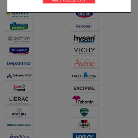
Komfort:
Diese Cookies werden genutzt um das
Einkaufserlebnis noch ansprechender zu gestalten,
beispielsweise für die Wiedererkennung des
Besuchers oder unsere Seite an bevorzugte
Verhaltensweisen (z.B. Spracheinstellung)
anzupassen. Komfort-Cookies ermöglichen es uns
auch auf Ihre Bedürfnisse zugeschrittene Inhalte
anzuzeigen und unser Partnerprogramm zu
betreiben.
Statistik & Tracking:
Hierüber lassen sich
Informationen über die Art und Weise der Nutzung
unserer Website sammeln, mit deren Hilfe wir unsere
Website weiter für Sie optimieren können, den Inhalt
auf unserer Website aber auch die Werbung auf
Drittseiten möglichst relevant für Sie zu gestalten.
Bitte beachten Sie, dass Daten hierfür teilweise an
Dritte wie z.B. Google oder soziale Medien
übertragen werden.