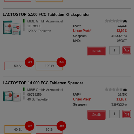
LACTOSTOP 5.500 FCC Tabletten Klickspender
MIBE GmbH Arzneimittel
0
11578989
UVP
**
17,75 €
Unser Preis
*
13,19 €
120
St
Tabletten
Sie sparen
4,56 €
(
26%
)
MHD:
06/2027
Details
20%
26%
50 St
120 St
LACTOSTOP 14.000 FCC Tabletten Spender
MIBE GmbH Arzneimittel
0
09718259
UVP
**
16,45 €
Unser Preis
*
13,16 €
40
St
Tabletten
Sie sparen
3,29 €
(
20%
)
Details
20%
26%
40 St
80 St