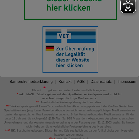
Barrierefreiheitserklärung
Kontakt
AGB
Datenschutz
Impressum
Alle mit
gekennzeichneten Felder sind Pflichtangaben.
*
inkl. MwSt. Rabatte gelten auf den Apothekenverkaufspreis und nicht für
verschreibungspflichtige Medikamente.
**
Unverbindliche Preisempfehlung des Herstellers.
***
Verkaufspreis gemäß Lauer-Taxe; verbindlicher Abrechnungspreis nach der Großen Deutschen
Spezialitätentaxe (sog. Lauer-Taxe) bei Abgabe von nicht verschreibungspflichtigen Medikamenten zu
Lasten der gesetzlichen Krankenversicherungen (z.B. bei Verschreibung des Medikaments an Kinder
unter 12 Jahren), die sich gemäß §129 Abs. 5a SGB V aus dem Abgabepreis des pharmazeutischen
Unternehmens und der Arzneimittelpreisverordnung in der Fassung zum 31.12.2003 ergibt. Es handelt
sich
nicht
um die unverbindliche Preisempfehlung des Herstellers.
****
BK: Beschaffungskosten. Diese Summe fällt zusätzlich an, da der Artikel direkt vom Hersteller
bezogen werden muss.
*****
verw. bis: Verwendbar bis.