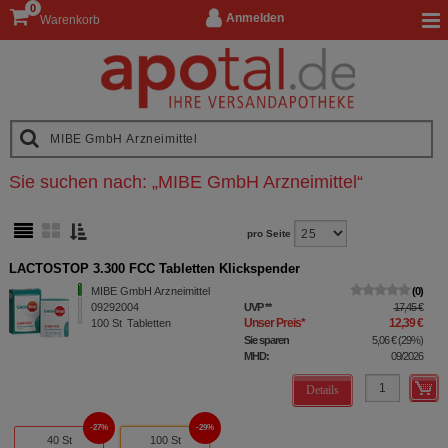
0
Anmelden
Warenkorb
Sie suchen nach:
„
MIBE GmbH Arzneimittel
“
pro Seite
LACTOSTOP 3.300 FCC Tabletten Klickspender
MIBE GmbH Arzneimittel
0
09292004
UVP
**
17,45 €
Unser Preis
*
12,39 €
100
St
Tabletten
Sie sparen
5,06 €
(
29%
)
MHD:
09/2026
Details
27%
29%
40 St
100 St