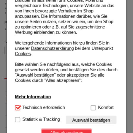
Darüber hinaus helfen uns Cookies, Pixel und
40 St (1)
vergleichbare Technologien, unsere Website an das
120 St (1)
von Ihnen bevorzugte Verhalten im Shop
100 St (1)
anzupassen. Die Informationen darüber, wie Sie
unsere Seiten nutzen, setzen wir ein, um den Shop
Preis
zu optimieren oder z.B. auf Sie zugeschnittene
11.00 - 14.99
Werbung einblenden zu können.
(auswahl entfernen)
Sortieren nach
Weitergehende Informationen hierzu finden Sie in
unserer
Datenschutzerklärung
bei dem Unterpunkt
Cookies
.
Bitte wählen Sie nachfolgend aus, welche Cookies
gesetzt werden dürfen, und bestätigen Sie dies durch
"Auswahl bestätigen" oder akzeptieren Sie alle
Cookies durch "Alles akzeptieren":
Mehr Information
Technisch Notwendig:
Technisch erforderlich
Hierbei handelt es sich um
Komfort
Cookies, die für die Grundfunktionen unserer
Website notwendig sind (z.B. Navigation, Warenkorb,
Statistik & Tracking
Auswahl bestätigen
Kundenkonto), weshalb auf diese nicht verzichtet
werden kann.
Alles akzeptieren