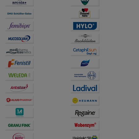
Statistik & Tracking:
Hierüber lassen sich
Informationen über die Art und Weise der Nutzung
unserer Website sammeln, mit deren Hilfe wir unsere
Website weiter für Sie optimieren können, den Inhalt
auf unserer Website aber auch die Werbung auf
Drittseiten möglichst relevant für Sie zu gestalten.
Bitte beachten Sie, dass Daten hierfür teilweise an
Dritte wie z.B. Google oder soziale Medien
übertragen werden.