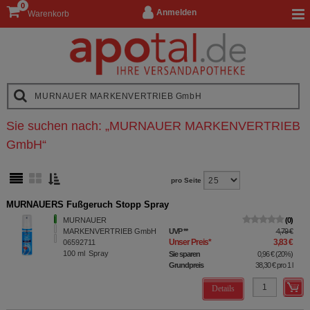
0
Anmelden
Warenkorb
Sie suchen nach:
„
MURNAUER MARKENVERTRIEB
GmbH
“
pro Seite
MURNAUERS Fußgeruch Stopp Spray
MURNAUER
0
MARKENVERTRIEB GmbH
UVP
**
4,79 €
Unser Preis
*
3,83 €
06592711
100
ml
Spray
Sie sparen
0,96 €
(
20%
)
Grundpreis
38,30 €
pro 1 l
Details