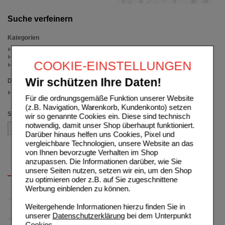
Suche verfeinern
Kategorien
Kristall Deo (1)
Fußspray & Puder (1)
COOKIE-EINSTELLUNGEN
Weitere Arzneimittel (1)
Wir schützen Ihre Daten!
Darreichungsform
Spray
Für die ordnungsgemäße Funktion unserer Website
(auswahl entfernen)
(z.B. Navigation, Warenkorb, Kundenkonto) setzen
Sortieren nach
wir so genannte Cookies ein. Diese sind technisch
notwendig, damit unser Shop überhaupt funktioniert.
Darüber hinaus helfen uns Cookies, Pixel und
vergleichbare Technologien, unsere Website an das
von Ihnen bevorzugte Verhalten im Shop
anzupassen. Die Informationen darüber, wie Sie
unsere Seiten nutzen, setzen wir ein, um den Shop
zu optimieren oder z.B. auf Sie zugeschnittene
Werbung einblenden zu können.
Weitergehende Informationen hierzu finden Sie in
unserer
Datenschutzerklärung
bei dem Unterpunkt
Cookies
.