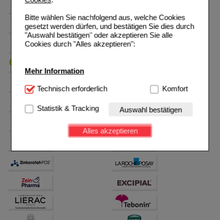
Bitte wählen Sie nachfolgend aus, welche Cookies
gesetzt werden dürfen, und bestätigen Sie dies durch
"Auswahl bestätigen" oder akzeptieren Sie alle
Cookies durch "Alles akzeptieren":
Mehr Information
Technisch Notwendig:
Technisch erforderlich
Hierbei handelt es sich um
Komfort
Cookies, die für die Grundfunktionen unserer
Website notwendig sind (z.B. Navigation, Warenkorb,
Statistik & Tracking
Auswahl bestätigen
Kundenkonto), weshalb auf diese nicht verzichtet
werden kann.
Alles akzeptieren
Komfort:
Diese Cookies werden genutzt um das
Einkaufserlebnis noch ansprechender zu gestalten,
beispielsweise für die Wiedererkennung des
Besuchers oder unsere Seite an bevorzugte
Verhaltensweisen (z.B. Spracheinstellung)
anzupassen. Komfort-Cookies ermöglichen es uns
auch auf Ihre Bedürfnisse zugeschrittene Inhalte
anzuzeigen und unser Partnerprogramm zu
betreiben.