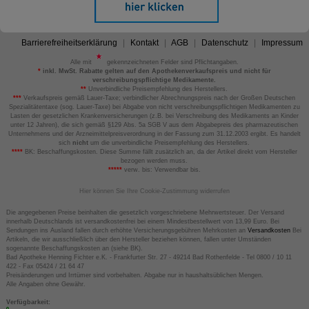
Barrierefreiheitserklärung
Kontakt
AGB
Datenschutz
Impressum
Alle mit
gekennzeichneten Felder sind Pflichtangaben.
*
inkl. MwSt. Rabatte gelten auf den Apothekenverkaufspreis und nicht für
verschreibungspflichtige Medikamente.
**
Unverbindliche Preisempfehlung des Herstellers.
***
Verkaufspreis gemäß Lauer-Taxe; verbindlicher Abrechnungspreis nach der Großen Deutschen
Spezialitätentaxe (sog. Lauer-Taxe) bei Abgabe von nicht verschreibungspflichtigen Medikamenten zu
Lasten der gesetzlichen Krankenversicherungen (z.B. bei Verschreibung des Medikaments an Kinder
unter 12 Jahren), die sich gemäß §129 Abs. 5a SGB V aus dem Abgabepreis des pharmazeutischen
Unternehmens und der Arzneimittelpreisverordnung in der Fassung zum 31.12.2003 ergibt. Es handelt
sich
nicht
um die unverbindliche Preisempfehlung des Herstellers.
****
BK: Beschaffungskosten. Diese Summe fällt zusätzlich an, da der Artikel direkt vom Hersteller
bezogen werden muss.
*****
verw. bis: Verwendbar bis.
Hier können Sie Ihre Cookie-Zustimmung widerrufen
Die angegebenen Preise beinhalten die gesetzlich vorgeschriebene Mehrwertsteuer. Der Versand
innerhalb Deutschlands ist versandkostenfrei bei einem Mindestbestellwert von 13,99 Euro. Bei
Sendungen ins Ausland fallen durch erhöhte Versicherungsgebühren Mehrkosten an
Versandkosten
Bei
Artikeln, die wir ausschließlich über den Hersteller beziehen können, fallen unter Umständen
sogenannte Beschaffungskosten an (siehe BK).
Bad Apotheke Henning Fichter e.K. - Frankfurter Str. 27 - 49214 Bad Rothenfelde - Tel 0800 / 10 11
422 - Fax 05424 / 21 64 47
Preisänderungen und Irrtümer sind vorbehalten. Abgabe nur in haushaltsüblichen Mengen.
Alle Angaben ohne Gewähr.
Verfügbarkeit: