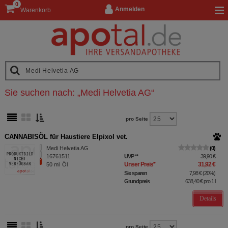
0
Anmelden
Warenkorb
Sie suchen nach:
„
Medi Helvetia AG
“
pro Seite
CANNABISÖL für Haustiere Elpixol vet.
Medi Helvetia AG
0
16761511
UVP
**
39,90 €
Unser Preis
*
31,92 €
50
ml
Öl
Sie sparen
7,98 €
(
20%
)
Grundpreis
638,40 €
pro 1 l
Details
pro Seite