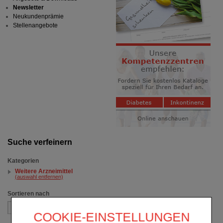
Newsletter
Neukundenprämie
Stellenangebote
Suche verfeinern
Kategorien
Weitere Arzneimittel
(auswahl entfernen)
Sortieren nach
COOKIE-EINSTELLUNGEN