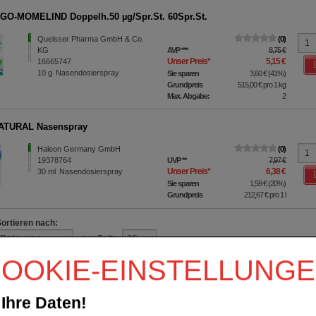
O-MOMELIND Doppelh.50 µg/Spr.St. 60Spr.St.
Queisser Pharma GmbH & Co.
0
KG
AVP
***
8,75 €
Unser Preis
*
5,15 €
16665747
10
g
Nasendosierspray
Sie sparen
3,60 €
(
41%
)
Grundpreis
515,00 €
pro 1 kg
Max. Abgabe:
2
ATURAL Nasenspray
Haleon Germany GmbH
0
19378764
UVP
**
7,97 €
Unser Preis
*
6,38 €
30
ml
Nasendosierspray
Sie sparen
1,59 €
(
20%
)
Grundpreis
212,67 €
pro 1 l
Sortieren nach:
pro Seite
OOKIE-EINSTELLUNG
Ihre Daten!