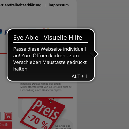
rrierefreiheitserklärung
Impressum
Seite drucken
0800-10 11 422
gebührenfreie Rufnummer
Versandkostenfrei
innerhalb Deutschlands bei einem
Mindestbestellwert von 13,99 Euro oder bei
Einsendung eines Kassenrezeptes
Details