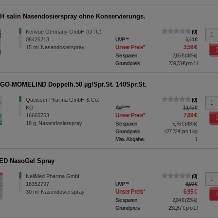
 salin Nasendosierspray ohne Konservierungs.
Kenvue Germany GmbH (OTC)
0
08425213
UVP
**
6,44 €
Unser Preis
*
3,59 €
15
ml
Nasendosierspray
Sie sparen
2,85 €
(
44%
)
Grundpreis
239,33 €
pro 1 l
O-MOMELIND Doppelh.50 µg/Spr.St. 140Spr.St.
Queisser Pharma GmbH & Co.
0
KG
AVP
***
13,45 €
Unser Preis
*
7,69 €
16665753
18
g
Nasendosierspray
Sie sparen
5,76 €
(
43%
)
Grundpreis
427,22 €
pro 1 kg
Max. Abgabe:
1
ED NasoGel Spray
NeilMed Pharma GmbH
0
18352797
UVP
**
8,99 €
Unser Preis
*
6,95 €
30
ml
Nasendosierspray
Sie sparen
2,04 €
(
23%
)
Grundpreis
231,67 €
pro 1 l