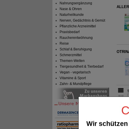
Nahrungsergänzung
ALLERG
Nase & Ohren
Naturheilkunde
Nerven, Gedächtnis & Gemüt
Pflanzliche Arzneimittel
Praxisbedarf
Raucherentwöhnung
Reise
Schlaf & Beruhigung
OTRIN
Schmerzmittel
Themen-Welten
Tiergesundheit & Tierbedarf
Vegan - vegetarisch
Vitamine & Sport
Zahn- & Mundpflege
C
Wir schützen 