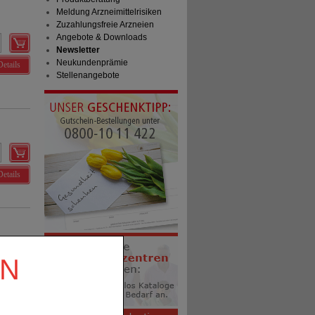
Meldung Arzneimittelrisiken
Zuzahlungsfreie Arzneien
Angebote & Downloads
Newsletter
Neukundenprämie
Details
Stellenangebote
Details
EN