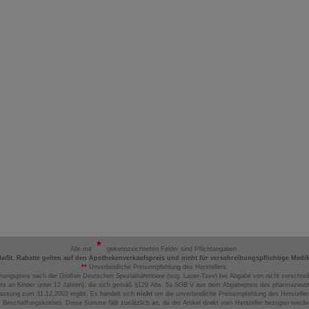
Alle mit
gekennzeichneten Felder sind Pflichtangaben.
MwSt. Rabatte gelten auf den Apothekenverkaufspreis und nicht für verschreibungspflichtige Medi
**
Unverbindliche Preisempfehlung des Herstellers.
nungspreis nach der Großen Deutschen Spezialitätentaxe (sog. Lauer-Taxe) bei Abgabe von nicht verschrei
ts an Kinder unter 12 Jahren), die sich gemäß §129 Abs. 5a SGB V aus dem Abgabepreis des pharmazeutis
assung zum 31.12.2003 ergibt. Es handelt sich
nicht
um die unverbindliche Preisempfehlung des Hersteller
 Beschaffungskosten. Diese Summe fällt zusätzlich an, da der Artikel direkt vom Hersteller bezogen werd