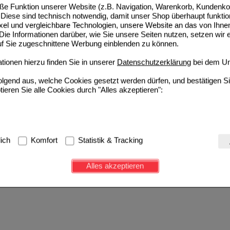
e Funktion unserer Website (z.B. Navigation, Warenkorb, Kundenkon
Diese sind technisch notwendig, damit unser Shop überhaupt funktio
ixel und vergleichbare Technologien, unsere Website an das von Ihne
ie Informationen darüber, wie Sie unsere Seiten nutzen, setzen wir 
auf Sie zugeschnittene Werbung einblenden zu können.
ionen hierzu finden Sie in unserer
Datenschutzerklärung
bei dem Un
folgend aus, welche Cookies gesetzt werden dürfen, und bestätigen S
tieren Sie alle Cookies durch "Alles akzeptieren":
g:
Hierbei handelt es sich um Cookies, die für die Grundfunktionen u
lich
Komfort
Statistik & Tracking
avigation, Warenkorb, Kundenkonto), weshalb auf diese nicht verzich
s werden genutzt um das Einkaufserlebnis noch ansprechender zu g
Alles akzeptieren
e Wiedererkennung des Besuchers oder unsere Seite an bevorzugte Ve
zupassen. Komfort-Cookies ermöglichen es uns auch auf Ihre Bedürf
d unser Partnerprogramm zu betreiben.
ierüber lassen sich Informationen über die Art und Weise der Nutzu
fe wir unsere Website weiter für Sie optimieren können, den Inhalt a
ittseiten möglichst relevant für Sie zu gestalten. Bitte beachten Sie