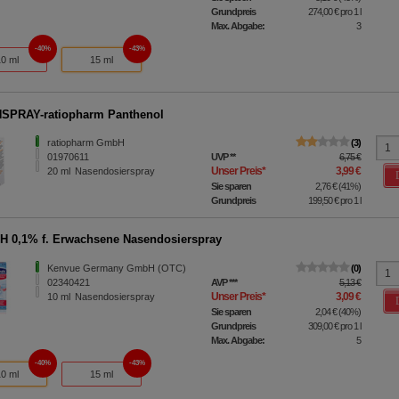
Grundpreis
274,00 €
pro 1 l
Max. Abgabe:
3
40%
43%
10 ml
15 ml
SPRAY-ratiopharm Panthenol
ratiopharm GmbH
3
01970611
UVP
**
6,75 €
Unser Preis
*
3,99 €
20
ml
Nasendosierspray
Sie sparen
2,76 €
(
41%
)
Grundpreis
199,50 €
pro 1 l
 0,1% f. Erwachsene Nasendosierspray
Kenvue Germany GmbH (OTC)
0
02340421
AVP
***
5,13 €
Unser Preis
*
3,09 €
10
ml
Nasendosierspray
Sie sparen
2,04 €
(
40%
)
Grundpreis
309,00 €
pro 1 l
Max. Abgabe:
5
40%
43%
10 ml
15 ml