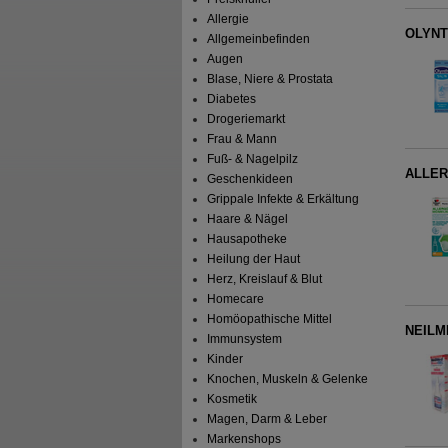
Allergie
OLYNTH
Allgemeinbefinden
Augen
Blase, Niere & Prostata
Diabetes
Drogeriemarkt
Frau & Mann
Fuß- & Nagelpilz
ALLERG
Geschenkideen
Grippale Infekte & Erkältung
Haare & Nägel
Hausapotheke
Heilung der Haut
Herz, Kreislauf & Blut
Homecare
Homöopathische Mittel
NEILM
Immunsystem
Kinder
Knochen, Muskeln & Gelenke
Kosmetik
Magen, Darm & Leber
Markenshops