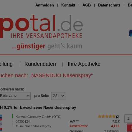
Anmelden
Kontakt
AGB
Datenschutz
Ba
ellung
Kundendaten
Ihre Apotheke
suchen nach:
„
NASENDUO Nasenspray
“
Sortieren nach:
pro Seite
 0,1% für Erwachsene Nasendosierspray
Kenvue Germany GmbH (OTC)
2
04300124
AVP
***
7,21 €
Unser Preis
*
4,11 €
15
ml
Nasendosierspray
Sie sparen
3,10 €
(
43%
)