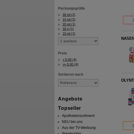
Packungsgröße
30 ml (2)
15 ml (2)
20 ml (1)
18 g (1)
10 ml (1)
NASEN
Preis
< 5.00 (4)
>= 5.00 (4)
Sortieren nach
OLYNTH
Angebote
Topseller
Apothekensortiment
NEU bei uns
Aus der TV-Werbung
Preisknüller