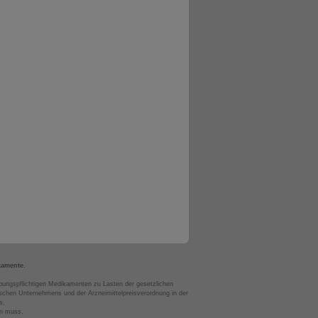
kamente.
bungspflichtigen Medikamenten zu Lasten der gesetzlichen
chen Unternehmens und der Arzneimittelpreisverordnung in der
s.
en muss.