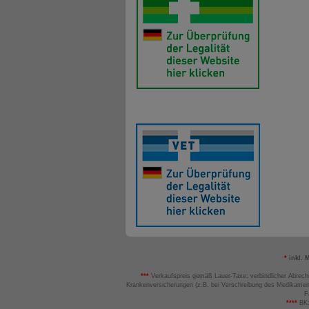
*
inkl. 
***
Verkaufspreis gemäß Lauer-Taxe; verbindlicher Abrech
Krankenversicherungen (z.B. bei Verschreibung des Medikamen
F
****
BK: