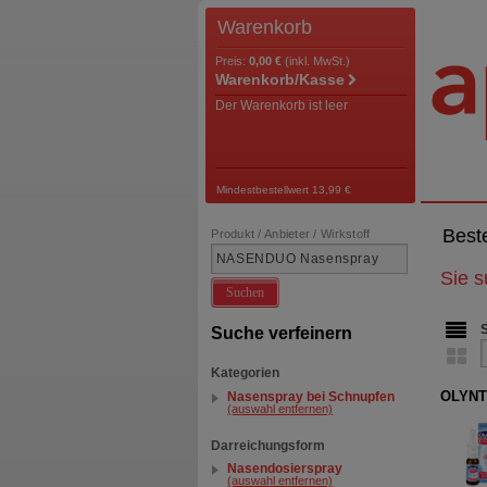
Warenkorb
Preis:
0,00 €
(inkl. MwSt.)
Warenkorb/Kasse
Der Warenkorb ist leer
Mindestbestellwert 13,99 €
Best
Produkt / Anbieter / Wirkstoff
Sie 
Suchen
Suche verfeinern
Kategorien
OLYNTH
Nasenspray bei Schnupfen
(auswahl entfernen)
Darreichungsform
Nasendosierspray
(auswahl entfernen)