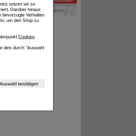
to) setzen wir so
niert. Darüber hinaus
n bevorzugte Verhalten
ein, um den Shop zu
terpunkt
Cookies
.
ie dies durch "Auswahl
nserer Website
Auswahl bestätigen
tet werden kann.
estalten,
rhaltensweisen (z.B.
nisse zugeschrittene
ng unserer Website
uf unserer Website aber
, dass Daten hierfür