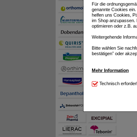
Für die ordnungsgemäß
genannte Cookies ein. 
helfen uns Cookies, P
im Shop anzupassen. D
optimieren oder z.B. 
Weitergehende Informat
Bitte wählen Sie nach
bestätigen" oder akzep
Mehr Information
Technisch Notwendi
Technisch erforder
notwendig sind (z.B. N
Komfort:
Diese Cookie
beispielsweise für di
Spracheinstellung) an
Inhalte anzuzeigen un
Statistik & Tracking:
H
sammeln, mit deren Hil
auch die Werbung auf Dr