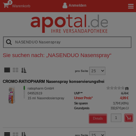
0
Anmelden
Warenkorb
Sie suchen nach:
„
NASENDUO Nasenspray
“
pro Seite
CROMO-RATIOPHARM Nasenspray konservierungsfrei
ratiopharm GmbH
0
04952619
UVP
**
8,78 €
Unser Preis
*
4,99 €
15
ml
Nasendosierspray
Sie sparen
3,79 €
(
43%
)
Grundpreis
332,67 €
pro 1 l
Details
pro Seite