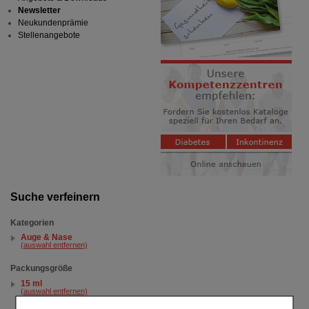
Newsletter
Neukundenprämie
Stellenangebote
Suche verfeinern
Kategorien
Auge & Nase
(auswahl entfernen)
Packungsgröße
15 ml
(auswahl entfernen)