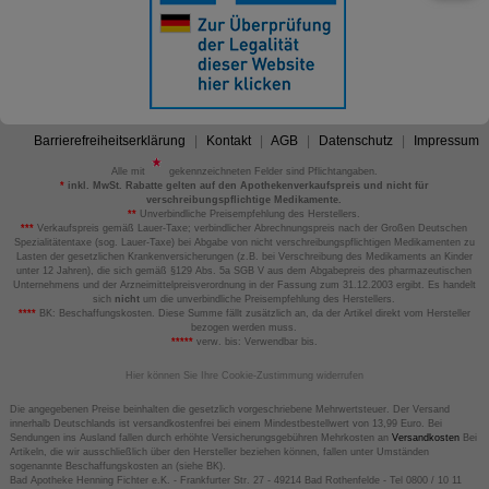
Barrierefreiheitserklärung
Kontakt
AGB
Datenschutz
Impressum
Alle mit
gekennzeichneten Felder sind Pflichtangaben.
*
inkl. MwSt. Rabatte gelten auf den Apothekenverkaufspreis und nicht für
verschreibungspflichtige Medikamente.
**
Unverbindliche Preisempfehlung des Herstellers.
***
Verkaufspreis gemäß Lauer-Taxe; verbindlicher Abrechnungspreis nach der Großen Deutschen
Spezialitätentaxe (sog. Lauer-Taxe) bei Abgabe von nicht verschreibungspflichtigen Medikamenten zu
Lasten der gesetzlichen Krankenversicherungen (z.B. bei Verschreibung des Medikaments an Kinder
unter 12 Jahren), die sich gemäß §129 Abs. 5a SGB V aus dem Abgabepreis des pharmazeutischen
Unternehmens und der Arzneimittelpreisverordnung in der Fassung zum 31.12.2003 ergibt. Es handelt
sich
nicht
um die unverbindliche Preisempfehlung des Herstellers.
****
BK: Beschaffungskosten. Diese Summe fällt zusätzlich an, da der Artikel direkt vom Hersteller
bezogen werden muss.
*****
verw. bis: Verwendbar bis.
Hier können Sie Ihre Cookie-Zustimmung widerrufen
Die angegebenen Preise beinhalten die gesetzlich vorgeschriebene Mehrwertsteuer. Der Versand
innerhalb Deutschlands ist versandkostenfrei bei einem Mindestbestellwert von 13,99 Euro. Bei
Sendungen ins Ausland fallen durch erhöhte Versicherungsgebühren Mehrkosten an
Versandkosten
Bei
Artikeln, die wir ausschließlich über den Hersteller beziehen können, fallen unter Umständen
sogenannte Beschaffungskosten an (siehe BK).
Bad Apotheke Henning Fichter e.K. - Frankfurter Str. 27 - 49214 Bad Rothenfelde - Tel 0800 / 10 11