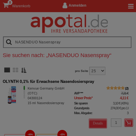
0
Anmelden
Warenkorb
Sie suchen nach:
„
NASENDUO Nasenspray
“
pro Seite
OLYNTH 0,1% für Erwachsene Nasendosierspray
Kenvue Germany GmbH
2
(OTC)
AVP
***
7,21 €
Unser Preis
*
4,11 €
04300124
15
ml
Nasendosierspray
Sie sparen
3,10 €
(
43%
)
Grundpreis
274,00 €
pro 1 l
Max. Abgabe:
3
Details
40%
43%