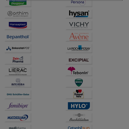
Einkaufserlebnis noch ansprechender zu gestalten,
beispielsweise für die Wiedererkennung des
Besuchers oder unsere Seite an bevorzugte
Verhaltensweisen (z.B. Spracheinstellung)
anzupassen. Komfort-Cookies ermöglichen es uns
auch auf Ihre Bedürfnisse zugeschrittene Inhalte
anzuzeigen und unser Partnerprogramm zu
betreiben.
Statistik & Tracking:
Hierüber lassen sich
Informationen über die Art und Weise der Nutzung
unserer Website sammeln, mit deren Hilfe wir unsere
Website weiter für Sie optimieren können, den Inhalt
auf unserer Website aber auch die Werbung auf
Drittseiten möglichst relevant für Sie zu gestalten.
Bitte beachten Sie, dass Daten hierfür teilweise an
Dritte wie z.B. Google oder soziale Medien
übertragen werden.