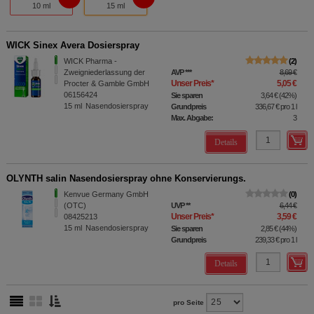
10 ml
15 ml
WICK Sinex Avera Dosierspray
WICK Pharma -
2
Zweigniederlassung der
AVP
***
8,69 €
Unser Preis
*
5,05 €
Procter & Gamble GmbH
06156424
Sie sparen
3,64 €
(
42%
)
15
ml
Nasendosierspray
Grundpreis
336,67 €
pro 1 l
Max. Abgabe:
3
Details
OLYNTH salin Nasendosierspray ohne Konservierungs.
Kenvue Germany GmbH
0
(OTC)
UVP
**
6,44 €
Unser Preis
*
3,59 €
08425213
15
ml
Nasendosierspray
Sie sparen
2,85 €
(
44%
)
Grundpreis
239,33 €
pro 1 l
Details
pro Seite