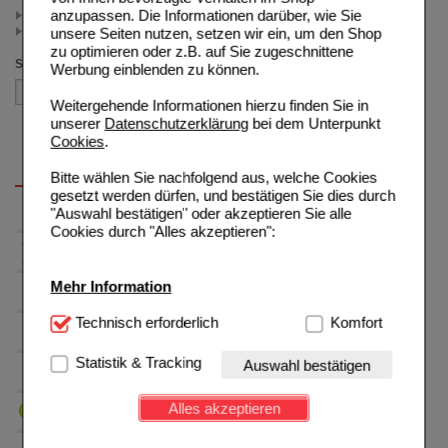
anzupassen. Die Informationen darüber, wie Sie
< 5.00 (2)
>= 5.00 (1)
unsere Seiten nutzen, setzen wir ein, um den Shop
zu optimieren oder z.B. auf Sie zugeschnittene
Sortieren nach
Werbung einblenden zu können.
Weitergehende Informationen hierzu finden Sie in
unserer
Datenschutzerklärung
bei dem Unterpunkt
Cookies
.
Bitte wählen Sie nachfolgend aus, welche Cookies
gesetzt werden dürfen, und bestätigen Sie dies durch
"Auswahl bestätigen" oder akzeptieren Sie alle
Cookies durch "Alles akzeptieren":
Mehr Information
Technisch Notwendig:
Technisch erforderlich
Hierbei handelt es sich um
Komfort
Cookies, die für die Grundfunktionen unserer
Website notwendig sind (z.B. Navigation, Warenkorb,
Statistik & Tracking
Auswahl bestätigen
Kundenkonto), weshalb auf diese nicht verzichtet
werden kann.
Alles akzeptieren
Komfort:
Diese Cookies werden genutzt um das