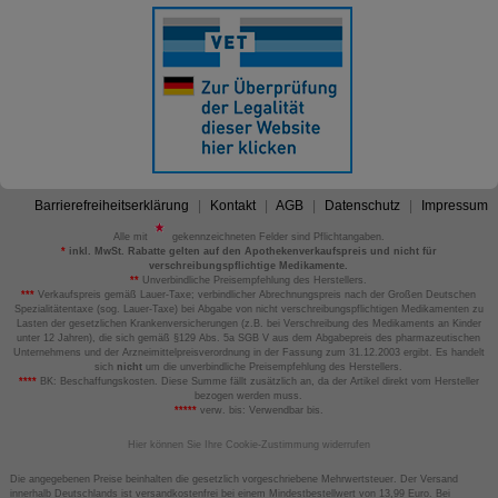
Barrierefreiheitserklärung
Kontakt
AGB
Datenschutz
Impressum
Alle mit
gekennzeichneten Felder sind Pflichtangaben.
*
inkl. MwSt. Rabatte gelten auf den Apothekenverkaufspreis und nicht für
verschreibungspflichtige Medikamente.
**
Unverbindliche Preisempfehlung des Herstellers.
***
Verkaufspreis gemäß Lauer-Taxe; verbindlicher Abrechnungspreis nach der Großen Deutschen
Spezialitätentaxe (sog. Lauer-Taxe) bei Abgabe von nicht verschreibungspflichtigen Medikamenten zu
Lasten der gesetzlichen Krankenversicherungen (z.B. bei Verschreibung des Medikaments an Kinder
unter 12 Jahren), die sich gemäß §129 Abs. 5a SGB V aus dem Abgabepreis des pharmazeutischen
Unternehmens und der Arzneimittelpreisverordnung in der Fassung zum 31.12.2003 ergibt. Es handelt
sich
nicht
um die unverbindliche Preisempfehlung des Herstellers.
****
BK: Beschaffungskosten. Diese Summe fällt zusätzlich an, da der Artikel direkt vom Hersteller
bezogen werden muss.
*****
verw. bis: Verwendbar bis.
Hier können Sie Ihre Cookie-Zustimmung widerrufen
Die angegebenen Preise beinhalten die gesetzlich vorgeschriebene Mehrwertsteuer. Der Versand
innerhalb Deutschlands ist versandkostenfrei bei einem Mindestbestellwert von 13,99 Euro. Bei