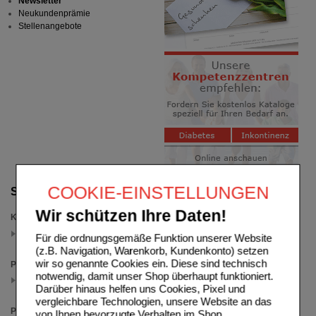
Newsletter
Neukundenprämie
Stellenangebote
COOKIE-EINSTELLUNGEN
Suche verfeinern
Wir schützen Ihre Daten!
Kategorien
Nasensprays
Für die ordnungsgemäße Funktion unserer Website
(auswahl entfernen)
(z.B. Navigation, Warenkorb, Kundenkonto) setzen
wir so genannte Cookies ein. Diese sind technisch
Packungsgröße
notwendig, damit unser Shop überhaupt funktioniert.
15 ml
Darüber hinaus helfen uns Cookies, Pixel und
(auswahl entfernen)
vergleichbare Technologien, unsere Website an das
Preis
von Ihnen bevorzugte Verhalten im Shop