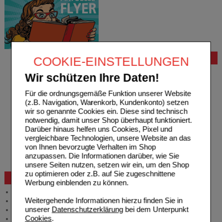
Bestellung
COOKIE-EINSTELLUNGEN
Hilfe zur Anmeldung
Wir schützen Ihre Daten!
Hilfe zum Bestellvorgang
Zahlungsmöglichkeiten
Für die ordnungsgemäße Funktion unserer Website
Rezepte einlösen
(z.B. Navigation, Warenkorb, Kundenkonto) setzen
Freiumschläge anfordern
wir so genannte Cookies ein. Diese sind technisch
Freiumschläge downloaden
notwendig, damit unser Shop überhaupt funktioniert.
Auslandsbestellung
Darüber hinaus helfen uns Cookies, Pixel und
Reklamation
vergleichbare Technologien, unsere Website an das
Widerrufsformular
von Ihnen bevorzugte Verhalten im Shop
Problembehebung
anzupassen. Die Informationen darüber, wie Sie
Bestellschein
unsere Seiten nutzen, setzen wir ein, um den Shop
zu optimieren oder z.B. auf Sie zugeschnittene
Beratung und Service
Werbung einblenden zu können.
Allgemeine Information
Weitergehende Informationen hierzu finden Sie in
Produktberatung
unserer
Datenschutzerklärung
bei dem Unterpunkt
Meldung Arzneimittelrisiken
Cookies
.
Zuzahlungsfreie Arzneien