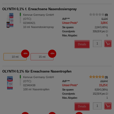
OLYNTH 0,1% f. Erwachsene Nasendosierspray
Kenvue Germany GmbH
0
(OTC)
AVP
***
5,13 €
Unser Preis
*
3,09 €
02340421
10
ml
Nasendosierspray
Sie sparen
2,04 €
(
40%
)
Grundpreis
309,00 €
pro 1 l
Max. Abgabe:
5
Details
40%
43%
10 ml
15 ml
OLYNTH 0,1% für Erwachsene Nasentropfen
Kenvue Germany GmbH
1
(OTC)
AVP
***
23,84 €
Unser Preis
*
15,25 €
02340438
100
ml
Nasentropfen
Sie sparen
8,59 €
(
36%
)
Grundpreis
152,50 €
pro 1 l
Max. Abgabe:
1
Details