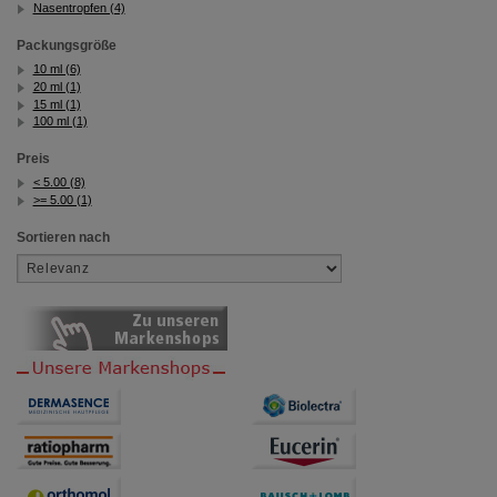
Nasentropfen (4)
Statistik & Tracking:
Hierüber lassen sich
Informationen über die Art und Weise der Nutzung
Packungsgröße
unserer Website sammeln, mit deren Hilfe wir unsere
10 ml (6)
Website weiter für Sie optimieren können, den Inhalt
20 ml (1)
auf unserer Website aber auch die Werbung auf
15 ml (1)
Drittseiten möglichst relevant für Sie zu gestalten.
100 ml (1)
Bitte beachten Sie, dass Daten hierfür teilweise an
Dritte wie z.B. Google oder soziale Medien
Preis
übertragen werden.
< 5.00 (8)
>= 5.00 (1)
Sortieren nach