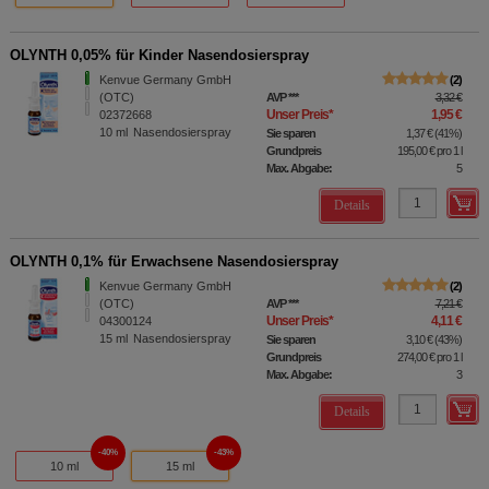
OLYNTH 0,05% für Kinder Nasendosierspray
Kenvue Germany GmbH
2
(OTC)
AVP
***
3,32 €
Unser Preis
*
1,95 €
02372668
10
ml
Nasendosierspray
Sie sparen
1,37 €
(
41%
)
Grundpreis
195,00 €
pro 1 l
Max. Abgabe:
5
Details
OLYNTH 0,1% für Erwachsene Nasendosierspray
Kenvue Germany GmbH
2
(OTC)
AVP
***
7,21 €
Unser Preis
*
4,11 €
04300124
15
ml
Nasendosierspray
Sie sparen
3,10 €
(
43%
)
Grundpreis
274,00 €
pro 1 l
Max. Abgabe:
3
Details
40%
43%
10 ml
15 ml