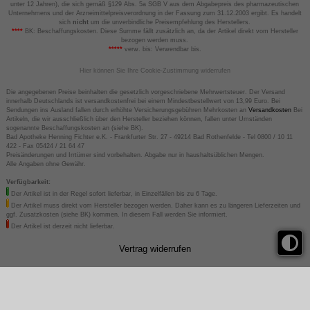
unter 12 Jahren), die sich gemäß §129 Abs. 5a SGB V aus dem Abgabepreis des pharmazeutischen
Unternehmens und der Arzneimittelpreisverordnung in der Fassung zum 31.12.2003 ergibt. Es handelt
sich
nicht
um die unverbindliche Preisempfehlung des Herstellers.
****
BK: Beschaffungskosten. Diese Summe fällt zusätzlich an, da der Artikel direkt vom Hersteller
bezogen werden muss.
*****
verw. bis: Verwendbar bis.
Hier können Sie Ihre Cookie-Zustimmung widerrufen
Die angegebenen Preise beinhalten die gesetzlich vorgeschriebene Mehrwertsteuer. Der Versand
innerhalb Deutschlands ist versandkostenfrei bei einem Mindestbestellwert von 13,99 Euro. Bei
Sendungen ins Ausland fallen durch erhöhte Versicherungsgebühren Mehrkosten an
Versandkosten
Bei
Artikeln, die wir ausschließlich über den Hersteller beziehen können, fallen unter Umständen
sogenannte Beschaffungskosten an (siehe BK).
Bad Apotheke Henning Fichter e.K. - Frankfurter Str. 27 - 49214 Bad Rothenfelde - Tel 0800 / 10 11
422 - Fax 05424 / 21 64 47
Preisänderungen und Irrtümer sind vorbehalten. Abgabe nur in haushaltsüblichen Mengen.
Alle Angaben ohne Gewähr.
Verfügbarkeit:
Der Artikel ist in der Regel sofort lieferbar, in Einzelfällen bis zu 6 Tage.
Der Artikel muss direkt vom Hersteller bezogen werden. Daher kann es zu längeren Lieferzeiten und
ggf. Zusatzkosten (siehe BK) kommen. In diesem Fall werden Sie informiert.
Der Artikel ist derzeit nicht lieferbar.
Vertrag widerrufen