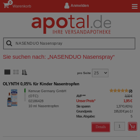
0
Anmelden
Warenkorb
Sie suchen nach:
„
NASENDUO Nasenspray
“
pro Seite
OLYNTH 0,05% für Kinder Nasentropfen
Kenvue Germany GmbH
2
(OTC)
AVP
***
3,32 €
Unser Preis
*
1,95 €
02186428
10
ml
Nasentropfen
Sie sparen
1,37 €
(
41%
)
Grundpreis
195,00 €
pro 1 l
Max. Abgabe:
5
Details