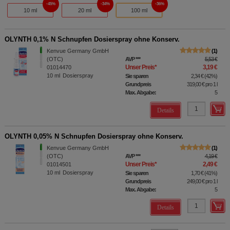
45%
34%
36%
10 ml
20 ml
100 ml
OLYNTH 0,1% N Schnupfen Dosierspray ohne Konserv.
Kenvue Germany GmbH
1
(OTC)
AVP
***
5,53 €
Unser Preis
*
3,19 €
01014470
10
ml
Dosierspray
Sie sparen
2,34 €
(
42%
)
Grundpreis
319,00 €
pro 1 l
Max. Abgabe:
5
Details
OLYNTH 0,05% N Schnupfen Dosierspray ohne Konserv.
Kenvue Germany GmbH
1
(OTC)
AVP
***
4,19 €
Unser Preis
*
2,49 €
01014501
10
ml
Dosierspray
Sie sparen
1,70 €
(
41%
)
Grundpreis
249,00 €
pro 1 l
Max. Abgabe:
5
Details