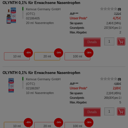
OLYNTH 0,1% für Erwachsene Nasentropfen
Kenvue Germany GmbH
0
(OTC)
AVP
***
7,21 €
Unser Preis
*
4,75 €
02186405
20
ml
Nasentropfen
Sie sparen
2,46 €
(
34%
)
Grundpreis
237,50 €
pro 1 l
Max. Abgabe:
2
Details
45%
34%
36%
10 ml
20 ml
100 ml
OLYNTH 0,1% für Erwachsene Nasentropfen
Kenvue Germany GmbH
0
(OTC)
AVP
***
4,88 €
Unser Preis
*
2,69 €
02186397
10
ml
Nasentropfen
Sie sparen
2,19 €
(
45%
)
Grundpreis
269,00 €
pro 1 l
Max. Abgabe:
5
Details
45%
34%
36%
10 ml
20 ml
100 ml